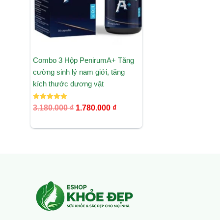
Combo 3 Hộp PenirumA+ Tăng
cường sinh lý nam giới, tăng
kích thước dương vật
Được xếp
3.180.000
₫
1.780.000
₫
hạng
5.00
5 sao
Facebook
Instagram
Tumblr
X