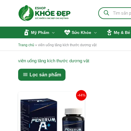
Nhảy
Tìm
tới
kiếm
sản
nội
phẩm
dung
Mỹ Phẩm
Sức Khỏe
Mẹ & Bé
Trang chủ
»
viên uống tăng kích thước dương vật
viên uống tăng kích thước dương vật
Lọc sản phẩm
Giá
Giá
-44%
gốc
hiện
là:
tại
3.180.000 ₫.
là:
1.780.000 ₫.