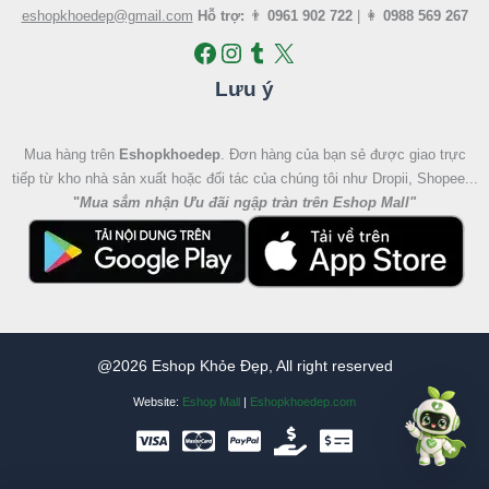
eshopkhoedep@gmail.com
Hỗ trợ:
👨
0961 902 722
| 👩
0988 569 267
Lưu ý
Mua hàng trên
Eshopkhoedep
. Đơn hàng của bạn sẻ được giao trực
tiếp từ kho nhà sản xuất hoặc đối tác của chúng tôi như Dropii, Shopee...
"
Mua sắm nhận Ưu đãi ngập tràn trên Eshop Mall
"
@2026 Eshop Khỏe Đẹp, All right reserved
Website:
Eshop Mall
|
Eshopkhoedep.com