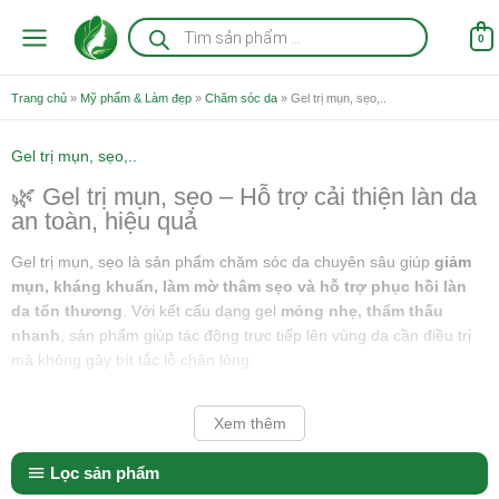
Nhảy
Tìm
kiếm
tới
0
sản
nội
phẩm
dung
Trang chủ
»
Mỹ phẩm & Làm đẹp
»
Chăm sóc da
»
Gel trị mụn, sẹo,..
Gel trị mụn, sẹo,..
🌿 Gel trị mụn, sẹo – Hỗ trợ cải thiện làn da
an toàn, hiệu quả
Gel trị mụn, sẹo là sản phẩm chăm sóc da chuyên sâu giúp
giảm
mụn, kháng khuẩn, làm mờ thâm sẹo và hỗ trợ phục hồi làn
da tổn thương
. Với kết cấu dạng gel
mỏng nhẹ, thẩm thấu
nhanh
, sản phẩm giúp tác động trực tiếp lên vùng da cần điều trị
mà không gây bít tắc lỗ chân lông.
Xem thêm
Lọc sản phẩm