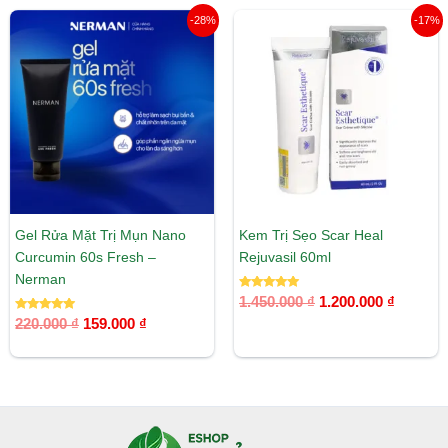
Giá
Giá
Giá
Giá
-28%
-17%
gốc
hiện
gốc
hiện
là:
tại
là:
tại
220.000 ₫.
là:
1.450.000 ₫.
là:
159.000 ₫.
1.200.00
Gel Rửa Mặt Trị Mụn Nano
Kem Trị Sẹo Scar Heal
Curcumin 60s Fresh –
Rejuvasil 60ml
Nerman
Được xếp
1.450.000
₫
1.200.000
₫
hạng
Được xếp
5.00
220.000
₫
159.000
₫
hạng
5 sao
5.00
5 sao
Facebook
Instagram
Tumblr
X