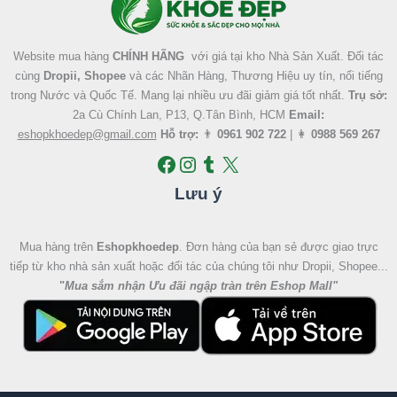
Website mua hàng
CHÍNH HÃNG
với giá tại kho Nhà Sản Xuất. Đối tác
cùng
Dropii, Shopee
và các Nhãn Hàng, Thương Hiệu uy tín, nổi tiếng
trong Nước và Quốc Tế. Mang lại nhiều ưu đãi giảm giá tốt nhất.
Trụ sở:
2a Cù Chính Lan, P13, Q.Tân Bình, HCM
Email:
eshopkhoedep@gmail.com
Hỗ trợ:
👨
0961 902 722
| 👩
0988 569 267
Lưu ý
Mua hàng trên
Eshopkhoedep
. Đơn hàng của bạn sẻ được giao trực
tiếp từ kho nhà sản xuất hoặc đối tác của chúng tôi như Dropii, Shopee...
"
Mua sắm nhận Ưu đãi ngập tràn trên Eshop Mall
"