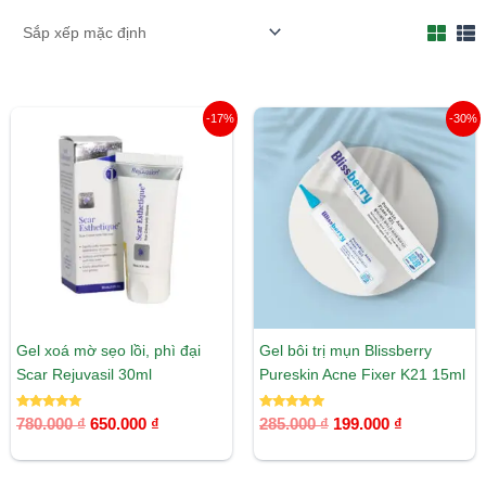
Giá
Giá
Giá
Giá
-17%
-30%
gốc
hiện
gốc
hiện
là:
tại
là:
tại
780.000 ₫.
là:
285.000 ₫.
là:
650.000 ₫.
199.000 ₫.
Gel xoá mờ sẹo lồi, phì đại
Gel bôi trị mụn Blissberry
Scar Rejuvasil 30ml
Pureskin Acne Fixer K21 15ml
Được xếp
Được xếp
780.000
₫
650.000
₫
285.000
₫
199.000
₫
hạng
hạng
5.00
5.00
5 sao
5 sao