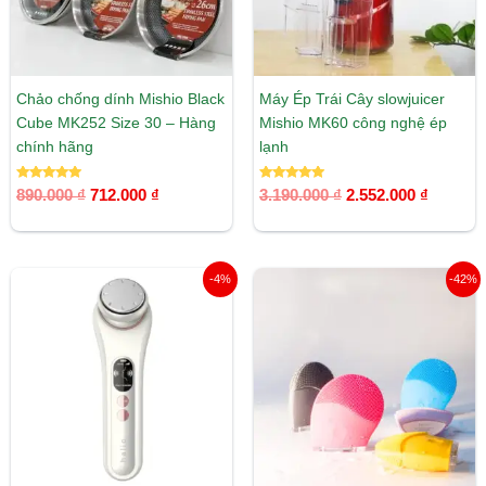
Chảo chống dính Mishio Black
Máy Ép Trái Cây slowjuicer
Cube MK252 Size 30 – Hàng
Mishio MK60 công nghệ ép
chính hãng
lạnh
Được xếp
Được xếp
890.000
₫
712.000
₫
3.190.000
₫
2.552.000
₫
hạng
hạng
5.00
5.00
5 sao
5 sao
Giá
Giá
Giá
Giá
-4%
-42%
gốc
hiện
gốc
hiện
là:
tại
là:
tại
2.500.000 ₫.
là:
710.000 ₫.
là:
2.400.000 ₫.
415.000 ₫.