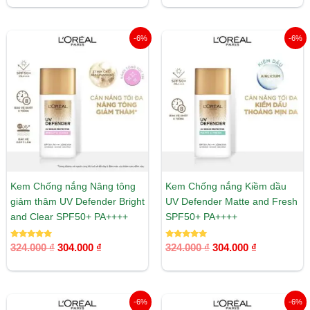
5 sao
5 sao
Giá
Giá
Giá
Giá
-6%
-6%
gốc
hiện
gốc
hiện
là:
tại
là:
tại
324.000 ₫.
là:
324.000 ₫.
là:
304.000 ₫.
304.000 ₫.
Kem Chống nắng Nâng tông
Kem Chống nắng Kiềm dầu
giảm thâm UV Defender Bright
UV Defender Matte and Fresh
and Clear SPF50+ PA++++
SPF50+ PA++++
Được xếp
Được xếp
324.000
₫
304.000
₫
324.000
₫
304.000
₫
hạng
hạng
5.00
5.00
5 sao
5 sao
Giá
Giá
Giá
Giá
-6%
-6%