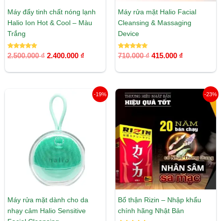
Máy đẩy tinh chất nóng lạnh
Máy rửa mặt Halio Facial
Halio Ion Hot & Cool – Màu
Cleansing & Massaging
Trắng
Device
Được xếp
Được xếp
2.500.000
₫
2.400.000
₫
710.000
₫
415.000
₫
hạng
hạng
5.00
5.00
5 sao
5 sao
Giá
Giá
Giá
Giá
-19%
-23%
gốc
hiện
gốc
hiện
là:
tại
là:
tại
900.000 ₫.
là:
995.000 ₫.
là:
729.000 ₫.
765.000 ₫.
Máy rửa mặt dành cho da
Bổ thận Rizin – Nhập khẩu
nhạy cảm Halio Sensitive
chính hãng Nhật Bản