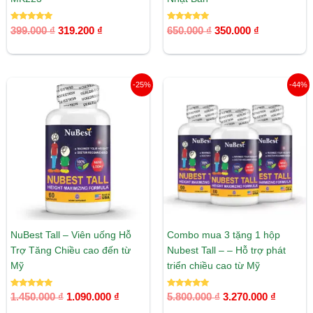
Được xếp
Được xếp
399.000
₫
319.200
₫
650.000
₫
350.000
₫
hạng
hạng
5.00
5.00
5 sao
5 sao
Giá
Giá
Giá
Giá
-25%
-44%
gốc
hiện
gốc
hiện
là:
tại
là:
tại
1.450.000 ₫.
là:
5.800.000 ₫.
là:
1.090.000 ₫.
3.270.00
NuBest Tall – Viên uống Hỗ
Combo mua 3 tặng 1 hộp
Trợ Tăng Chiều cao đến từ
Nubest Tall – – Hỗ trợ phát
Mỹ
triển chiều cao từ Mỹ
Được xếp
Được xếp
1.450.000
₫
1.090.000
₫
5.800.000
₫
3.270.000
₫
hạng
hạng
5.00
5.00