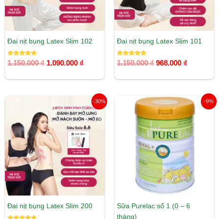
Đai nịt bụng Latex Slim 102
Đai nịt bụng Latex Slim 101
Được xếp
Được xếp
1.150.000
₫
1.090.000
₫
1.150.000
₫
968.000
₫
hạng
hạng
5.00
5.00
5 sao
5 sao
Giá
Giá
Giá
Giá
-30%
-9%
gốc
hiện
gốc
hiện
là:
tại
là:
tại
1.650.000 ₫.
là:
935.000 ₫.
là:
1.155.000 ₫.
850.000 ₫.
Đai nịt bụng Latex Slim 200
Sữa Purelac số 1 (0 – 6
tháng)