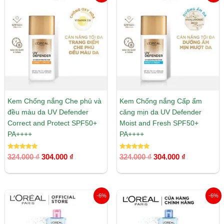
gốc
hiện
gốc
hiện
là:
tại
là:
tại
324.000 ₫.
là:
324.000 ₫.
là:
304.000 ₫.
304.000 ₫.
Kem Chống nắng Che phủ và
Kem Chống nắng Cấp ẩm
đều màu da UV Defender
căng mịn da UV Defender
Correct and Protect SPF50+
Moist and Fresh SPF50+
PA++++
PA++++
Được xếp
Được xếp
324.000
₫
304.000
₫
324.000
₫
304.000
₫
hạng
hạng
5.00
5.00
5 sao
5 sao
Giá
Giá
Giá
Giá
-6%
-6%
gốc
hiện
gốc
hiện
là:
tại
là:
tại
189.000 ₫.
là:
189.000 ₫.
là: