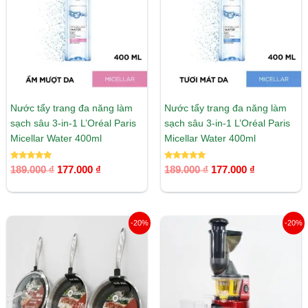
177.000 ₫.
177.000 ₫.
Nước tẩy trang đa năng làm
Nước tẩy trang đa năng làm
sạch sâu 3-in-1 L’Oréal Paris
sạch sâu 3-in-1 L’Oréal Paris
Micellar Water 400ml
Micellar Water 400ml
Được xếp
Được xếp
189.000
₫
177.000
₫
189.000
₫
177.000
₫
hạng
hạng
5.00
5.00
5 sao
5 sao
Giá
Giá
Giá
Giá
-20%
-20%
gốc
hiện
gốc
hiện
là:
tại
là:
tại
890.000 ₫.
là:
3.190.000 ₫.
là:
712.000 ₫.
2.552.00