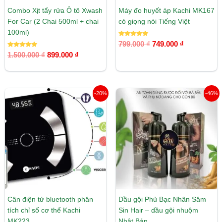
Combo Xịt tẩy rửa Ô tô Xwash
Máy đo huyết áp Kachi MK167
For Car (2 Chai 500ml + chai
có giọng nói Tiếng Việt
100ml)
Được xếp
799.000
₫
749.000
₫
hạng
Được xếp
5.00
1.500.000
₫
899.000
₫
hạng
5 sao
5.00
5 sao
Giá
Giá
Giá
Giá
-20%
-46%
gốc
hiện
gốc
hiện
là:
tại
là:
tại
399.000 ₫.
là:
650.000 ₫.
là:
319.200 ₫.
350.000 ₫.
Cân điện tử bluetooth phân
Dầu gội Phủ Bạc Nhân Sâm
tích chỉ số cơ thể Kachi
Sin Hair – dầu gội nhuộm
MK223
Nhật Bản