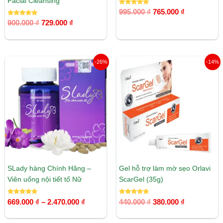
Facial Cleansing
Được xếp
995.000
₫
765.000
₫
hạng
Được xếp
5.00
900.000
₫
729.000
₫
hạng
5 sao
5.00
5 sao
Khoảng
Giá
Giá
-26%
-14%
giá:
gốc
hiện
từ
là:
tại
669.000 ₫
440.000 ₫.
là:
đến
380.000 ₫.
2.470.000 ₫
SLady hàng Chính Hãng –
Gel hỗ trợ làm mờ sẹo Orlavi
Viên uống nội tiết tố Nữ
ScarGel (35g)
Được xếp
Được xếp
669.000
₫
–
2.470.000
₫
440.000
₫
380.000
₫
hạng
hạng
5.00
5.00
5 sao
5 sao