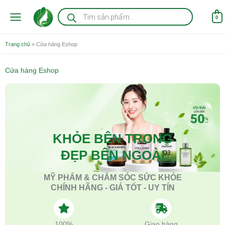
Nhảy
Tìm
kiếm
tới
0
sản
nội
phẩm
dung
Trang chủ
»
Cửa hàng Eshop
Cửa hàng Eshop
KHỎE BÊN TRONG
ĐẸP BÊN NGOÀI
MỸ PHẨM & CHĂM SÓC SỨC KHỎE
CHÍNH HÃNG - GIÁ TỐT - UY TÍN
100%
Giao hàng