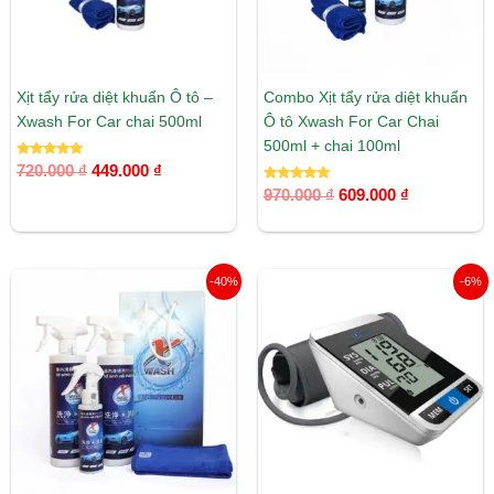
Xịt tẩy rửa diệt khuẩn Ô tô –
Combo Xịt tẩy rửa diệt khuẩn
Xwash For Car chai 500ml
Ô tô Xwash For Car Chai
500ml + chai 100ml
Được xếp
720.000
₫
449.000
₫
hạng
5.00
Được xếp
970.000
₫
609.000
₫
5 sao
hạng
5.00
5 sao
Giá
Giá
Giá
Giá
-40%
-6%
gốc
hiện
gốc
hiện
là:
tại
là:
tại
1.500.000 ₫.
là:
799.000 ₫.
là:
899.000 ₫.
749.000 ₫.