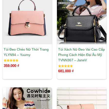
Túi Đeo Chéo Nữ Thời Trang
Túi Xách Nữ Đeo Vai Cao Cấp
YLYN94 – Yuumy
Phong Cách Hiện Đại Âu Mỹ
TVNN367 – JaneV
Được xếp
359.000
₫
hạng
5.00
Được xếp
681.000
₫
5 sao
hạng
5.00
5 sao