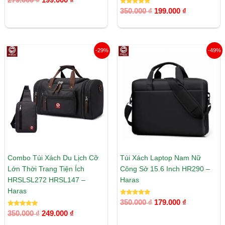
279.000
₫
199.000
₫
hạng
5.00
Được xếp
350.000
₫
199.000
₫
5 sao
hạng
5.00
5 sao
Giá
Giá
Giá
Giá
-29%
-49%
gốc
hiện
gốc
hiện
là:
tại
là:
tại
350.000 ₫.
là:
350.000 ₫.
là:
249.000 ₫.
179.000 ₫.
Combo Túi Xách Du Lịch Cỡ
Túi Xách Laptop Nam Nữ
Lớn Thời Trang Tiện Ích
Công Sở 15.6 Inch HR290 –
HRSLSL272 HRSL147 –
Haras
Haras
Được xếp
350.000
₫
179.000
₫
hạng
Được xếp
5.00
350.000
₫
249.000
₫
hạng
5 sao
5.00