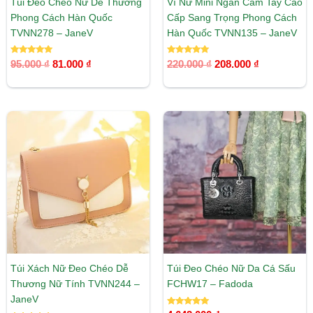
Túi Đeo Chéo Nữ Dễ Thương
Ví Nữ Mini Ngắn Cầm Tay Cao
Phong Cách Hàn Quốc
Cấp Sang Trọng Phong Cách
TVNN278 – JaneV
Hàn Quốc TVNN135 – JaneV
Được xếp
Được xếp
95.000
₫
81.000
₫
220.000
₫
208.000
₫
hạng
hạng
5.00
5.00
5 sao
5 sao
Túi Đeo Chéo Nữ Da Cá Sấu
Túi Xách Nữ Đeo Chéo Dễ
FCHW17 – Fadoda
Thương Nữ Tính TVNN244 –
JaneV
Được xếp