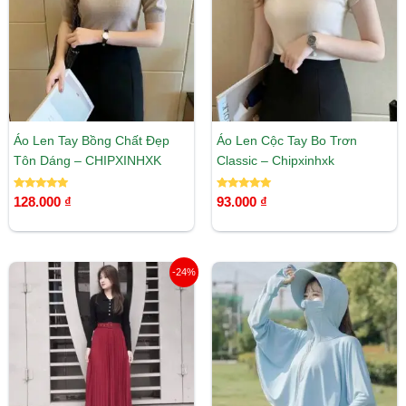
Áo Len Tay Bồng Chất Đẹp
Áo Len Cộc Tay Bo Trơn
Tôn Dáng – CHIPXINHXK
Classic – Chipxinhxk
Được xếp
Được xếp
128.000
₫
93.000
₫
hạng
hạng
5.00
5.00
5 sao
5 sao
Giá
Giá
-24%
gốc
hiện
là:
tại
158.000 ₫.
là:
120.000 ₫.