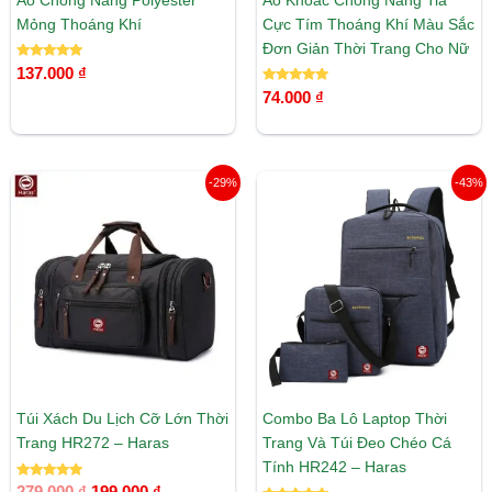
Áo Chống Nắng Polyester
Áo Khoác Chống Nắng Tia
Mỏng Thoáng Khí
Cực Tím Thoáng Khí Màu Sắc
Đơn Giản Thời Trang Cho Nữ
Được xếp
137.000
₫
hạng
5.00
Được xếp
74.000
₫
5 sao
hạng
5.00
5 sao
Giá
Giá
Giá
Giá
-29%
-43%
gốc
hiện
gốc
hiện
là:
tại
là:
tại
279.000 ₫.
là:
350.000 ₫.
là:
199.000 ₫.
199.000 ₫.
Túi Xách Du Lịch Cỡ Lớn Thời
Combo Ba Lô Laptop Thời
Trang HR272 – Haras
Trang Và Túi Đeo Chéo Cá
Tính HR242 – Haras
Được xếp