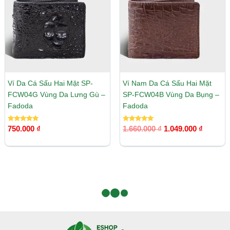
1.049.00
Ví Da Cá Sấu Hai Mặt SP-
Ví Nam Da Cá Sấu Hai Mặt
FCW04G Vùng Da Lưng Gù –
SP-FCW04B Vùng Da Bụng –
Fadoda
Fadoda
Được xếp
Được xếp
750.000
₫
1.660.000
₫
1.049.000
₫
hạng
hạng
5.00
5.00
5 sao
5 sao