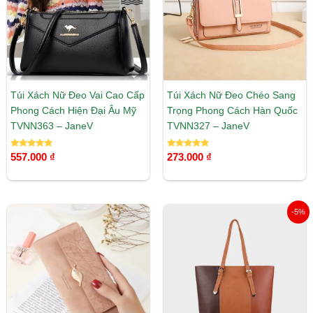
Túi Xách Nữ Đeo Vai Cao Cấp
Túi Xách Nữ Đeo Chéo Sang
Phong Cách Hiện Đại Âu Mỹ
Trọng Phong Cách Hàn Quốc
TVNN363 – JaneV
TVNN327 – JaneV
Được xếp
Được xếp
557.000
₫
273.000
₫
hạng
hạng
5.00
5.00
5 sao
5 sao
Giá
Giá
-5%
gốc
hiện
là:
tại
315.000 ₫.
là:
299.000 ₫.