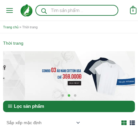
Nhảy
Tìm
kiếm
tới
0
sản
nội
phẩm
dung
Trang chủ
»
Thời trang
Thời trang
Lọc sản phẩm