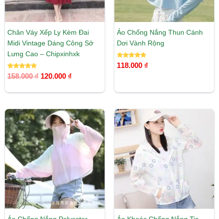
Chân Váy Xếp Ly Kèm Đai
Áo Chống Nắng Thun Cánh
Midi Vintage Dáng Công Sở
Dơi Vành Rộng
Lưng Cao – Chipxinhxk
Được xếp
118.000
₫
hạng
Được xếp
5.00
158.000
₫
120.000
₫
hạng
5 sao
5.00
5 sao