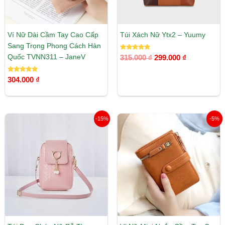
Ví Nữ Dài Cầm Tay Cao Cấp
Túi Xách Nữ Ytx2 – Yuumy
Sang Trọng Phong Cách Hàn
Được xếp
Quốc TVNN311 – JaneV
315.000
₫
299.000
₫
hạng
5.00
5 sao
Được xếp
304.000
₫
hạng
5.00
5 sao
Giá
Giá
Giá
Giá
-15%
-5%
gốc
hiện
gốc
hiện
là:
tại
là:
tại
95.000 ₫.
là:
220.000 ₫.
là:
81.000 ₫.
208.000 ₫.