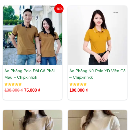
Giá
Giá
-46%
gốc
hiện
là:
tại
138.000 ₫.
là:
75.000 ₫.
Áo Phông Polo Đôi Cổ Phối
Áo Phông Nữ Polo YD Viền Cổ
Màu – Chipxinhxk
– Chipxinhxk
Được xếp
Được xếp
138.000
₫
75.000
₫
100.000
₫
hạng
hạng
5.00
5.00
5 sao
5 sao