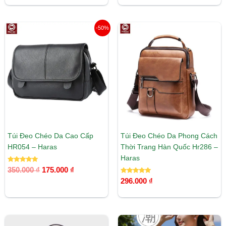
5 sao
Giá
Giá
-50%
gốc
hiện
là:
tại
350.000 ₫.
là:
175.000 ₫.
Túi Đeo Chéo Da Cao Cấp
Túi Đeo Chéo Da Phong Cách
HR054 – Haras
Thời Trang Hàn Quốc Hr286 –
Haras
Được xếp
350.000
₫
175.000
₫
hạng
5.00
Được xếp
296.000
₫
5 sao
hạng
5.00
5 sao