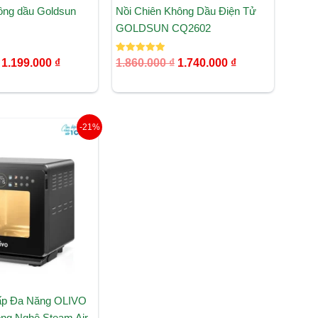
hông dầu Goldsun
Nồi Chiên Không Dầu Điện Tử
GOLDSUN CQ2602
Được xếp
1.199.000
₫
1.860.000
₫
1.740.000
₫
hạng
5.00
5 sao
Giá
Giá
-21%
gốc
hiện
là:
tại
7.590.000 ₫.
là:
5.990.000 ₫.
ấp Đa Năng OLIVO
ng Nghệ Steam Air