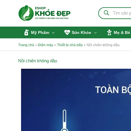
Nhảy
Tìm
tới
kiếm
sản
nội
phẩm
dung
Mỹ Phẩm
Sức Khỏe
Mẹ & Bé
Trang chủ
»
Điện máy
»
Thiết bị nhà bếp
»
Nồi chiên không dầu
Nồi chiên không dầu