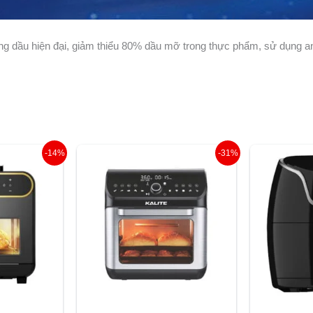
ông dầu hiện đại, giảm thiểu 80% dầu mỡ trong thực phẩm, sử dụng a
Giá
Giá
Giá
-14%
-31%
hiện
gốc
hiện
tại
là:
tại
000 ₫.
là:
3.350.000 ₫.
là:
4.590.000 ₫.
2.315.000 ₫.