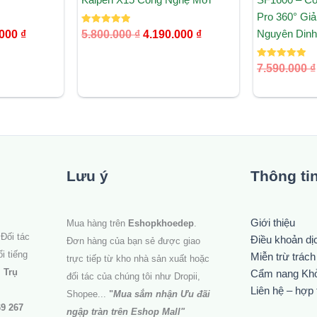
Pro 360° Gi
Được xếp
Nguyên Din
.000
₫
5.800.000
₫
4.190.000
₫
hạng
5.00
5 sao
Được xếp
7.590.000
₫
hạng
5.00
5 sao
Lưu ý
Thông ti
Giới thiệu
Mua hàng trên
Eshopkhoedep
.
Đối tác
Điều khoản dị
Đơn hàng của bạn sẻ được giao
i tiếng
Miễn trừ trác
trực tiếp từ kho nhà sản xuất hoặc
.
Trụ
Cẩm nang Kh
đối tác của chúng tôi như Dropii,
Liên hệ – hợp 
Shopee...
"
Mua sắm nhận Ưu đãi
69 267
ngập tràn trên Eshop Mall
"