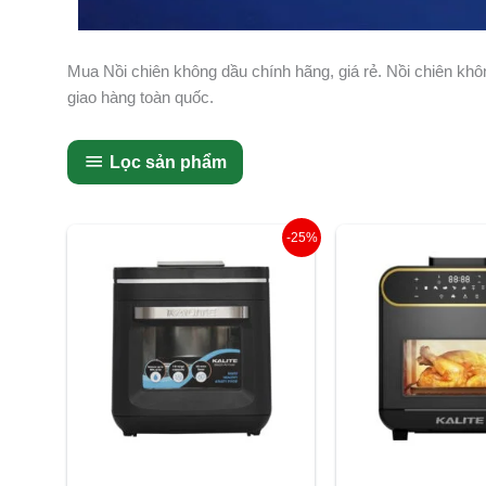
Mua Nồi chiên không dầu chính hãng, giá rẻ. Nồi chiên kh
giao hàng toàn quốc.
Lọc sản phẩm
Giá
Giá
Giá
-25%
gốc
hiện
gốc
là:
tại
là:
4.200.000 ₫.
là:
5.320.
3.145.000 ₫.