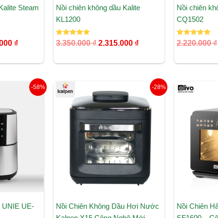
Kalite Steam
Nồi chiên không dầu Kalite
Nồi chiên k
KL1200
CQ1502
Được xếp
Được xếp
.000
₫
3.350.000
₫
2.315.000
₫
2.220.000
₫
hạng
hạng
5.00
5.00
5 sao
5 sao
Giá
Giá
Giá
-58%
-28%
hiện
gốc
hiện
tại
là:
tại
000 ₫.
là:
5.800.000 ₫.
là:
1.490.000 ₫.
4.190.000 ₫.
u UNIE UE-
Nồi Chiên Không Dầu Hơi Nước
Nồi Chiên H
Kalpen X15 Công Nghệ Mới
SF1600 – Cô