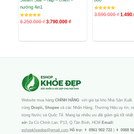
nướng 4in1
Được xếp
3.590.000
₫
1.490
hạng
Được xếp
5.00
6.250.000
₫
3.790.000
₫
hạng
5 sao
5.00
5 sao
Facebook
Instagram
Tumblr
X
Website mua hàng
CHÍNH HÃNG
với giá tại kho Nhà Sản Xuất. 
cùng
Dropii, Shopee
và các Nhãn Hàng, Thương Hiệu uy tín, nổ
trong Nước và Quốc Tế. Mang lại nhiều ưu đãi giảm giá tốt nhất
sở:
2a Cù Chính Lan, P13, Q.Tân Bình, HCM
Email:
eshopkhoedep@gmail.com
Hỗ trợ:
👨
0961 902 722
| 👩
0988 5