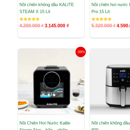
Nồi chiên không dầu KALITE
Nồi chiên hơi nước 
STEAM X 15 Lít
Pro 15 Lít
Được xếp
Được xếp
4.200.000
₫
3.145.000
₫
5.320.000
₫
4.590
hạng
hạng
5.00
5.00
5 sao
5 sao
Giá
Giá
Giá
-39%
gốc
hiện
gốc
là:
tại
là:
6.250.000 ₫.
là:
3.590.
3.790.000 ₫.
Nồi Chiên Hơi Nước Kalite
Nồi chiên không dầ
Steam Star – hấp – chiên –
800