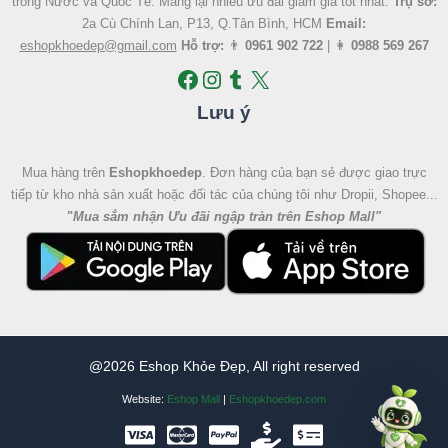
trong Nước và Quốc Tế. Mang lại nhiều ưu đãi giảm giá tốt nhất.
Trụ sở:
2a Cù Chính Lan, P13, Q.Tân Bình, HCM
Email:
eshopkhoedep@gmail.com
Hỗ trợ:
👨
0961 902 722
| 👩
0988 569 267
Lưu ý
Mua hàng trên
Eshopkhoedep
. Đơn hàng của bạn sẻ được giao trực
tiếp từ kho nhà sản xuất hoặc đối tác của chúng tôi như Dropii, Shopee...
"
Mua sắm nhận Ưu đãi ngập tràn trên Eshop Mall
"
@2026 Eshop Khỏe Đẹp, All right reserved
Website:
Eshop Mall
|
Eshopkhoedep.com