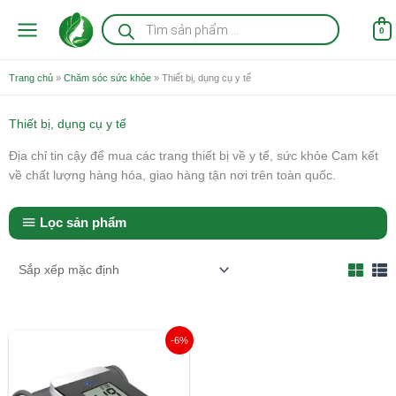
Nhảy
Tìm
kiếm
tới
0
sản
nội
phẩm
dung
Trang chủ
»
Chăm sóc sức khỏe
»
Thiết bị, dụng cụ y tế
Thiết bị, dụng cụ y tế
Địa chỉ tin cậy để mua các trang thiết bị về y tế, sức khỏe Cam kết
về chất lượng hàng hóa, giao hàng tận nơi trên toàn quốc.
Lọc sản phẩm
Giá
Giá
-6%
gốc
hiện
là:
tại
799.000 ₫.
là: