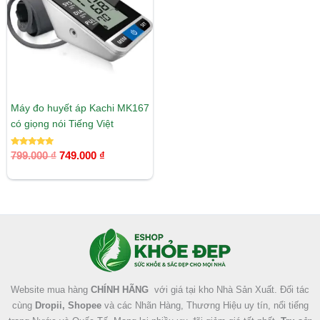
749.000 ₫.
Máy đo huyết áp Kachi MK167
có giọng nói Tiếng Việt
Được xếp
799.000
₫
749.000
₫
hạng
5.00
5 sao
Facebook
Instagram
Tumblr
X
Website mua hàng
CHÍNH HÃNG
với giá tại kho Nhà Sản Xuất. Đối tác
cùng
Dropii, Shopee
và các Nhãn Hàng, Thương Hiệu uy tín, nổi tiếng