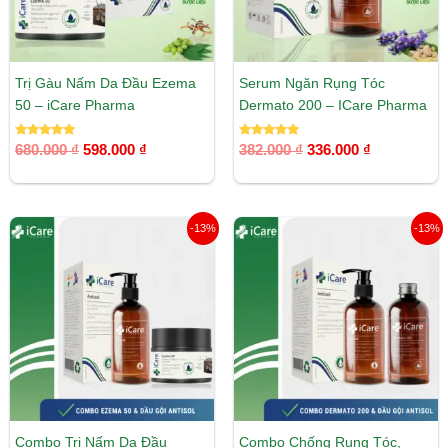
Trị Gàu Nấm Da Đầu Ezema
Serum Ngăn Rụng Tóc
50 – iCare Pharma
Dermato 200 – ICare Pharma
Được xếp
Được xếp
680.000
₫
598.000
₫
382.000
₫
336.000
₫
hạng
hạng
5.00
5.00
5 sao
5 sao
Giá
Giá
Giá
Giá
-13%
-13%
gốc
hiện
gốc
hiện
là:
tại
là:
tại
848.000 ₫.
là:
665.000 ₫.
là:
738.000 ₫.
578.000 ₫.
Combo Trị Nấm Da Đầu
Combo Chống Rụng Tóc,