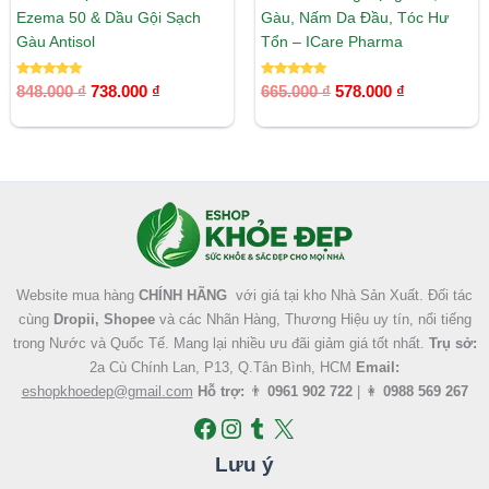
Ezema 50 & Dầu Gội Sạch
Gàu, Nấm Da Đầu, Tóc Hư
Gàu Antisol
Tổn – ICare Pharma
Được xếp
Được xếp
848.000
₫
738.000
₫
665.000
₫
578.000
₫
hạng
hạng
5.00
5.00
5 sao
5 sao
Facebook
Instagram
Tumblr
X
Website mua hàng
CHÍNH HÃNG
với giá tại kho Nhà Sản Xuất. Đối tác
cùng
Dropii, Shopee
và các Nhãn Hàng, Thương Hiệu uy tín, nổi tiếng
trong Nước và Quốc Tế. Mang lại nhiều ưu đãi giảm giá tốt nhất.
Trụ sở:
2a Cù Chính Lan, P13, Q.Tân Bình, HCM
Email:
eshopkhoedep@gmail.com
Hỗ trợ:
👨
0961 902 722
| 👩
0988 569 267
Lưu ý