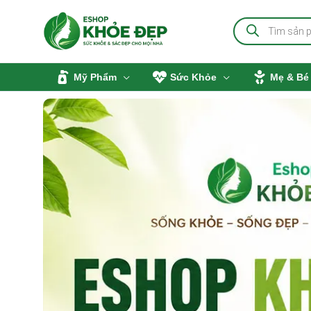
Nhảy
Tìm
tới
kiếm
sản
nội
phẩm
dung
Mỹ Phẩm
Sức Khỏe
Mẹ & Bé