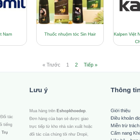
ệt Nam
Thuốc nhuộm tóc Sin Hair
Kalpen Việt
Ch
« Trước
1
2
Tiếp »
Lưu ý
Thông ti
Giới thiệu
Mua hàng trên
Eshopkhoedep
.
Đối tác
Điều khoản dị
Đơn hàng của bạn sẻ được giao
i tiếng
Miễn trừ trác
trực tiếp từ kho nhà sản xuất hoặc
.
Trụ
Cẩm nang Kh
đối tác của chúng tôi như Dropii,