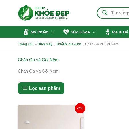
Nhảy
Tìm
tới
kiếm
sản
nội
phẩm
dung
Mỹ Phẩm
Sức Khỏe
Mẹ & Bé
Trang chủ
»
Điện máy
»
Thiết bị gia đình
»
Chăn Ga và Gối Nệm
Chăn Ga và Gối Nệm
Chăn Ga và Gối Nệm
Lọc sản phẩm
Khoảng
-2%
giá:
từ
2.210.000 ₫