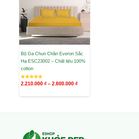
đến
2.600.000 ₫
Bộ Ga Chun Chần Everon Sắc
Hạ ESC23002 – Chất liệu 100%
cotton
Được xếp
2.210.000
₫
–
2.600.000
₫
hạng
5.00
5 sao
Facebook
Instagram
Tumblr
X