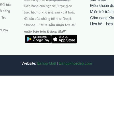
Đối tác
Điều khoản dị
Đơn hàng của bạn sẻ được giao
i tiếng
Miễn trừ trác
trực tiếp từ kho nhà sản xuất hoặc
.
Trụ
Cẩm nang Kh
đối tác của chúng tôi như Dropii,
Liên hệ – hợp 
Shopee...
"
Mua sắm nhận Ưu đãi
69 267
ngập tràn trên Eshop Mall
"
Website:
Eshop Mall
|
Eshopkhoedep.com