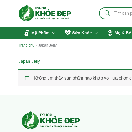
Nhảy
Tìm
tới
kiếm
sản
nội
phẩm
dung
Mỹ Phẩm
Sức Khỏe
Mẹ & Bé
Trang chủ
»
Japan Jelly
Japan Jelly
Không tìm thấy sản phẩm nào khớp với lựa chọn c
Facebook
Instagram
Tumblr
X