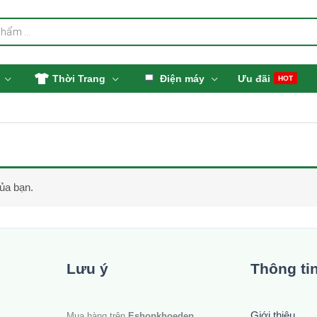
Thời Trang
Điện máy
Ưu đãi
HOT
ủa bạn.
Lưu ý
Thông ti
Giới thiệu
Mua hàng trên
Eshopkhoedep
.