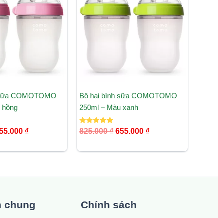
25.000 ₫.
là:
825.000 ₫.
là:
655.000 ₫.
655.000 ₫.
h sữa COMOTOMO
Bộ hai bình sữa COMOTOMO
 hồng
250ml – Màu xanh
Được xếp
55.000
₫
825.000
₫
655.000
₫
hạng
5.00
5 sao
n chung
Chính sách