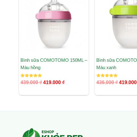
439.000 ₫.
là:
436.000 
419.000 ₫.
Bình sữa COMOTOMO 150ML –
Bình sữa COMOTO
Màu hồng
Màu xanh
Được xếp
Được xếp
439.000
₫
419.000
₫
436.000
₫
419.00
hạng
hạng
5.00
5.00
5 sao
5 sao
Facebook
Instagram
Tumblr
X