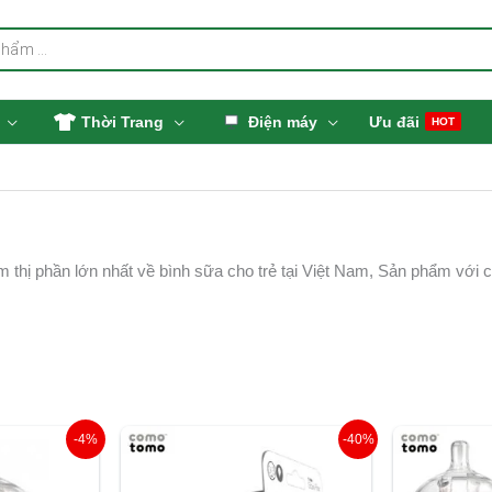
Thời Trang
Điện máy
Ưu đãi
HOT
 thị phần lớn nhất về bình sữa cho trẻ tại Việt Nam, Sản phẩm với cá
Giá
Giá
Giá
G
-4%
-40%
hiện
gốc
hiện
g
tại
là:
tại
là