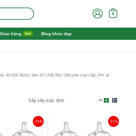
0
Gian hàng
Blog khỏe đẹp
Mall
c lợi thế được làm từ chất liêu Silicone cao cấp, êm ái
iá
Giá
Giá
Giá
-21%
-21%
ốc
hiện
gốc
hiện
:
tại
là:
tại