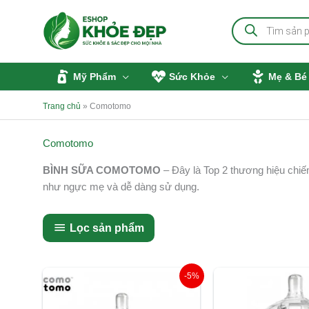
Nhảy
Tìm
tới
kiếm
sản
nội
phẩm
dung
Mỹ Phẩm
Sức Khỏe
Mẹ & Bé
Trang chủ
»
Comotomo
Comotomo
BÌNH SỮA COMOTOMO
– Đây là Top 2 thương hiệu chiếm
như ngực mẹ và dễ dàng sử dụng.
Lọc sản phẩm
Giá
Giá
Giá
-5%
gốc
hiện
gốc
là:
tại
là: