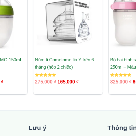
₫.
là:
275.000 ₫.
là:
8
419.000 ₫.
165.000 ₫.
MO 150ml –
Núm ti Comotomo tia Y trên 6
Bộ hai bìn
tháng (hộp 2 chiếc)
250ml – Màu
Được xếp
Được xếp
0
₫
275.000
₫
165.000
₫
825.000
₫
6
hạng
hạng
5.00
5.00
5 sao
5 sao
Lưu ý
Thông ti