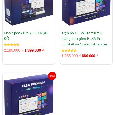
Elsa Speak Pro GÓI TRỌN
Trọn bộ ELSA Premium 3
ĐỜI
tháng bao gồm ELSA Pro,
ELSA AI và Speech Analyzer
Được xếp
2.195.000
₫
1.399.000
₫
hạng
5.00
Được xếp
1.255.000
₫
889.000
₫
5 sao
hạng
5.00
5 sao
Giá
Giá
-30%
gốc
hiện
là:
tại
536.000 ₫.
là:
375.000 ₫.