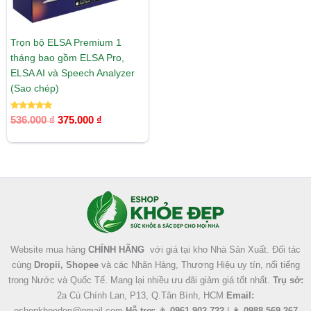
Trọn bộ ELSA Premium 1
tháng bao gồm ELSA Pro,
ELSA AI và Speech Analyzer
(Sao chép)
Được xếp
536.000
₫
375.000
₫
hạng
5.00
5 sao
Facebook
Instagram
Tumblr
X
Website mua hàng
CHÍNH HÃNG
với giá tại kho Nhà Sản Xuất. Đối tác
cùng
Dropii, Shopee
và các Nhãn Hàng, Thương Hiệu uy tín, nổi tiếng
trong Nước và Quốc Tế. Mang lại nhiều ưu đãi giảm giá tốt nhất.
Trụ sở:
2a Cù Chính Lan, P13, Q.Tân Bình, HCM
Email:
eshopkhoedep@gmail.com
Hỗ trợ:
👨
0961 902 722
| 👩
0988 569 267