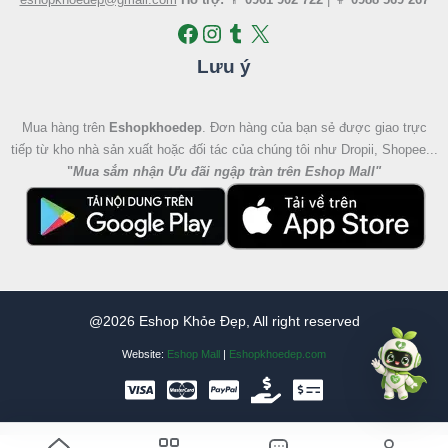
Lưu ý
Mua hàng trên
Eshopkhoedep
. Đơn hàng của bạn sẻ được giao trực
tiếp từ kho nhà sản xuất hoặc đối tác của chúng tôi như Dropii, Shopee...
"
Mua sắm nhận Ưu đãi ngập tràn trên Eshop Mall
"
@2026 Eshop Khỏe Đẹp, All right reserved
Website:
Eshop Mall
|
Eshopkhoedep.com