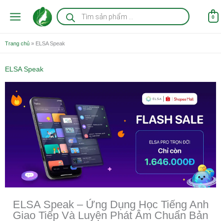
Nhảy
Tìm
kiếm
tới
0
sản
nội
phẩm
dung
Trang chủ
»
ELSA Speak
ELSA Speak
ELSA Speak – Ứng Dụng Học Tiếng Anh
Giao Tiếp Và Luyện Phát Âm Chuẩn Bản