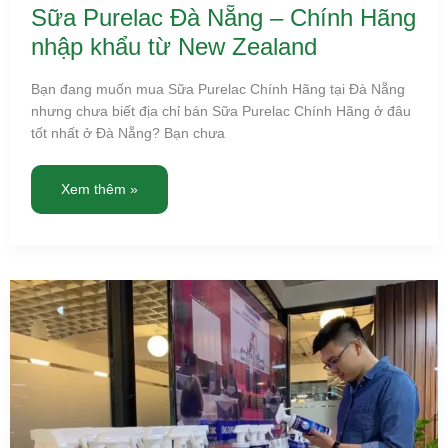
Sữa Purelac Đà Nẵng – Chính Hãng
nhập khẩu từ New Zealand
Bạn đang muốn mua Sữa Purelac Chính Hãng tại Đà Nẵng
nhưng chưa biết địa chỉ bán Sữa Purelac Chính Hãng ở đâu
tốt nhất ở Đà Nẵng? Bạn chưa
Xem thêm »
XWASH
For
Car
Đà
Nẵng
–
Nước
tẩy
rửa,
khử
mùi
và
vệ