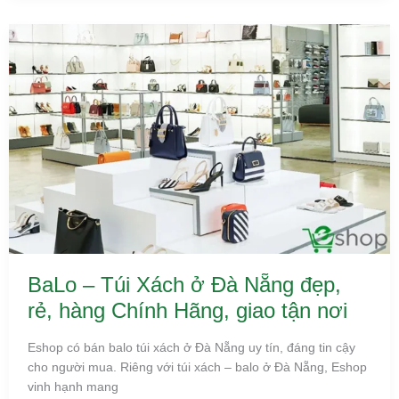
BaLo
–
Túi
Xách
ở
Đà
Nẵng
đẹp,
rẻ,
hàng
Chính
Hãng,
giao
tận
nơi
BaLo – Túi Xách ở Đà Nẵng đẹp,
rẻ, hàng Chính Hãng, giao tận nơi
Eshop có bán balo túi xách ở Đà Nẵng uy tín, đáng tin cậy
cho người mua. Riêng với túi xách – balo ở Đà Nẵng, Eshop
vinh hạnh mang