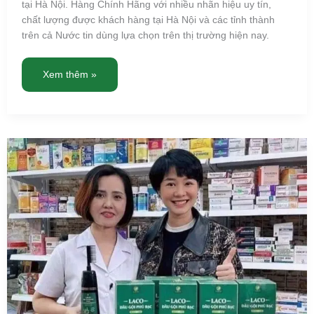
tại Hà Nội. Hàng Chính Hãng với nhiều nhãn hiệu uy tín,
chất lượng được khách hàng tại Hà Nội và các tỉnh thành
trên cả Nước tin dùng lựa chọn trên thị trường hiện nay.
Xem thêm »
Dầu
gội
phủ
bạc
Đà
Nẵng
–
Chính
Hãng,
giao
hàng
miễn
phí
tận
nơi