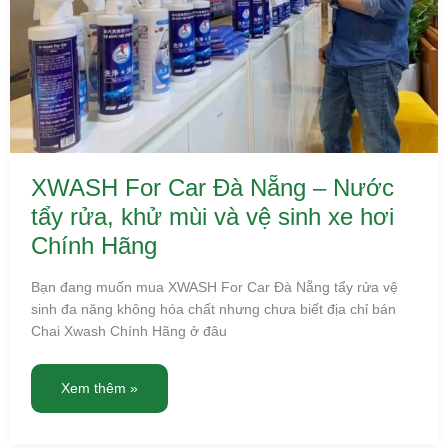
sinh
xe
hơi
Chính
Hãng
XWASH For Car Đà Nẵng – Nước
tẩy rửa, khử mùi và vệ sinh xe hơi
Chính Hãng
Bạn đang muốn mua XWASH For Car Đà Nẵng tẩy rửa vệ
sinh đa năng không hóa chất nhưng chưa biết địa chỉ bán
Chai Xwash Chính Hãng ở đâu
Xem thêm »