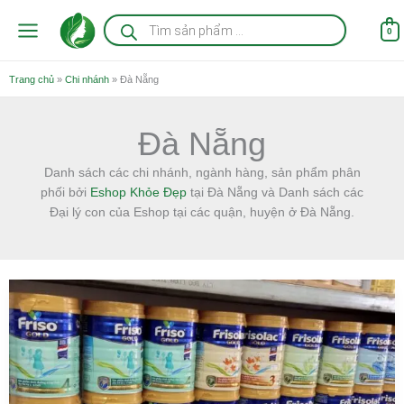
Nhảy
Tìm
kiếm
tới
0
sản
nội
phẩm
dung
Trang chủ
»
Chi nhánh
»
Đà Nẵng
Đà Nẵng
Danh sách các chi nhánh, ngành hàng, sản phẩm phân
phối bởi
Eshop Khỏe Đẹp
tại Đà Nẵng và Danh sách các
Đại lý con của Eshop tại các quận, huyện ở Đà Nẵng.
Sữa
Friso
Gold
tại
Đà
Nẵng
Chính
Hãng
–
Đặt
mua