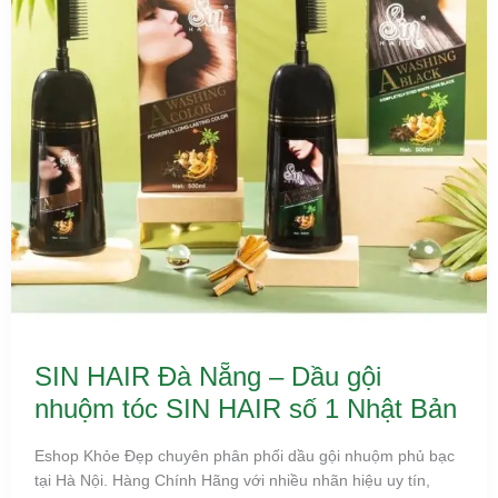
HAIR
số
1
Nhật
Bản
SIN HAIR Đà Nẵng – Dầu gội
nhuộm tóc SIN HAIR số 1 Nhật Bản
Eshop Khỏe Đẹp chuyên phân phối dầu gội nhuộm phủ bạc
tại Hà Nội. Hàng Chính Hãng với nhiều nhãn hiệu uy tín,