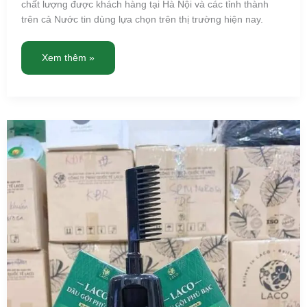
chất lượng được khách hàng tại Hà Nội và các tỉnh thành
trên cả Nước tin dùng lựa chọn trên thị trường hiện nay.
Xem thêm »
Laco
Đà
Nẵng
–
Dầu
gội
phủ
bạc
Laco
Chính
Hãng,
giao
hàng
miễn
phí
tận
nơi