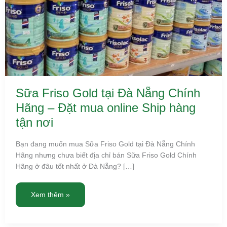
online
Ship
hàng
tận
nơi
Sữa Friso Gold tại Đà Nẵng Chính
Hãng – Đặt mua online Ship hàng
tận nơi
Bạn đang muốn mua Sữa Friso Gold tại Đà Nẵng Chính
Hãng nhưng chưa biết địa chỉ bán Sữa Friso Gold Chính
Hãng ở đâu tốt nhất ở Đà Nẵng? […]
Xem thêm »