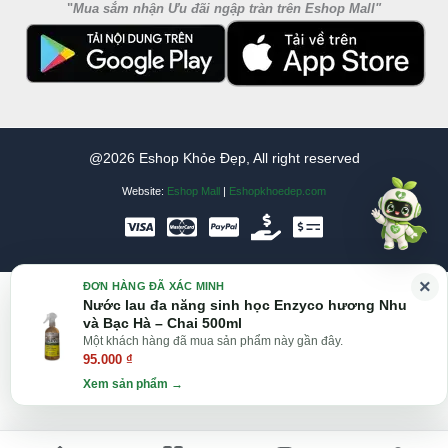
"
Mua sắm nhận Ưu đãi ngập tràn trên Eshop Mall
"
@2026 Eshop Khỏe Đẹp, All right reserved
Website:
Eshop Mall
|
Eshopkhoedep.com
×
ĐƠN HÀNG ĐÃ XÁC MINH
Nước lau đa năng sinh học Enzyco hương Nhu
và Bạc Hà – Chai 500ml
Một khách hàng đã mua sản phẩm này gần đây.
95.000
₫
Xem sản phẩm →