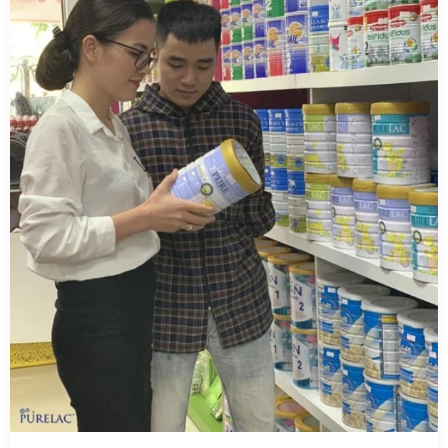
Đà
Nẵng
–
Chính
Hãng
nhập
khẩu
từ
New
Zealand