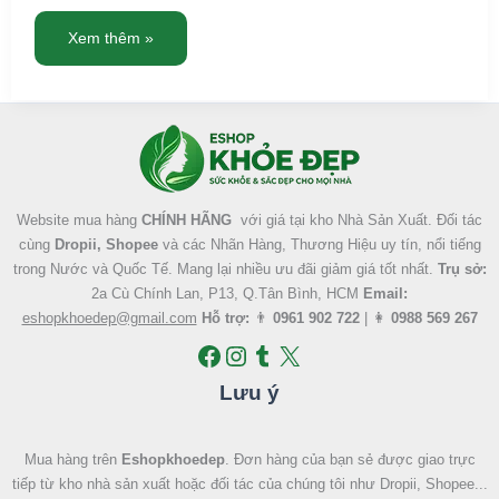
Xem thêm »
Facebook
Instagram
Tumblr
X
Website mua hàng
CHÍNH HÃNG
với giá tại kho Nhà Sản Xuất. Đối tác
cùng
Dropii, Shopee
và các Nhãn Hàng, Thương Hiệu uy tín, nổi tiếng
trong Nước và Quốc Tế. Mang lại nhiều ưu đãi giảm giá tốt nhất.
Trụ sở:
2a Cù Chính Lan, P13, Q.Tân Bình, HCM
Email:
eshopkhoedep@gmail.com
Hỗ trợ:
👨
0961 902 722
| 👩
0988 569 267
Lưu ý
Mua hàng trên
Eshopkhoedep
. Đơn hàng của bạn sẻ được giao trực
tiếp từ kho nhà sản xuất hoặc đối tác của chúng tôi như Dropii, Shopee...