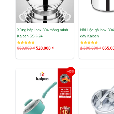
Xửng hấp Inox 304 thông minh
Nồi luộc gà inox 30
Kalpen SSK-24
đáy Kalpen
Được xếp
Được xếp
960.000
₫
528.000
₫
1.690.000
₫
865.0
hạng
hạng
5.00
5.00
5 sao
5 sao
Giá
Giá
Giá
-43%
gốc
hiện
gốc
là:
tại
là:
650.000 ₫.
là:
580.000 
368.000 ₫.