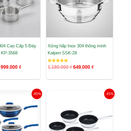
 304 Cao Cấp 5 Đáy
Xửng hấp Inox 304 thông minh
r KP-3568
Kalpen SSK-28
Được xếp
999.000
₫
1.180.000
₫
649.000
₫
hạng
5.00
5 sao
Khoảng
Khoảng
-45%
-45%
giá:
giá:
từ
từ
386.000 ₫
220.000 ₫
đến
đến
575.000 ₫
365.000 ₫