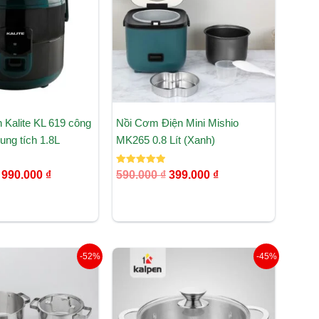
990.000 ₫.
399.000 ₫.
 Kalite KL 619 công
Nồi Cơm Điện Mini Mishio
ung tích 1.8L
MK265 0.8 Lít (Xanh)
Được xếp
990.000
₫
590.000
₫
399.000
₫
hạng
5.00
5 sao
Giá
Giá
Giá
Giá
-52%
-45%
gốc
hiện
gốc
hiện
là:
tại
là:
tại
2.090.000 ₫.
là:
1.180.000 ₫.
là:
999.000 ₫.
649.000 ₫.