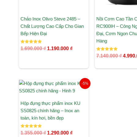
Chảo Inox Olivo Steve 2485 –
Nồi Cơm Cao Tần 
Chất Lượng Cao Cấp Cho Gian
RC900IH – Công Ng
Bếp Hiện Đại
Đại, Cơm Ngon Ch
Hàng
Được xếp
1.690.000
₫
1.190.000
₫
hạng
5.00
Được xếp
7.140.000
₫
4.990
5 sao
hạng
5.00
5 sao
Giá
Giá
-5%
gốc
hiện
là:
tại
1.355.000 ₫.
là:
Hộp đựng thực phẩm inox KU
1.290.000 ₫.
SS0825 chính hãng – Inox an
toàn, kín hơi, bền đẹp
Được xếp
1.355.000
₫
1.290.000
₫
hạng