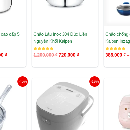
4 cao cấp 5
Chảo Lẩu Inox 304 Đúc Liền
Chảo chống 
Nguyên Khối Kalpen
Kalpen Inzag
Được xếp
Được xếp
00
₫
1.209.000
₫
720.000
₫
386.000
₫
–
hạng
hạng
5.00
5.00
5 sao
5 sao
Giá
Giá
Giá
-45%
-19%
hiện
gốc
hiện
tại
là:
tại
₫.
là:
3.490.000 ₫.
là:
320.000 ₫.
2.825.000 ₫.