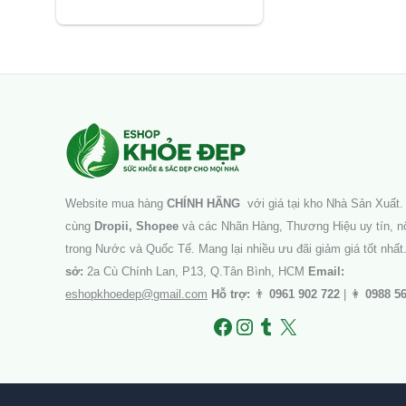
5.00
5 sao
Facebook
Instagram
Tumblr
X
Website mua hàng
CHÍNH HÃNG
với giá tại kho Nhà Sản Xuất. 
cùng
Dropii, Shopee
và các Nhãn Hàng, Thương Hiệu uy tín, nổ
trong Nước và Quốc Tế. Mang lại nhiều ưu đãi giảm giá tốt nhất
sở:
2a Cù Chính Lan, P13, Q.Tân Bình, HCM
Email:
eshopkhoedep@gmail.com
Hỗ trợ:
👨
0961 902 722
| 👩
0988 5