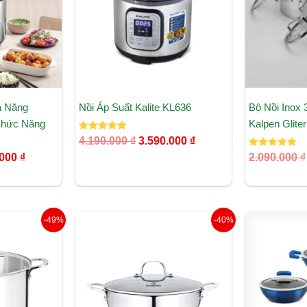
a Năng
Nồi Áp Suất Kalite KL636
Bộ Nồi Inox
Chức Năng
Kalpen Glite
Được xếp
4.190.000
₫
3.590.000
₫
hạng
5.00
Được xếp
.000
₫
2.090.000
₫
5 sao
hạng
5.00
5 sao
Giá
Giá
Giá
-49%
-40%
hiện
gốc
hiện
tại
là:
tại
000 ₫.
là:
1.209.000 ₫.
là:
865.000 ₫.
720.000 ₫.