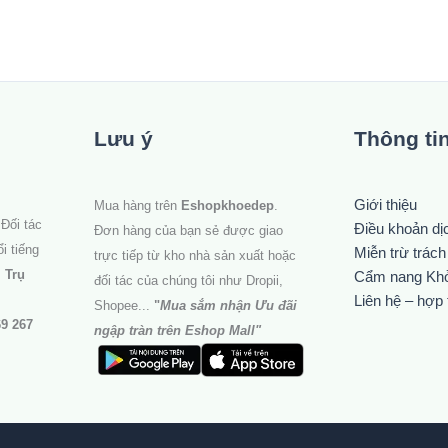
Lưu ý
Thông ti
Giới thiệu
Mua hàng trên
Eshopkhoedep
.
Đối tác
Điều khoản dị
Đơn hàng của bạn sẻ được giao
i tiếng
Miễn trừ trác
trực tiếp từ kho nhà sản xuất hoặc
.
Trụ
Cẩm nang Kh
đối tác của chúng tôi như Dropii,
Liên hệ – hợp 
Shopee...
"
Mua sắm nhận Ưu đãi
69 267
ngập tràn trên Eshop Mall
"