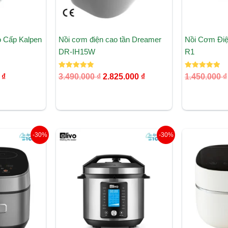
o Cấp Kalpen
Nồi cơm điện cao tần Dreamer
Nồi Cơm Điệ
DR-IH15W
R1
Được xếp
Được xếp
0
₫
3.490.000
₫
2.825.000
₫
1.450.000
₫
hạng
hạng
5.00
5.00
5 sao
5 sao
Giá
Giá
Giá
-30%
-30%
hiện
gốc
hiện
tại
là:
tại
000 ₫.
là:
5.120.000 ₫.
là:
4.990.000 ₫.
3.590.000 ₫.