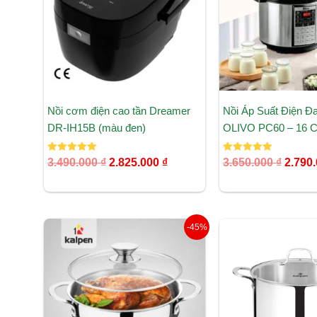
Nồi cơm điện cao tần Dreamer
Nồi Áp Suất Điện Đ
DR-IH15B (màu đen)
OLIVO PC60 – 16 
Được xếp
Được xếp
3.490.000
₫
2.825.000
₫
3.650.000
₫
2.790
hạng
hạng
5.00
5.00
5 sao
5 sao
Giá
Giá
Giá
-45%
gốc
hiện
gốc
là:
tại
là:
960.000 ₫.
là:
1.690.
528.000 ₫.