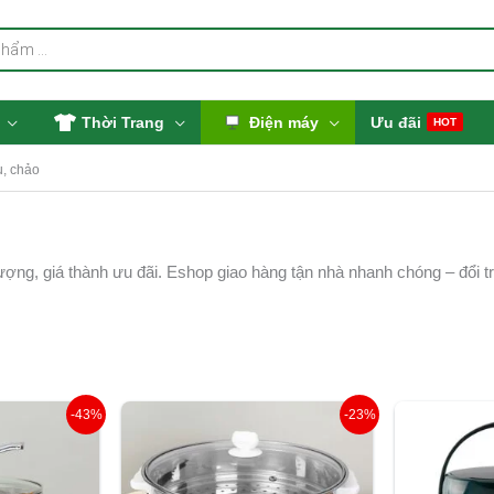
Thời Trang
Điện máy
Ưu đãi
HOT
u, chảo
ượng, giá thành ưu đãi. Eshop giao hàng tận nhà nhanh chóng – đổi trả
Giá
Giá
Giá
-43%
-23%
hiện
gốc
hiện
tại
là:
tại
₫.
là:
590.000 ₫.
là: