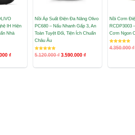
OLIVO
Nồi Áp Suất Điện Đa Năng Olivo
Nồi Cơm Đi
hệ IH Hiện
PC680 – Nấu Nhanh Gấp 3, An
RCDP3003 –
uẩn Nhà
Toàn Tuyệt Đối, Tiện Ích Chuẩn
Cơm Ngon C
Châu Âu
Được xếp
4.350.000
₫
hạng
Được xếp
5.00
.000
₫
5.120.000
₫
3.590.000
₫
hạng
5 sao
5.00
5 sao