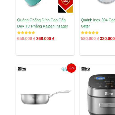
Quánh Chống Dính Cao Cấp
Quánh Inox 304 Ca
Đáy Từ Phẳng Kalpen Inzager
Gliter
Được xếp
Được xếp
650.000
₫
368.000
₫
580.000
₫
320.00
hạng
hạng
5.00
5.00
5 sao
5 sao
Giá
Giá
Giá
-30%
gốc
hiện
gốc
là:
tại
là:
1.690.000 ₫.
là:
7.140.
1.190.000 ₫.