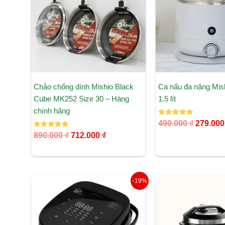
712.000 ₫.
Chảo chống dính Mishio Black
Ca nấu đa năng Mi
Cube MK252 Size 30 – Hàng
1.5 lít
chính hãng
Được xếp
490.000
₫
279.00
hạng
Được xếp
5.00
890.000
₫
712.000
₫
hạng
5 sao
5.00
5 sao
Giá
Giá
Giá
-19%
gốc
hiện
gốc
là:
tại
là:
3.490.000 ₫.
là:
3.650.
2.825.000 ₫.