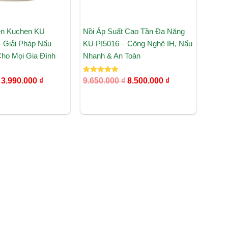
ện Kuchen KU
Nồi Áp Suất Cao Tần Đa Năng
 Giải Pháp Nấu
KU PI5016 – Công Nghệ IH, Nấu
ho Mọi Gia Đình
Nhanh & An Toàn
Được xếp
3.990.000
₫
9.650.000
₫
8.500.000
₫
hạng
5.00
5 sao