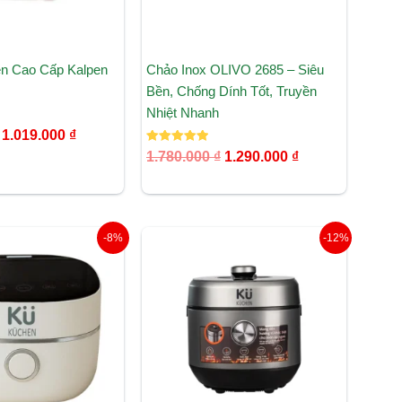
n Cao Cấp Kalpen
Chảo Inox OLIVO 2685 – Siêu
Bền, Chống Dính Tốt, Truyền
Nhiệt Nhanh
1.019.000
₫
Được xếp
1.780.000
₫
1.290.000
₫
hạng
5.00
5 sao
Giá
Giá
Giá
Giá
-8%
-12%
gốc
hiện
gốc
hiện
là:
tại
là:
tại
4.350.000 ₫.
là:
9.650.000 ₫.
là:
3.990.000 ₫.
8.500.000 ₫.