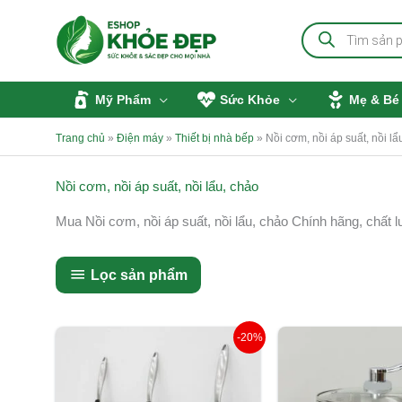
Nhảy
Tìm
tới
kiếm
sản
nội
phẩm
dung
Mỹ Phẩm
Sức Khỏe
Mẹ & Bé
Trang chủ
»
Điện máy
»
Thiết bị nhà bếp
»
Nồi cơm, nồi áp suất, nồi lẩ
Nồi cơm, nồi áp suất, nồi lẩu, chảo
Mua Nồi cơm, nồi áp suất, nồi lẩu, chảo Chính hãng, chất l
Lọc sản phẩm
Giá
Giá
Giá
-20%
gốc
hiện
gốc
là:
tại
là:
890.000 ₫.
là:
490.000 