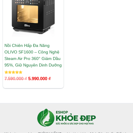
5.990.000 ₫.
Nồi Chiên Hấp Đa Năng
OLIVO SF1600 – Công Nghệ
Steam Air Pro 360° Giảm Dầu
95%, Giữ Nguyên Dinh Dưỡng
Được xếp
7.590.000
₫
5.990.000
₫
hạng
5.00
5 sao
Facebook
Instagram
Tumblr
X