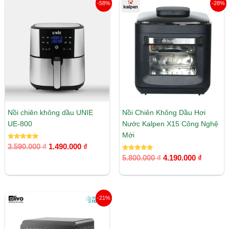
Giá
Giá
Giá
Giá
-58%
-28%
gốc
hiện
gốc
hiện
là:
tại
là:
tại
3.590.000 ₫.
là:
5.800.000 ₫.
là:
1.490.000 ₫.
4.190.00
Nồi chiên không dầu UNIE
Nồi Chiên Không Dầu Hơi
UE-800
Nước Kalpen X15 Công Nghệ
Mới
Được xếp
3.590.000
₫
1.490.000
₫
hạng
5.00
Được xếp
5.800.000
₫
4.190.000
₫
5 sao
hạng
5.00
5 sao
Giá
Giá
-21%
gốc
hiện
là:
tại
7.590.000 ₫.
là: