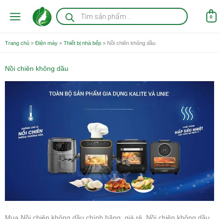
Nhảy
Tìm
kiếm
tới
0
sản
nội
phẩm
dung
Trang chủ
»
Điện máy
»
Thiết bị nhà bếp
»
Nồi chiên không dầu
Nồi chiên không dầu
Mua Nồi chiên không dầu chính hãng, giá rẻ. Nồi chiên không dầu