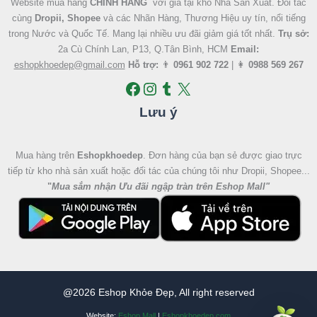
Website mua hàng
CHÍNH HÃNG
với giá tại kho Nhà Sản Xuất. Đối tác
cùng
Dropii, Shopee
và các Nhãn Hàng, Thương Hiệu uy tín, nổi tiếng
trong Nước và Quốc Tế. Mang lại nhiều ưu đãi giảm giá tốt nhất.
Trụ sở:
2a Cù Chính Lan, P13, Q.Tân Bình, HCM
Email:
eshopkhoedep@gmail.com
Hỗ trợ:
👨
0961 902 722
| 👩
0988 569 267
Lưu ý
Mua hàng trên
Eshopkhoedep
. Đơn hàng của bạn sẻ được giao trực
tiếp từ kho nhà sản xuất hoặc đối tác của chúng tôi như Dropii, Shopee...
"
Mua sắm nhận Ưu đãi ngập tràn trên Eshop Mall
"
@2026 Eshop Khỏe Đẹp, All right reserved
Website:
Eshop Mall
|
Eshopkhoedep.com