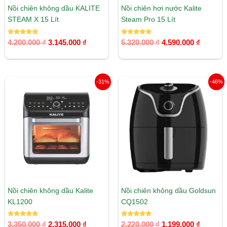
Nồi chiên không dầu KALITE
Nồi chiên hơi nước Kalite
STEAM X 15 Lít
Steam Pro 15 Lít
Được xếp
Được xếp
4.200.000
₫
3.145.000
₫
5.320.000
₫
4.590.000
₫
hạng
hạng
5.00
5.00
5 sao
5 sao
Giá
Giá
Giá
Giá
-31%
-46%
gốc
hiện
gốc
hiện
là:
tại
là:
tại
3.350.000 ₫.
là:
2.220.000 ₫.
là:
2.315.000 ₫.
1.199.00
Nồi chiên không dầu Kalite
Nồi chiên không dầu Goldsun
KL1200
CQ1502
Được xếp
Được xếp
3.350.000
₫
2.315.000
₫
2.220.000
₫
1.199.000
₫