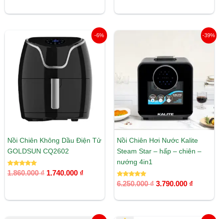
hạng
hạng
5.00
5.00
5 sao
5 sao
Giá
Giá
Giá
Giá
-6%
-39%
gốc
hiện
gốc
hiện
là:
tại
là:
tại
1.860.000 ₫.
là:
6.250.000 ₫.
là:
1.740.000 ₫.
3.790.00
Nồi Chiên Không Dầu Điện Tử
Nồi Chiên Hơi Nước Kalite
GOLDSUN CQ2602
Steam Star – hấp – chiên –
nướng 4in1
Được xếp
1.860.000
₫
1.740.000
₫
hạng
5.00
Được xếp
6.250.000
₫
3.790.000
₫
5 sao
hạng
5.00
5 sao