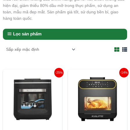
hiện đại, giảm thiểu 80% dầu mỡ trong thực phẩm, sử dụng an
toàn, mẫu mã đẹp mắt. Sản phẩm giá tốt, sử dụng bền bỉ, giao
hàng toàn quốc.
Lọc sản phẩm
Giá
Giá
Giá
Giá
-25%
-14%
gốc
hiện
gốc
hiện
là:
tại
là:
tại
4.200.000 ₫.
là:
5.320.000 ₫.
là:
3.145.000 ₫.
4.590.00