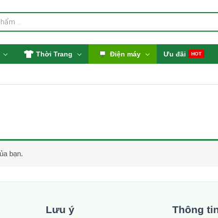
Thời Trang
Điện máy
Ưu đãi
HOT
ủa bạn.
Lưu ý
Thông ti