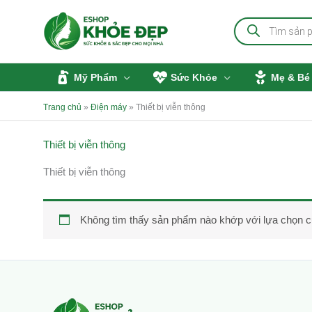
Nhảy
Tìm
tới
kiếm
sản
nội
phẩm
dung
Mỹ Phẩm
Sức Khỏe
Mẹ & Bé
Trang chủ
»
Điện máy
»
Thiết bị viễn thông
Thiết bị viễn thông
Thiết bị viễn thông
Không tìm thấy sản phẩm nào khớp với lựa chọn c
Facebook
Instagram
Tumblr
X