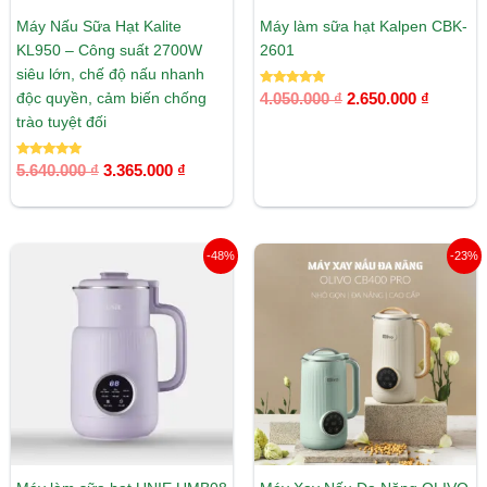
Máy Nấu Sữa Hạt Kalite
Máy làm sữa hạt Kalpen CBK-
KL950 – Công suất 2700W
2601
siêu lớn, chế độ nấu nhanh
Được xếp
độc quyền, cảm biến chống
4.050.000
₫
2.650.000
₫
hạng
5.00
trào tuyệt đối
5 sao
Được xếp
5.640.000
₫
3.365.000
₫
hạng
5.00
5 sao
Giá
Giá
Giá
Giá
-48%
-23%
gốc
hiện
gốc
hiện
là:
tại
là:
tại
2.690.000 ₫.
là:
1.290.000 ₫.
là:
1.390.000 ₫.
990.000 ₫