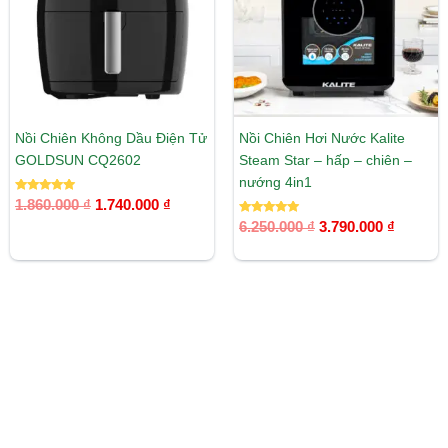
Nồi Chiên Không Dầu Điện Tử
Nồi Chiên Hơi Nước Kalite
GOLDSUN CQ2602
Steam Star – hấp – chiên –
nướng 4in1
Được xếp
1.860.000
₫
1.740.000
₫
hạng
5.00
Được xếp
6.250.000
₫
3.790.000
₫
5 sao
hạng
5.00
5 sao
Giá
Giá
Giá
Giá
-58%
-28%
gốc
hiện
gốc
hiện
là:
tại
là:
tại
3.590.000 ₫.
là:
5.800.000 ₫.
là:
1.490.000 ₫.
4.190.00