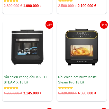
Được xếp
Được xếp
2.890.000
₫
1.990.000
₫
2.500.000
₫
2.190.000
₫
hạng
hạng
5.00
5.00
5 sao
5 sao
Giá
Giá
Giá
Giá
-25%
-14%
gốc
hiện
gốc
hiện
là:
tại
là:
tại
4.200.000 ₫.
là:
5.320.000 ₫.
là:
3.145.000 ₫.
4.590.00
Nồi chiên không dầu KALITE
Nồi chiên hơi nước Kalite
STEAM X 15 Lít
Steam Pro 15 Lít
Được xếp
Được xếp
4.200.000
₫
3.145.000
₫
5.320.000
₫
4.590.000
₫
hạng
hạng
5.00
5.00
5 sao
5 sao