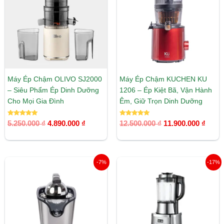
4.890.000 ₫.
11.90
Máy Ép Chậm OLIVO SJ2000
Máy Ép Chậm KUCHEN KU
– Siêu Phẩm Ép Dinh Dưỡng
1206 – Ép Kiệt Bã, Vận Hành
Cho Mọi Gia Đình
Êm, Giữ Trọn Dinh Dưỡng
Được xếp
Được xếp
5.250.000
₫
4.890.000
₫
12.500.000
₫
11.900.000
₫
hạng
hạng
5.00
5.00
5 sao
5 sao
Giá
Giá
Giá
Giá
-7%
-17%
gốc
hiện
gốc
hiện
là:
tại
là:
tại
1.500.000 ₫.
là:
3.886.000 ₫.
là:
1.390.000 ₫.
3.220.00