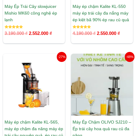
Máy Ép Trái Cây slowjuicer
Máy ép chậm Kalite KL-550
Mishio MK60 công nghệ ép
máy ép trái cây đa nắng máy
lạnh
ép kiệt bã 90% ép rau củ quả
Được xếp
Được xếp
3.190.000
₫
2.552.000
₫
4.190.000
₫
2.550.000
₫
hạng
hạng
5.00
5.00
5 sao
5 sao
Giá
Giá
Giá
Giá
-27%
-48%
gốc
hiện
gốc
hiện
là:
tại
là:
tại
4.625.000 ₫.
là:
3.830.000 ₫.
là:
3.370.000 ₫.
1.980.00
Máy ép chậm Kalite KL-565,
Máy Ép Chậm OLIVO SJ210 –
máy ép chậm đa năng máy ép
Ép trái cây hoa quả rau củ đa
trái cây nguyên quả, ép rau củ
năng