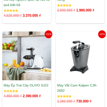
quả kiệt bã
Được xếp
3.830.000
₫
1.980.000
₫
hạng
Được xếp
5.00
4.625.000
₫
3.370.000
₫
hạng
5 sao
5.00
5 sao
Giá
Giá
Giá
Giá
-51%
-42%
gốc
hiện
gốc
hiện
là:
tại
là:
tại
4.850.000 ₫.
là:
1.260.000 ₫.
là:
2.390.000 ₫.
730.000 ₫
Máy Ép Trái Cây OLIVO SJ22
Máy Vắt Cam Kalpen CJK-
2682
Được xếp
4.850.000
₫
2.390.000
₫
hạng
5.00
Được xếp
1.260.000
₫
730.000
₫
5 sao
hạng
5.00