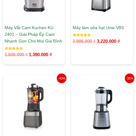
Máy Vắt Cam Kuchen KU
Máy làm sữa hạt Unie V8S
2401 – Giải Pháp Ép Cam
Được xếp
Nhanh Gọn Cho Mọi Gia Đình
3.886.000
₫
3.220.000
₫
hạng
5.00
5 sao
Được xếp
1.500.000
₫
1.390.000
₫
hạng
5.00
5 sao
Giá
Giá
Giá
Giá
-40%
-35%
gốc
hiện
gốc
hiện
là:
tại
là:
tại
5.640.000 ₫.
là:
4.050.000 ₫.
là:
3.365.000 ₫.
2.650.00