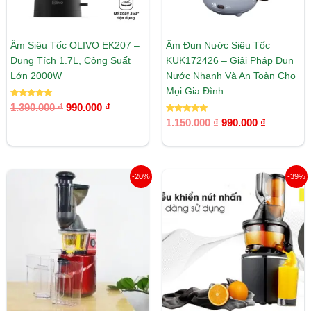
Ấm Siêu Tốc OLIVO EK207 –
Ấm Đun Nước Siêu Tốc
Dung Tích 1.7L, Công Suất
KUK172426 – Giải Pháp Đun
Lớn 2000W
Nước Nhanh Và An Toàn Cho
Mọi Gia Đình
Được xếp
1.390.000
₫
990.000
₫
hạng
5.00
Được xếp
1.150.000
₫
990.000
₫
5 sao
hạng
5.00
5 sao
Giá
Giá
Giá
Giá
-20%
-39%
gốc
hiện
gốc
hiện
là:
tại
là:
tại
3.190.000 ₫.
là:
4.190.000 ₫.
là:
2.552.000 ₫.
2.550.00