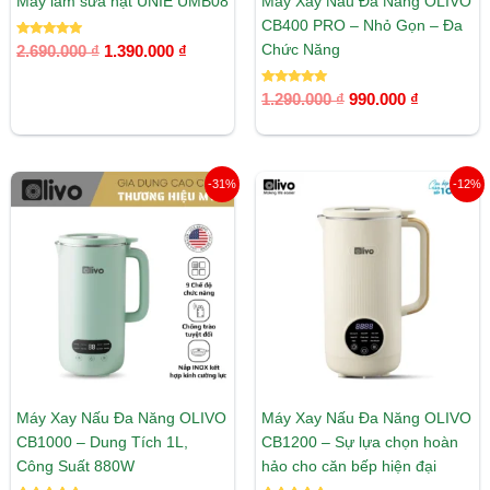
Máy làm sữa hạt UNIE UMB08
Máy Xay Nấu Đa Năng OLIVO
CB400 PRO – Nhỏ Gọn – Đa
Được xếp
Chức Năng
2.690.000
₫
1.390.000
₫
hạng
5.00
5 sao
Được xếp
1.290.000
₫
990.000
₫
hạng
5.00
5 sao
Giá
Giá
Giá
Giá
-31%
-12%
gốc
hiện
gốc
hiện
là:
tại
là:
tại
2.890.000 ₫.
là:
2.500.000 ₫.
là:
1.990.000 ₫.
2.190.00
Máy Xay Nấu Đa Năng OLIVO
Máy Xay Nấu Đa Năng OLIVO
CB1000 – Dung Tích 1L,
CB1200 – Sự lựa chọn hoàn
Công Suất 880W
hảo cho căn bếp hiện đại