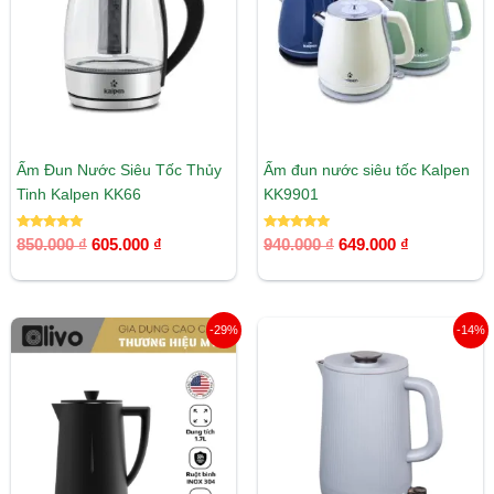
605.000 ₫.
649.000 ₫.
Ấm Đun Nước Siêu Tốc Thủy
Ấm đun nước siêu tốc Kalpen
Tinh Kalpen KK66
KK9901
Được xếp
Được xếp
850.000
₫
605.000
₫
940.000
₫
649.000
₫
hạng
hạng
5.00
5.00
5 sao
5 sao
Giá
Giá
Giá
Giá
-29%
-14%
gốc
hiện
gốc
hiện
là:
tại
là:
tại
1.390.000 ₫.
là:
1.150.000 ₫.
là:
990.000 ₫.
990.000 ₫