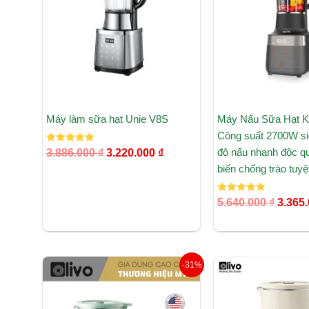
3.220.000 ₫.
Máy làm sữa hạt Unie V8S
Máy Nấu Sữa Hạt Ka
Công suất 2700W si
Được xếp
độ nấu nhanh độc q
3.886.000
₫
3.220.000
₫
hạng
5.00
biến chống trào tuyệ
5 sao
Được xếp
5.640.000
₫
3.365
hạng
5.00
5 sao
Giá
Giá
Giá
-31%
gốc
hiện
gốc
là:
tại
là:
2.890.000 ₫.
là:
2.500.