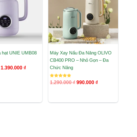
1.390.000 ₫.
990.000 ₫.
a hạt UNIE UMB08
Máy Xay Nấu Đa Năng OLIVO
CB400 PRO – Nhỏ Gọn – Đa
Chức Năng
1.390.000
₫
Được xếp
1.290.000
₫
990.000
₫
hạng
5.00
5 sao