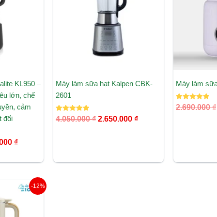
3.365.000 ₫.
2.650.000 ₫.
lite KL950 –
Máy làm sữa hạt Kalpen CBK-
Máy làm sữ
êu lớn, chế
2601
Được xếp
uyền, cảm
2.690.000
₫
hạng
Được xếp
5.00
t đối
4.050.000
₫
2.650.000
₫
hạng
5 sao
5.00
5 sao
.000
₫
Giá
-12%
hiện
tại
000 ₫.
là: