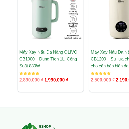
1.990.000 ₫.
Máy Xay Nấu Đa Năng OLIVO
Máy Xay Nấu Đa N
CB1000 – Dung Tích 1L, Công
CB1200 – Sự lựa ch
Suất 880W
cho căn bếp hiện đạ
Được xếp
Được xếp
2.890.000
₫
1.990.000
₫
2.500.000
₫
2.190
hạng
hạng
5.00
5.00
5 sao
5 sao
Facebook
Instagram
Tumblr
X