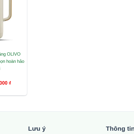
2.190.000 ₫.
ăng OLIVO
ọn hoàn hảo
i
.000
₫
Lưu ý
Thông ti