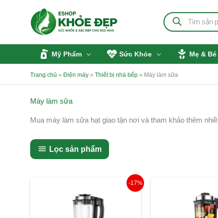
Nhảy
Tìm
tới
kiếm
sản
nội
phẩm
dung
Mỹ Phẩm
Sức Khỏe
Mẹ & Bé
Trang chủ
»
Điện máy
»
Thiết bị nhà bếp
»
Máy làm sữa
Máy làm sữa
Mua máy làm sữa hạt giao tận nơi và tham khảo thêm nh
Lọc sản phẩm
Giá
Giá
Giá
-17%
gốc
hiện
gốc
là:
tại
là:
3.886.000 ₫.
là:
5.640.