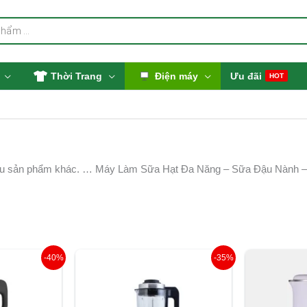
Thời Trang
Điện máy
Ưu đãi
HOT
iều sản phẩm khác. … Máy Làm Sữa Hạt Đa Năng – Sữa Đậu Nành – 
Giá
Giá
Giá
-40%
-35%
hiện
gốc
hiện
tại
là:
tại
000 ₫.
là:
4.050.000 ₫.
là: