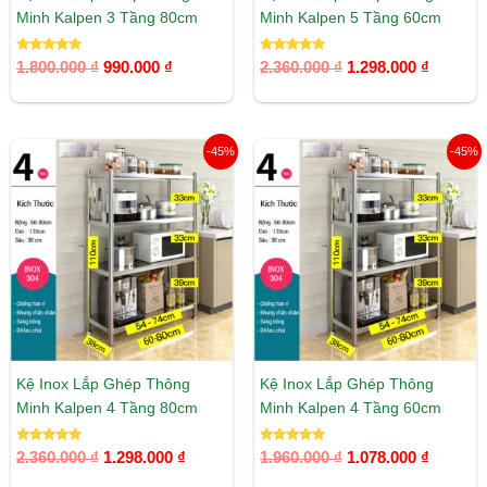
Minh Kalpen 3 Tầng 80cm
Minh Kalpen 5 Tầng 60cm
Được xếp
Được xếp
1.800.000
₫
990.000
₫
2.360.000
₫
1.298.000
₫
hạng
hạng
5.00
5.00
5 sao
5 sao
Giá
Giá
Giá
Giá
-45%
-45%
gốc
hiện
gốc
hiện
là:
tại
là:
tại
2.360.000 ₫.
là:
1.960.000 ₫.
là:
1.298.000 ₫.
1.078.00
Kệ Inox Lắp Ghép Thông
Kệ Inox Lắp Ghép Thông
Minh Kalpen 4 Tầng 80cm
Minh Kalpen 4 Tầng 60cm
Được xếp
Được xếp
2.360.000
₫
1.298.000
₫
1.960.000
₫
1.078.000
₫
hạng
hạng
5.00
5.00