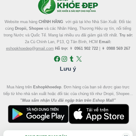
Website mua hàng
CHÍNH HÃNG
với giá tại kho Nhà Sản Xuất. Đối tác
cùng
Dropii, Shopee
và các Nhãn Hàng, Thương Hiệu uy tín, nổi tiếng
trong Nước và Quốc Tế. Mang lại nhiều ưu đãi giảm giá tốt nhất.
Trụ sở:
2a Cù Chính Lan, P13, Q.Tân Bình, HCM
Email:
eshopkhoedep@gmail.com
Hỗ trợ:
👨
0961 902 722
| 👩
0988 569 267
Lưu ý
Mua hàng trên
Eshopkhoedep
. Đơn hàng của bạn sẻ được giao trực
tiếp từ kho nhà sản xuất hoặc đối tác của chúng tôi như Dropii, Shopee...
"
Mua sắm nhận Ưu đãi ngập tràn trên Eshop Mall
"
Giá
Giá