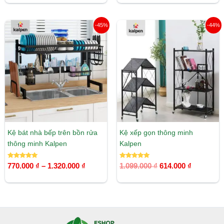
5 sao
5 sao
Khoảng
Giá
Giá
-45%
-44%
giá:
gốc
hiện
từ
là:
tại
770.000 ₫
1.099.000 ₫.
là:
đến
614.000 ₫
1.320.000 ₫
Kệ bát nhà bếp trên bồn rửa
Kệ xếp gọn thông minh
thông minh Kalpen
Kalpen
Được xếp
Được xếp
770.000
₫
–
1.320.000
₫
1.099.000
₫
614.000
₫
hạng
hạng
5.00
5.00
5 sao
5 sao
Facebook
Instagram
Tumblr
X