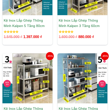
Kệ Inox Lắp Ghép Thông
Kệ Inox Lắp Ghép Thông
Minh Kalpen 5 Tầng 80cm
Minh Kalpen 3 Tầng 60cm
Được xếp
Được xếp
1.545.000
₫
1.397.000
₫
1.600.000
₫
880.000
₫
hạng
hạng
5.00
5.00
5 sao
5 sao
Giá
Giá
Giá
Giá
-45%
-45%
gốc
hiện
gốc
hiện
là:
tại
là:
tại
1.800.000 ₫.
là:
2.360.000 ₫.
là:
990.000 ₫.
1.298.00
Kệ Inox Lắp Ghép Thông
Kệ Inox Lắp Ghép Thông