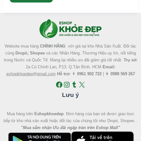
Facebook
Instagram
Tumblr
X
Website mua hàng
CHÍNH HÃNG
với giá tại kho Nhà Sản Xuất. Đối tác
cùng
Dropii, Shopee
và các Nhãn Hàng, Thương Hiệu uy tín, nổi tiếng
trong Nước và Quốc Tế. Mang lại nhiều ưu đãi giảm giá tốt nhất.
Trụ sở:
2a Cù Chính Lan, P13, Q.Tân Bình, HCM
Email:
eshopkhoedep@gmail.com
Hỗ trợ:
👨
0961 902 722
| 👩
0988 569 267
Lưu ý
Mua hàng trên
Eshopkhoedep
. Đơn hàng của bạn sẻ được giao trực
tiếp từ kho nhà sản xuất hoặc đối tác của chúng tôi như Dropii, Shopee...
"
Mua sắm nhận Ưu đãi ngập tràn trên Eshop Mall
"