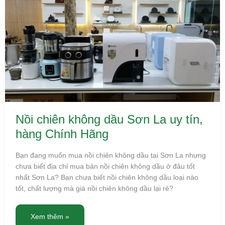
Nồi
chiên
không
dầu
Sơn
La
uy
tín,
hàng
Chính
Hãng
Nồi chiên không dầu Sơn La uy tín,
hàng Chính Hãng
Bạn đang muốn mua nồi chiên không dầu tại Sơn La nhưng
chưa biết địa chỉ mua bán nồi chiên không dầu ở đâu tốt
nhất Sơn La? Bạn chưa biết nồi chiên không dầu loại nào
tốt, chất lượng mà giá nồi chiên không dầu lại rẻ?
Xem thêm »