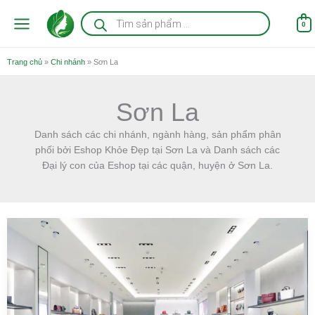
Nhảy
Tìm
kiếm
tới
0
sản
nội
phẩm
dung
Trang chủ
»
Chi nhánh
»
Sơn La
Sơn La
Danh sách các chi nhánh, ngành hàng, sản phẩm phân
phối bởi Eshop Khỏe Đẹp tại Sơn La và Danh sách các
Đại lý con của Eshop tại các quận, huyện ở Sơn La.
Balo
–
Túi
Xách
ở
Sơn
La
đẹp
giá
tốt,
giao