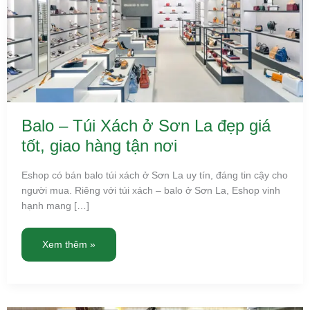
hàng
tận
nơi
Balo – Túi Xách ở Sơn La đẹp giá
tốt, giao hàng tận nơi
Eshop có bán balo túi xách ở Sơn La uy tín, đáng tin cậy cho
người mua. Riêng với túi xách – balo ở Sơn La, Eshop vinh
hạnh mang […]
Xem thêm »