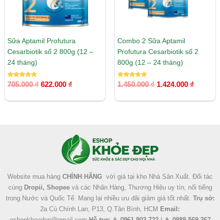
Sữa Aptamil Profutura
Combo 2 Sữa Aptamil
Cesarbiotik số 2 800g (12 –
Profutura Cesarbiotik số 2
24 tháng)
800g (12 – 24 tháng)
Được xếp
Được xếp
705.000
₫
622.000
₫
1.450.000
₫
1.424.000
₫
hạng
hạng
5.00
5.00
5 sao
5 sao
Facebook
Instagram
Tumblr
X
Website mua hàng
CHÍNH HÃNG
với giá tại kho Nhà Sản Xuất. Đối tác
cùng
Dropii, Shopee
và các Nhãn Hàng, Thương Hiệu uy tín, nổi tiếng
trong Nước và Quốc Tế. Mang lại nhiều ưu đãi giảm giá tốt nhất.
Trụ sở:
2a Cù Chính Lan, P13, Q.Tân Bình, HCM
Email:
eshopkhoedep@gmail.com
Hỗ trợ:
👨
0961 902 722
| 👩
0988 569 267