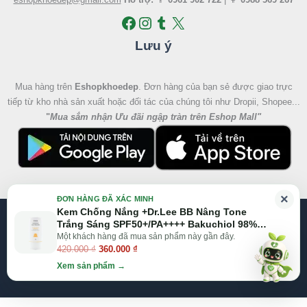
Lưu ý
Mua hàng trên
Eshopkhoedep
. Đơn hàng của bạn sẻ được giao trực
tiếp từ kho nhà sản xuất hoặc đối tác của chúng tôi như Dropii, Shopee...
"
Mua sắm nhận Ưu đãi ngập tràn trên Eshop Mall
"
Giá
Giá
×
ĐƠN HÀNG ĐÃ XÁC MINH
gốc
hiện
Kem Chống Nắng +Dr.Lee BB Nâng Tone
@2026 Eshop Khỏe Đẹp, All right reserved
là:
tại
Trắng Sáng SPF50+/PA++++ Bakuchiol 98%
420.000 ₫.
là:
(50g)
Một khách hàng đã mua sản phẩm này gần đây.
Website:
Eshop Mall
|
Eshopkhoedep.com
420.000
₫
360.000
₫
360.000 ₫.
Xem sản phẩm →