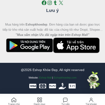
Lưu ý
Mua hàng trên
Eshopkhoedep
. Đơn hàng của bạn sẻ được giao trực
tiếp từ kho nhà sản xuất hoặc đối tác của chúng tôi như Dropii, Shopee...
"
Mua sắm nhận Ưu đãi ngập tràn trên Eshop Mall
"
@2026 Eshop Khỏe Đẹp, All right reserved
Website:
Eshop Mall
|
Eshopkhoedep.com
Trang chủ
Danh mục
Tư vấn
Tài khoản