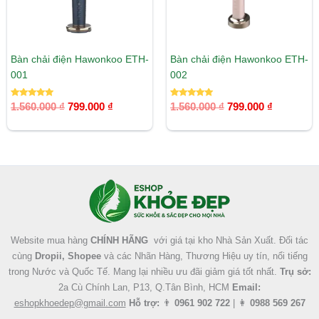
Bàn chải điện Hawonkoo ETH-
Bàn chải điện Hawonkoo ETH-
001
002
Được xếp
Được xếp
1.560.000
₫
799.000
₫
1.560.000
₫
799.000
₫
hạng
hạng
5.00
5.00
5 sao
5 sao
Facebook
Instagram
Tumblr
X
Website mua hàng
CHÍNH HÃNG
với giá tại kho Nhà Sản Xuất. Đối tác
cùng
Dropii, Shopee
và các Nhãn Hàng, Thương Hiệu uy tín, nổi tiếng
trong Nước và Quốc Tế. Mang lại nhiều ưu đãi giảm giá tốt nhất.
Trụ sở:
2a Cù Chính Lan, P13, Q.Tân Bình, HCM
Email:
eshopkhoedep@gmail.com
Hỗ trợ:
👨
0961 902 722
| 👩
0988 569 267