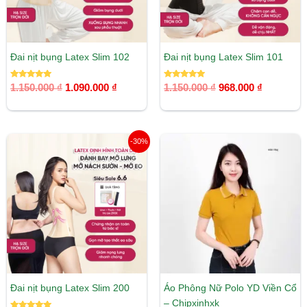
Đai nịt bụng Latex Slim 102
Đai nịt bụng Latex Slim 101
Được xếp
Được xếp
1.150.000
₫
1.090.000
₫
1.150.000
₫
968.000
₫
hạng
hạng
5.00
5.00
5 sao
5 sao
Giá
Giá
-30%
gốc
hiện
là:
tại
1.650.000 ₫.
là:
1.155.000 ₫.
Đai nịt bụng Latex Slim 200
Áo Phông Nữ Polo YD Viền Cổ
– Chipxinhxk