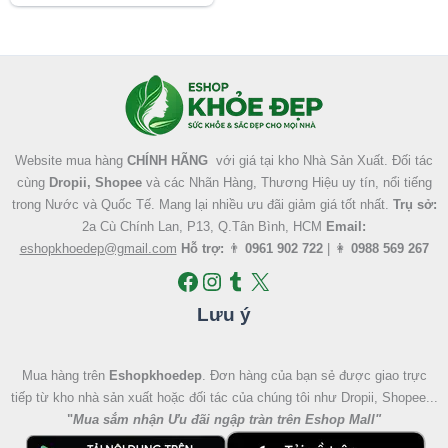
5 sao
Facebook
Instagram
Tumblr
X
Website mua hàng
CHÍNH HÃNG
với giá tại kho Nhà Sản Xuất. Đối tác
cùng
Dropii, Shopee
và các Nhãn Hàng, Thương Hiệu uy tín, nổi tiếng
trong Nước và Quốc Tế. Mang lại nhiều ưu đãi giảm giá tốt nhất.
Trụ sở:
2a Cù Chính Lan, P13, Q.Tân Bình, HCM
Email:
eshopkhoedep@gmail.com
Hỗ trợ:
👨
0961 902 722
| 👩
0988 569 267
Lưu ý
Mua hàng trên
Eshopkhoedep
. Đơn hàng của bạn sẻ được giao trực
tiếp từ kho nhà sản xuất hoặc đối tác của chúng tôi như Dropii, Shopee...
"
Mua sắm nhận Ưu đãi ngập tràn trên Eshop Mall
"