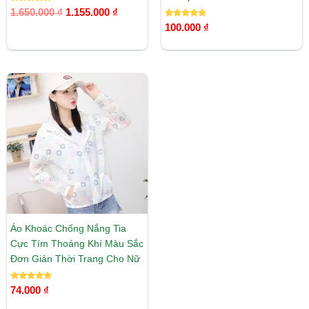
Được xếp
1.650.000
₫
1.155.000
₫
hạng
5.00
Được xếp
100.000
₫
5 sao
hạng
5.00
5 sao
Áo Khoác Chống Nắng Tia
Cực Tím Thoáng Khí Màu Sắc
Đơn Giản Thời Trang Cho Nữ
Được xếp
74.000
₫
hạng
5.00