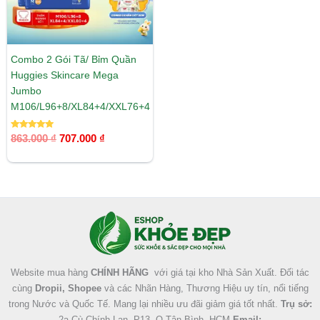
Combo 2 Gói Tã/ Bỉm Quần
Huggies Skincare Mega
Jumbo
M106/L96+8/XL84+4/XXL76+4
Được xếp
863.000
₫
707.000
₫
hạng
5.00
5 sao
Facebook
Instagram
Tumblr
X
Website mua hàng
CHÍNH HÃNG
với giá tại kho Nhà Sản Xuất. Đối tác
cùng
Dropii, Shopee
và các Nhãn Hàng, Thương Hiệu uy tín, nổi tiếng
trong Nước và Quốc Tế. Mang lại nhiều ưu đãi giảm giá tốt nhất.
Trụ sở:
2a Cù Chính Lan, P13, Q.Tân Bình, HCM
Email: