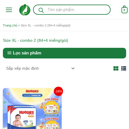
Nhảy
Tìm
kiếm
tới
0
sản
nội
phẩm
dung
Trang chủ
»
Size XL - combo 2 (84+4 miếng/gói)
Size XL - combo 2 (84+4 miếng/gói)
Lọc sản phẩm
Giá
Giá
-18%
gốc
hiện
là:
tại
863.000 ₫.
là:
707.000 ₫.