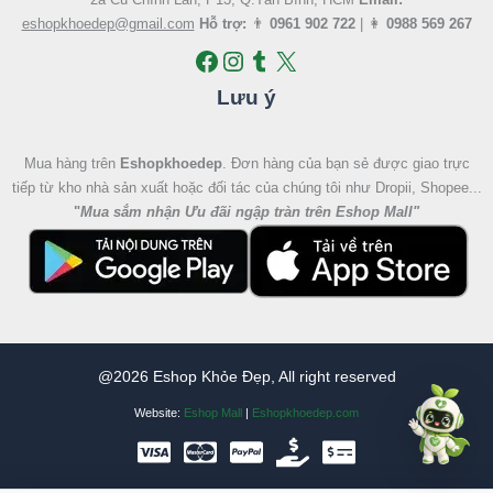
eshopkhoedep@gmail.com
Hỗ trợ:
👨
0961 902 722
| 👩
0988 569 267
Lưu ý
Mua hàng trên
Eshopkhoedep
. Đơn hàng của bạn sẻ được giao trực
tiếp từ kho nhà sản xuất hoặc đối tác của chúng tôi như Dropii, Shopee...
"
Mua sắm nhận Ưu đãi ngập tràn trên Eshop Mall
"
@2026 Eshop Khỏe Đẹp, All right reserved
Website:
Eshop Mall
|
Eshopkhoedep.com