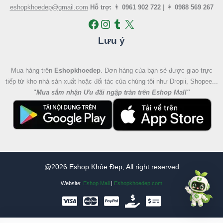
eshopkhoedep@gmail.com
Hỗ trợ:
👨
0961 902 722
| 👩
0988 569 267
Lưu ý
Mua hàng trên
Eshopkhoedep
. Đơn hàng của bạn sẻ được giao trực
tiếp từ kho nhà sản xuất hoặc đối tác của chúng tôi như Dropii, Shopee...
"
Mua sắm nhận Ưu đãi ngập tràn trên Eshop Mall
"
@2026 Eshop Khỏe Đẹp, All right reserved
Website:
Eshop Mall
|
Eshopkhoedep.com