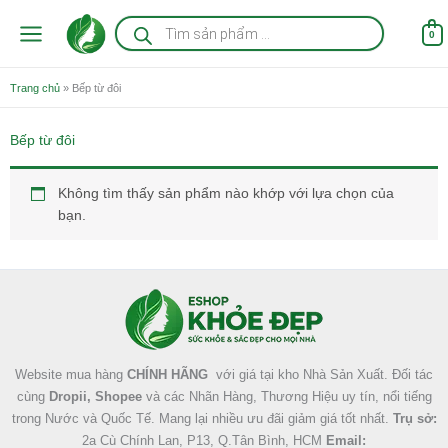
Nhảy
Tìm
kiếm
tới
0
sản
nội
phẩm
dung
Trang chủ
»
Bếp từ đôi
Bếp từ đôi
Không tìm thấy sản phẩm nào khớp với lựa chọn của
bạn.
Facebook
Instagram
Tumblr
X
Website mua hàng
CHÍNH HÃNG
với giá tại kho Nhà Sản Xuất. Đối tác
cùng
Dropii, Shopee
và các Nhãn Hàng, Thương Hiệu uy tín, nổi tiếng
trong Nước và Quốc Tế. Mang lại nhiều ưu đãi giảm giá tốt nhất.
Trụ sở:
2a Cù Chính Lan, P13, Q.Tân Bình, HCM
Email: