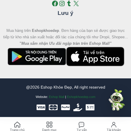
Lưu ý
Mua hàng trên
Eshopkhoedep
. Đơn hàng của bạn sẻ được giao trực
tiếp từ kho nhà sản xuất hoặc đối tác của chúng tôi như Dropii, Shopee...
"
Mua sắm nhận Ưu đãi ngập tràn trên Eshop Mall
"
@2026 Eshop Khỏe Đẹp, All right reserved
Website:
Eshop Mall
|
Eshopkhoedep.com
Trang chủ
Danh mục
Tư vấn
Tài khoản