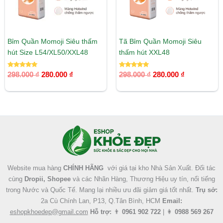
Bỉm Quần Momoji Siêu thấm
Tã Bỉm Quần Momoji Siêu
hút Size L54/XL50/XXL48
thấm hút XXL48
Được xếp
Được xếp
298.000
₫
280.000
₫
298.000
₫
280.000
₫
hạng
hạng
5.00
5.00
5 sao
5 sao
Facebook
Instagram
Tumblr
X
Website mua hàng
CHÍNH HÃNG
với giá tại kho Nhà Sản Xuất. Đối tác
cùng
Dropii, Shopee
và các Nhãn Hàng, Thương Hiệu uy tín, nổi tiếng
trong Nước và Quốc Tế. Mang lại nhiều ưu đãi giảm giá tốt nhất.
Trụ sở:
2a Cù Chính Lan, P13, Q.Tân Bình, HCM
Email:
eshopkhoedep@gmail.com
Hỗ trợ:
👨
0961 902 722
| 👩
0988 569 267