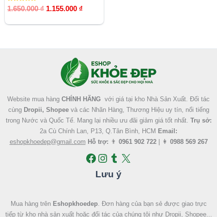
Được xếp
1.650.000
₫
1.155.000
₫
hạng
5.00
5 sao
Facebook
Instagram
Tumblr
X
Website mua hàng
CHÍNH HÃNG
với giá tại kho Nhà Sản Xuất. Đối tác
cùng
Dropii, Shopee
và các Nhãn Hàng, Thương Hiệu uy tín, nổi tiếng
trong Nước và Quốc Tế. Mang lại nhiều ưu đãi giảm giá tốt nhất.
Trụ sở:
2a Cù Chính Lan, P13, Q.Tân Bình, HCM
Email:
eshopkhoedep@gmail.com
Hỗ trợ:
👨
0961 902 722
| 👩
0988 569 267
Lưu ý
Mua hàng trên
Eshopkhoedep
. Đơn hàng của bạn sẻ được giao trực
tiếp từ kho nhà sản xuất hoặc đối tác của chúng tôi như Dropii, Shopee...