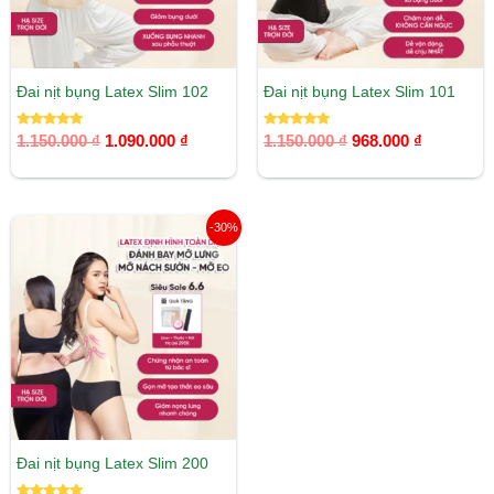
Đai nịt bụng Latex Slim 102
Đai nịt bụng Latex Slim 101
Được xếp
Được xếp
1.150.000
₫
1.090.000
₫
1.150.000
₫
968.000
₫
hạng
hạng
5.00
5.00
5 sao
5 sao
Giá
Giá
-30%
gốc
hiện
là:
tại
1.650.000 ₫.
là:
1.155.000 ₫.
Đai nịt bụng Latex Slim 200