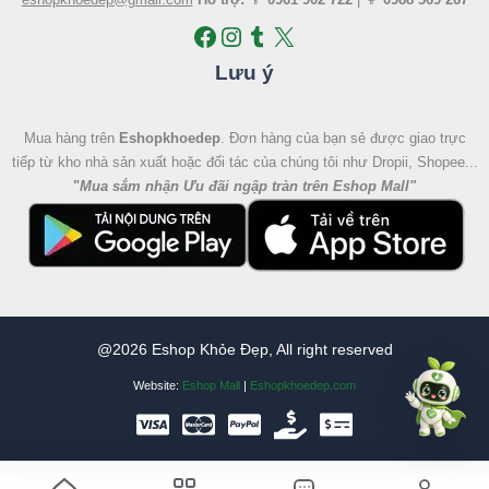
Lưu ý
Mua hàng trên
Eshopkhoedep
. Đơn hàng của bạn sẻ được giao trực
tiếp từ kho nhà sản xuất hoặc đối tác của chúng tôi như Dropii, Shopee...
"
Mua sắm nhận Ưu đãi ngập tràn trên Eshop Mall
"
@2026 Eshop Khỏe Đẹp, All right reserved
Website:
Eshop Mall
|
Eshopkhoedep.com