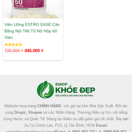
Viên Uống ESTRO EASE Cân
Bằng Nội Tiết Tố Nữ Hộp 60
Viên
Được xếp
720.000
₫
445.000
₫
hạng
5.00
5 sao
Facebook
Instagram
Tumblr
X
Website mua hàng
CHÍNH HÃNG
với giá tại kho Nhà Sản Xuất. Đối tác
cùng
Dropii, Shopee
và các Nhãn Hàng, Thương Hiệu uy tín, nổi tiếng
trong Nước và Quốc Tế. Mang lại nhiều ưu đãi giảm giá tốt nhất.
Trụ sở:
2a Cù Chính Lan, P13, Q.Tân Bình, HCM
Email:
eshopkhoedep@gmail.com
Hỗ trợ:
👨
0961 902 722
| 👩
0988 569 267