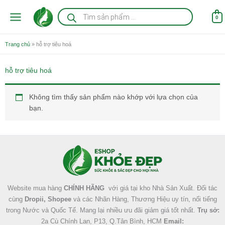
Nhảy
Tìm
kiếm
tới
0
sản
nội
phẩm
dung
Trang chủ
»
hỗ trợ tiêu hoá
hỗ trợ tiêu hoá
Không tìm thấy sản phẩm nào khớp với lựa chọn của
bạn.
Facebook
Instagram
Tumblr
X
Website mua hàng
CHÍNH HÃNG
với giá tại kho Nhà Sản Xuất. Đối tác
cùng
Dropii, Shopee
và các Nhãn Hàng, Thương Hiệu uy tín, nổi tiếng
trong Nước và Quốc Tế. Mang lại nhiều ưu đãi giảm giá tốt nhất.
Trụ sở:
2a Cù Chính Lan, P13, Q.Tân Bình, HCM
Email: