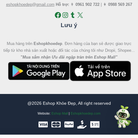
eshopkhoedep@gmail.com
Hỗ trợ:
👨
0961 902 722
| 👩
0988 569 267
Lưu ý
Mua hàng trên
Eshopkhoedep
. Đơn hàng của bạn sẻ được giao trực
tiếp từ kho nhà sản xuất hoặc đối tác của chúng tôi như Dropii, Shopee...
"
Mua sắm nhận Ưu đãi ngập tràn trên Eshop Mall
"
@2026 Eshop Khỏe Đẹp, All right reserved
Website:
Eshop Mall
|
Eshopkhoedep.com