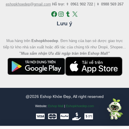
eshopkhoedep@gmail.com
Hỗ trợ:
👨
0961 902 722
| 👩
0988 569 267
Lưu ý
Mua hàng trên
Eshopkhoedep
. Đơn hàng của bạn sẻ được giao trực
tiếp từ kho nhà sản xuất hoặc đối tác của chúng tôi như Dropii, Shopee...
"
Mua sắm nhận Ưu đãi ngập tràn trên Eshop Mall
"
@2026 Eshop Khỏe Đẹp, All right reserved
Website:
Eshop Mall
|
Eshopkhoedep.com