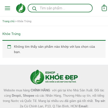
Nhảy
Tìm
kiếm
tới
0
sản
nội
phẩm
dung
Trang chủ
»
Khỏe Trứng
Khỏe Trứng
Không tìm thấy sản phẩm nào khớp với lựa chọn của
bạn.
Facebook
Instagram
Tumblr
X
Website mua hàng
CHÍNH HÃNG
với giá tại kho Nhà Sản Xuất. Đối tác
cùng
Dropii, Shopee
và các Nhãn Hàng, Thương Hiệu uy tín, nổi tiếng
trong Nước và Quốc Tế. Mang lại nhiều ưu đãi giảm giá tốt nhất.
Trụ sở:
2a Cù Chính Lan, P13, Q.Tân Bình, HCM
Email: