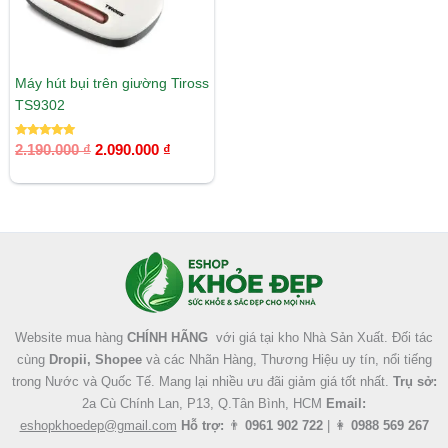
Máy hút bụi trên giường Tiross
TS9302
Được xếp
2.190.000
₫
2.090.000
₫
hạng
5.00
5 sao
Facebook
Instagram
Tumblr
X
Website mua hàng
CHÍNH HÃNG
với giá tại kho Nhà Sản Xuất. Đối tác
cùng
Dropii, Shopee
và các Nhãn Hàng, Thương Hiệu uy tín, nổi tiếng
trong Nước và Quốc Tế. Mang lại nhiều ưu đãi giảm giá tốt nhất.
Trụ sở:
2a Cù Chính Lan, P13, Q.Tân Bình, HCM
Email:
eshopkhoedep@gmail.com
Hỗ trợ:
👨
0961 902 722
| 👩
0988 569 267