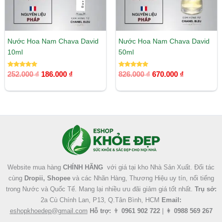
Nước Hoa Nam Chava David
Nước Hoa Nam Chava David
10ml
50ml
Được xếp
Được xếp
252.000
₫
186.000
₫
826.000
₫
670.000
₫
hạng
hạng
5.00
5.00
5 sao
5 sao
Facebook
Instagram
Tumblr
X
Website mua hàng
CHÍNH HÃNG
với giá tại kho Nhà Sản Xuất. Đối tác
cùng
Dropii, Shopee
và các Nhãn Hàng, Thương Hiệu uy tín, nổi tiếng
trong Nước và Quốc Tế. Mang lại nhiều ưu đãi giảm giá tốt nhất.
Trụ sở:
2a Cù Chính Lan, P13, Q.Tân Bình, HCM
Email:
eshopkhoedep@gmail.com
Hỗ trợ:
👨
0961 902 722
| 👩
0988 569 267