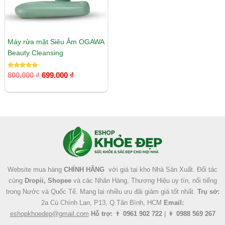
Máy rửa mặt Siêu Âm​ OGAWA
Beauty Cleansing
Được xếp
800.000
₫
699.000
₫
hạng
5.00
5 sao
Facebook
Instagram
Tumblr
X
Website mua hàng
CHÍNH HÃNG
với giá tại kho Nhà Sản Xuất. Đối tác
cùng
Dropii, Shopee
và các Nhãn Hàng, Thương Hiệu uy tín, nổi tiếng
trong Nước và Quốc Tế. Mang lại nhiều ưu đãi giảm giá tốt nhất.
Trụ sở:
2a Cù Chính Lan, P13, Q.Tân Bình, HCM
Email:
eshopkhoedep@gmail.com
Hỗ trợ:
👨
0961 902 722
| 👩
0988 569 267