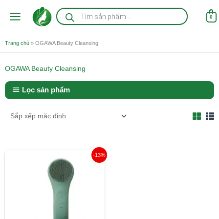
Nhảy
Tìm
kiếm
tới
0
sản
nội
phẩm
dung
Trang chủ
»
OGAWA Beauty Cleansing
OGAWA Beauty Cleansing
Lọc sản phẩm
Giá
Giá
-13%
gốc
hiện
là:
tại
800.000 ₫.
là:
699.000 ₫.