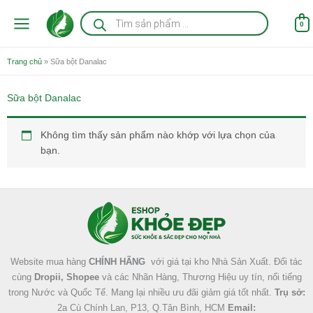
Nhảy
Tìm
kiếm
tới
0
sản
nội
phẩm
dung
Trang chủ
»
Sữa bột Danalac
Sữa bột Danalac
Không tìm thấy sản phẩm nào khớp với lựa chọn của
bạn.
Facebook
Instagram
Tumblr
X
Website mua hàng
CHÍNH HÃNG
với giá tại kho Nhà Sản Xuất. Đối tác
cùng
Dropii, Shopee
và các Nhãn Hàng, Thương Hiệu uy tín, nổi tiếng
trong Nước và Quốc Tế. Mang lại nhiều ưu đãi giảm giá tốt nhất.
Trụ sở:
2a Cù Chính Lan, P13, Q.Tân Bình, HCM
Email: