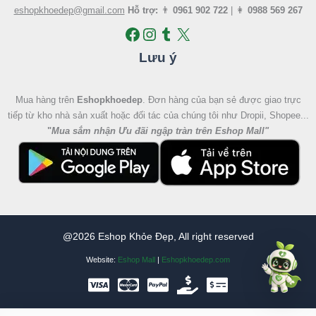
eshopkhoedep@gmail.com
Hỗ trợ:
👨
0961 902 722
| 👩
0988 569 267
Lưu ý
Mua hàng trên
Eshopkhoedep
. Đơn hàng của bạn sẻ được giao trực
tiếp từ kho nhà sản xuất hoặc đối tác của chúng tôi như Dropii, Shopee...
"
Mua sắm nhận Ưu đãi ngập tràn trên Eshop Mall
"
@2026 Eshop Khỏe Đẹp, All right reserved
Website:
Eshop Mall
|
Eshopkhoedep.com