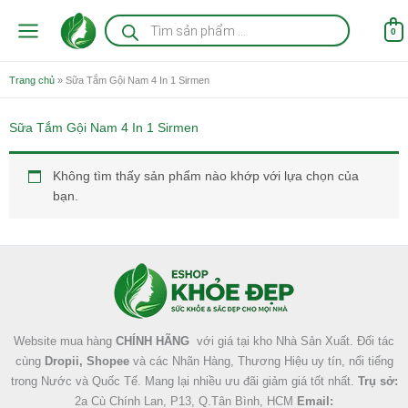
Nhảy
Tìm
kiếm
tới
0
sản
nội
phẩm
dung
Trang chủ
»
Sữa Tắm Gội Nam 4 In 1 Sirmen
Sữa Tắm Gội Nam 4 In 1 Sirmen
Không tìm thấy sản phẩm nào khớp với lựa chọn của
bạn.
Facebook
Instagram
Tumblr
X
Website mua hàng
CHÍNH HÃNG
với giá tại kho Nhà Sản Xuất. Đối tác
cùng
Dropii, Shopee
và các Nhãn Hàng, Thương Hiệu uy tín, nổi tiếng
trong Nước và Quốc Tế. Mang lại nhiều ưu đãi giảm giá tốt nhất.
Trụ sở:
2a Cù Chính Lan, P13, Q.Tân Bình, HCM
Email: