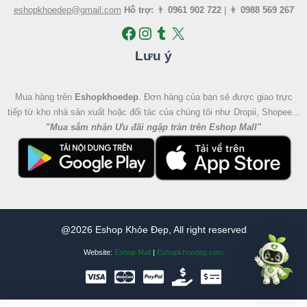
eshopkhoedep@gmail.com
Hỗ trợ:
👨
0961 902 722
| 👩
0988 569 267
Lưu ý
Mua hàng trên
Eshopkhoedep
. Đơn hàng của bạn sẻ được giao trực
tiếp từ kho nhà sản xuất hoặc đối tác của chúng tôi như Dropii, Shopee...
"
Mua sắm nhận Ưu đãi ngập tràn trên Eshop Mall
"
@2026 Eshop Khỏe Đẹp, All right reserved
Website:
Eshop Mall
|
Eshopkhoedep.com