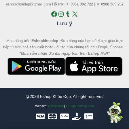
eshopkhoedep@gmail.com
Hỗ trợ:
👨
0961 902 722
| 👩
0988 569 267
Lưu ý
Mua hàng trên
Eshopkhoedep
. Đơn hàng của bạn sẻ được giao trực
tiếp từ kho nhà sản xuất hoặc đối tác của chúng tôi như Dropii, Shopee...
"
Mua sắm nhận Ưu đãi ngập tràn trên Eshop Mall
"
@2026 Eshop Khỏe Đẹp, All right reserved
Website:
Eshop Mall
|
Eshopkhoedep.com