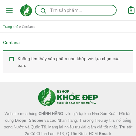
Nhảy
Tìm
kiếm
tới
0
sản
nội
phẩm
dung
Trang chủ
»
Coréana
Coréana
Không tìm thấy sản phẩm nào khớp với lựa chọn của
bạn.
Facebook
Instagram
Tumblr
X
Website mua hàng
CHÍNH HÃNG
với giá tại kho Nhà Sản Xuất. Đối tác
cùng
Dropii, Shopee
và các Nhãn Hàng, Thương Hiệu uy tín, nổi tiếng
trong Nước và Quốc Tế. Mang lại nhiều ưu đãi giảm giá tốt nhất.
Trụ sở:
2a Cù Chính Lan, P13, Q.Tân Bình, HCM
Email: