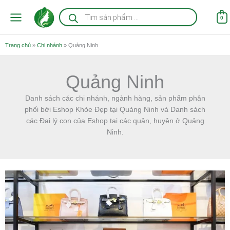
Nhảy
Tìm
kiếm
tới
0
sản
nội
phẩm
dung
Trang chủ
»
Chi nhánh
»
Quảng Ninh
Quảng Ninh
Danh sách các chi nhánh, ngành hàng, sản phẩm phân
phối bởi Eshop Khỏe Đẹp tại Quảng Ninh và Danh sách
các Đại lý con của Eshop tại các quận, huyện ở Quảng
Ninh.
Balo
–
Túi
Xách
ở
Quảng
Ninh
đẹp,
rẻ,