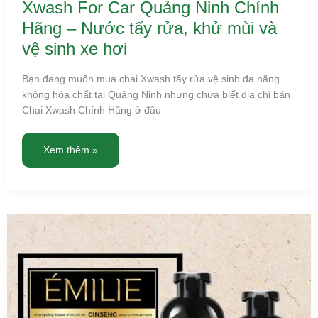
Xwash For Car Quảng Ninh Chính
Hãng – Nước tẩy rửa, khử mùi và
vệ sinh xe hơi
Bạn đang muốn mua chai Xwash tẩy rửa vệ sinh đa năng
không hóa chất tại Quảng Ninh nhưng chưa biết địa chỉ bán
Chai Xwash Chính Hãng ở đâu
Xem thêm »
Dầu
gội
phủ
bạc
tại
Quảng
Ninh
hàng
Chính
Hãng,
ship