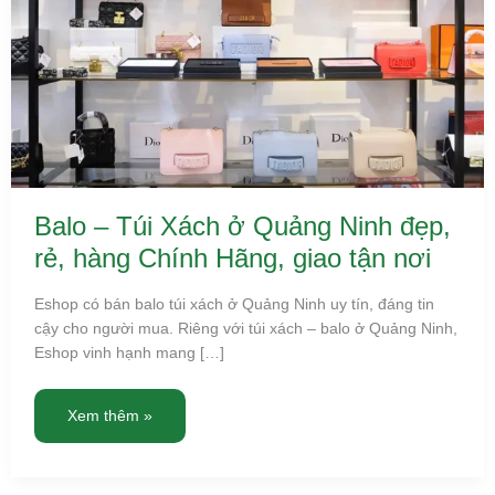
hàng
Chính
Hãng,
giao
tận
nơi
Balo – Túi Xách ở Quảng Ninh đẹp,
rẻ, hàng Chính Hãng, giao tận nơi
Eshop có bán balo túi xách ở Quảng Ninh uy tín, đáng tin
cậy cho người mua. Riêng với túi xách – balo ở Quảng Ninh,
Eshop vinh hạnh mang […]
Xem thêm »