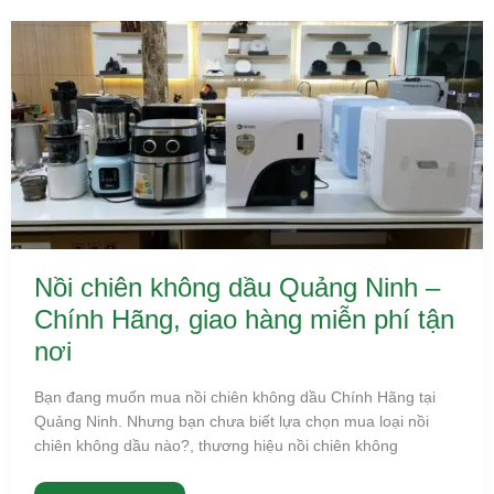
Nồi
chiên
không
dầu
Quảng
Ninh
–
Chính
Hãng,
giao
hàng
miễn
phí
tận
nơi
Nồi chiên không dầu Quảng Ninh –
Chính Hãng, giao hàng miễn phí tận
nơi
Bạn đang muốn mua nồi chiên không dầu Chính Hãng tại
Quảng Ninh. Nhưng bạn chưa biết lựa chọn mua loại nồi
chiên không dầu nào?, thương hiệu nồi chiên không