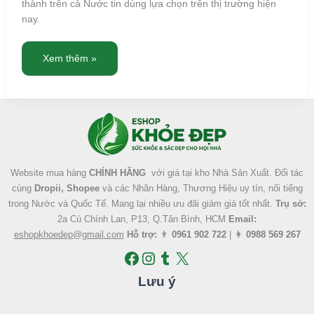
thành trên cả Nước tin dùng lựa chọn trên thị trường hiện
nay.
Xem thêm »
Facebook
Instagram
Tumblr
X
Website mua hàng
CHÍNH HÃNG
với giá tại kho Nhà Sản Xuất. Đối tác
cùng
Dropii, Shopee
và các Nhãn Hàng, Thương Hiệu uy tín, nổi tiếng
trong Nước và Quốc Tế. Mang lại nhiều ưu đãi giảm giá tốt nhất.
Trụ sở:
2a Cù Chính Lan, P13, Q.Tân Bình, HCM
Email:
eshopkhoedep@gmail.com
Hỗ trợ:
👨
0961 902 722
| 👩
0988 569 267
Lưu ý