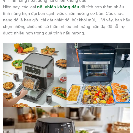
4. Tính năng hoạt động nồi chiên không dầu
Hiện nay, các loại
nồi chiên không dầu
đã tích hợp thêm nhiều
tính năng hiện đại bên cạnh việc chiên nướng cơ bản. Các chức
năng đó là hẹn giờ, cài đặt nhiệt độ, hút khói mùi,… Vì vậy, bạn hãy
chọn những chiếc nối có thêm nhiều tính năng hiện đại để hỗ trợ
được nhiều hơn trong quá trình nấu nướng.