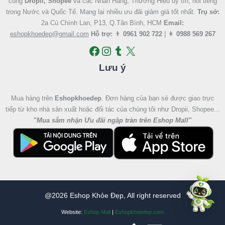
cùng
Dropii, Shopee
và các Nhãn Hàng, Thương Hiệu uy tín, nổi tiếng
trong Nước và Quốc Tế. Mang lại nhiều ưu đãi giảm giá tốt nhất.
Trụ sở:
2a Cù Chính Lan, P13, Q.Tân Bình, HCM
Email:
eshopkhoedep@gmail.com
Hỗ trợ:
👨
0961 902 722
| 👩
0988 569 267
Lưu ý
Mua hàng trên
Eshopkhoedep
. Đơn hàng của bạn sẻ được giao trực
tiếp từ kho nhà sản xuất hoặc đối tác của chúng tôi như Dropii, Shopee...
"
Mua sắm nhận Ưu đãi ngập tràn trên Eshop Mall
"
@2026 Eshop Khỏe Đẹp, All right reserved
Website:
Eshop Mall
|
Eshopkhoedep.com