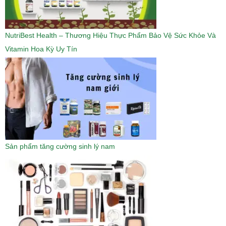
0
4
₫
.
.
₫
0
NutriBest Health – Thương Hiệu Thực Phẩm Bảo Vệ Sức Khỏe Và
.
0
0
Vitamin Hoa Kỳ Uy Tín
₫
.
Sản phẩm tăng cường sinh lý nam