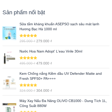
Sản phẩm nổi bật
G
G
Sữa tắm kháng khuẩn ASEPSO sạch sâu mát lạnh
i
i
Hương Bạc Hà 1000 ml
á
á
g
h
Được xếp
295.000
₫
279.000
₫
ố
i
hạng
5.00
5
c
ệ
sao
G
G
Nước Hoa Nam Adopt' L'eau Virile 30ml
l
n
i
i
à
t
á
á
:
ạ
Được xếp
495.000
₫
479.000
₫
g
h
hạng
5.00
5
2
i
ố
i
sao
G
G
9
l
Kem Chống nắng Kiềm dầu UV Defender Matte and
c
ệ
i
i
5
à
Fresh SPF50+ PA++++
l
n
á
á
.
:
à
t
g
h
0
2
:
ạ
Được xếp
324.000
₫
304.000
₫
ố
i
0
7
hạng
5.00
5
4
i
c
ệ
0
9
sao
G
G
9
l
Máy Xay Nấu Đa Năng OLIVO CB1000 - Dung Tích 1L,
l
n
.
i
i
5
à
Công Suất 880W
à
t
₫
0
á
á
.
:
:
ạ
.
0