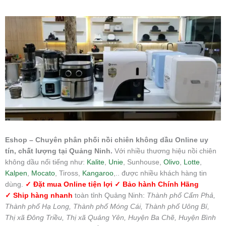
Eshop – Chuyên phân phối nồi chiên không dầu Online uy
tín, chất lượng tại Quảng Ninh.
Với nhiều thương hiệu nồi chiên
không dầu nổi tiếng như:
Kalite
,
Unie
, Sunhouse,
Olivo
,
Lotte
,
Kalpen
,
Mocato
, Tiross,
Kangaroo
,.. được nhiều khách hàng tin
dùng.
✓ Đặt mua Online tiện lợi ✓ Bảo hành Chính Hãng
✓ Ship hàng nhanh
toàn tỉnh Quảng Ninh:
Thành phố Cẩm Phả,
Thành phố Hạ Long, Thành phố Móng Cái, Thành phố Uông Bí,
Thị xã Đông Triều, Thị xã Quảng Yên, Huyện Ba Chẽ, Huyện Bình