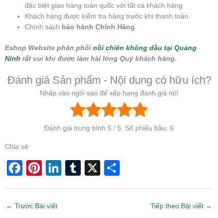
đặc biệt giao hàng toàn quốc với tất cả khách hàng
Khách hàng được kiểm tra hàng trước khi thanh toán
Chính sách
bảo hành Chính Hãng
.
Eshop Website phân phối
nồi chiên không dầu tại Quảng
Ninh
rất vui khi được làm hài lòng Quý khách hàng.
Đánh giá Sản phẩm - Nội dung có hữu ích?
Nhấp vào ngôi sao để xếp hạng đánh giá nó!
Đánh giá trung bình
5
/ 5. Số phiếu bầu:
6
Chia sẻ:
F
Pi
Li
T
X
S
a
nt
n
u
h
c
er
k
m
ar
←
Trước Bài viết
Tiếp theo Bài viết
→
e
e
e
bl
e