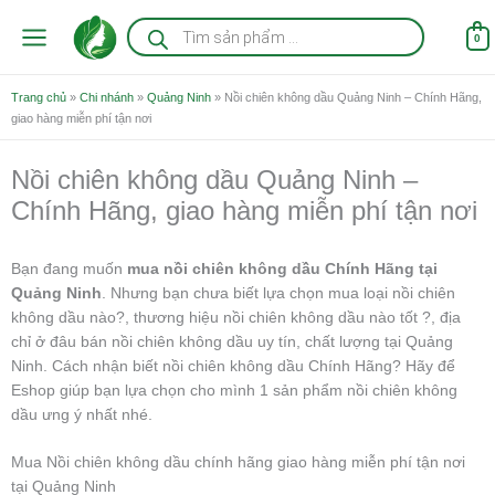
Nhảy
Tìm
kiếm
tới
0
sản
nội
phẩm
dung
Trang chủ
»
Chi nhánh
»
Quảng Ninh
»
Nồi chiên không dầu Quảng Ninh – Chính Hãng,
giao hàng miễn phí tận nơi
Nồi chiên không dầu Quảng Ninh –
Chính Hãng, giao hàng miễn phí tận nơi
Bạn đang muốn
mua nồi chiên không dầu Chính Hãng tại
Quảng Ninh
. Nhưng bạn chưa biết lựa chọn mua loại nồi chiên
không dầu nào?, thương hiệu nồi chiên không dầu nào tốt ?, địa
chỉ ở đâu bán nồi chiên không dầu uy tín, chất lượng tại Quảng
Ninh. Cách nhận biết nồi chiên không dầu Chính Hãng? Hãy để
Eshop giúp bạn lựa chọn cho mình 1 sản phẩm nồi chiên không
dầu ưng ý nhất nhé.
Mua Nồi chiên không dầu chính hãng giao hàng miễn phí tận nơi
tại Quảng Ninh