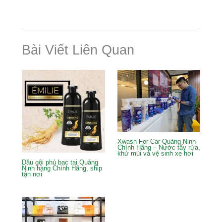
b
st
dI
r
o
n
o
Bài Viết Liên Quan
k
Xwash For Car Quảng Ninh
Chính Hãng – Nước tẩy rửa,
khử mùi và vệ sinh xe hơi
Dầu gội phủ bạc tại Quảng
Ninh hàng Chính Hãng, ship
tận nơi