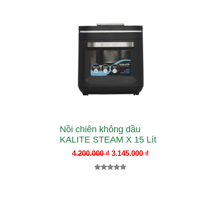
Giá
Giá
gốc
hiện
là:
tại
4.200.000 ₫.
là:
3.145.000 ₫.
Nồi chiên không dầu
KALITE STEAM X 15 Lít
4.200.000
₫
3.145.000
₫
5.00
3
trên 5
dựa trên
đánh giá