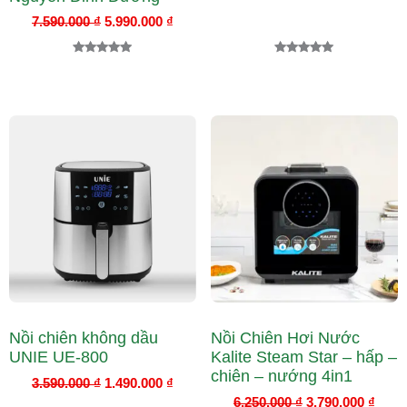
7.590.000
₫
5.990.000
₫
5.00
1
trên 5
5.00
1
trên 5
dựa trên
dựa trên
đánh giá
đánh giá
Giá
Giá
Giá
Giá
gốc
hiện
gốc
hiện
là:
tại
là:
tại
3.590.000 ₫.
là:
6.250.000 ₫.
là:
1.490.000 ₫.
3.790
Nồi chiên không dầu
Nồi Chiên Hơi Nước
UNIE UE-800
Kalite Steam Star – hấp –
chiên – nướng 4in1
3.590.000
₫
1.490.000
₫
6.250.000
₫
3.790.000
₫