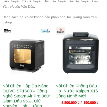
Liêu, Huyện Cô Tô, Huyện Đầm Hà, Huyện Hải Hà, Huyện Tiên
Yên, Huyện Vân Đồn.
Danh sách nồi chiên không dầu phân phối tại Quảng Ninh trên
Eshop
Giá
Giá
Giá
Giá
gốc
hiện
gốc
hiện
là:
tại
là:
tại
7.590.000 ₫.
là:
5.800.000 ₫.
là:
5.990.000 ₫.
4.190
Nồi Chiên Hấp Đa Năng
Nồi Chiên Không Dầu
OLIVO SF1600 – Công
Hơi Nước Kalpen X15
Nghệ Steam Air Pro 360°
Công Nghệ Mới
Giảm Dầu 95%, Giữ
5.800.000
₫
4.190.000
₫
Nguyên Dinh Dưỡng