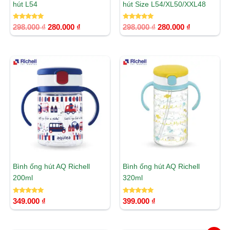
hút L54
hút Size L54/XL50/XXL48
Được xếp
Được xếp
298.000
₫
280.000
₫
298.000
₫
280.000
₫
hạng
hạng
5.00
5.00
5 sao
5 sao
Bình ống hút AQ Richell
Bình ống hút AQ Richell
200ml
320ml
Được xếp
Được xếp
349.000
₫
399.000
₫
hạng
hạng
5.00
5.00
5 sao
5 sao