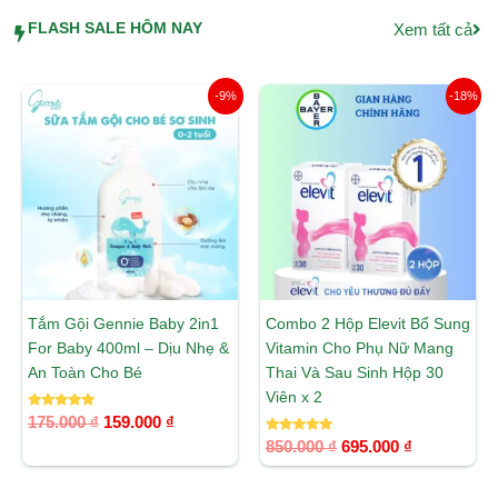
FLASH SALE HÔM NAY
Xem tất cả
Giá
Giá
Giá
Giá
-9%
-18%
gốc
hiện
gốc
hiện
là:
tại
là:
tại
175.000 ₫.
là:
850.000 ₫.
là:
159.000 ₫.
695.000 ₫.
Tắm Gội Gennie Baby 2in1
Combo 2 Hộp Elevit Bổ Sung
For Baby 400ml – Dịu Nhẹ &
Vitamin Cho Phụ Nữ Mang
An Toàn Cho Bé
Thai Và Sau Sinh Hộp 30
Viên x 2
Được xếp
175.000
₫
159.000
₫
hạng
5.00
Được xếp
850.000
₫
695.000
₫
5 sao
hạng
5.00
5 sao