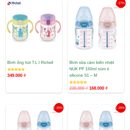
Giá
Giá
-27%
gốc
hiện
là:
tại
230.000 ₫.
là:
168.000 ₫.
Bình ống hút T.L.I Richell
Bình sữa cảm biến nhiệt
NUK PP 150ml núm ti
Được xếp
silicone S1 – M
349.000
₫
hạng
5.00
5 sao
Được xếp
230.000
₫
168.000
₫
hạng
5.00
5 sao
Giá
Giá
Giá
Giá
-26%
-26%
gốc
hiện
gốc
hiện
là:
tại
là:
tại
360.000 ₫.
là:
360.000 ₫.
là:
265.000 ₫.
265.000 ₫.