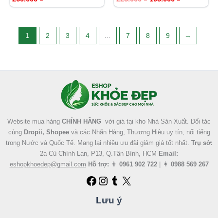
hạng
hạng
5.00
5.00
5 sao
5 sao
1
2
3
4
…
7
8
9
→
Facebook
Instagram
Tumblr
X
Website mua hàng
CHÍNH HÃNG
với giá tại kho Nhà Sản Xuất. Đối tác
cùng
Dropii, Shopee
và các Nhãn Hàng, Thương Hiệu uy tín, nổi tiếng
trong Nước và Quốc Tế. Mang lại nhiều ưu đãi giảm giá tốt nhất.
Trụ sở:
2a Cù Chính Lan, P13, Q.Tân Bình, HCM
Email:
eshopkhoedep@gmail.com
Hỗ trợ:
👨
0961 902 722
| 👩
0988 569 267
Lưu ý