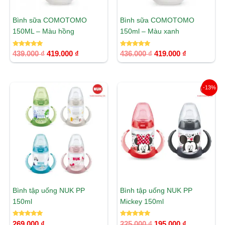
Bình sữa COMOTOMO
Bình sữa COMOTOMO
150ML – Màu hồng
150ml – Màu xanh
Được xếp
Được xếp
439.000
₫
419.000
₫
436.000
₫
419.000
₫
hạng
hạng
5.00
5.00
5 sao
5 sao
Giá
Giá
-13%
gốc
hiện
là:
tại
225.000 ₫.
là:
195.000 ₫.
Bình tập uống NUK PP
Bình tập uống NUK PP
150ml
Mickey 150ml
Được xếp
Được xếp
269.000
₫
225.000
₫
195.000
₫