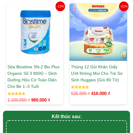
Giá
Giá
Giá
Giá
-13%
-21%
gốc
hiện
gốc
hiện
là:
tại
là:
tại
1.100.000 ₫.
là:
525.000 ₫.
là:
960.000 ₫.
416.000 ₫.
Sữa Biostime SN-2 Bio Plus
Thùng 12 Gói Khăn Giấy
Organic Số 3 800G – Dinh
Ướt Không Mùi Cho Trẻ Sơ
Dưỡng Hữu Cơ Toàn Diện
Sinh Huggies (Gói 80 Tờ)
Cho Bé 1–3 Tuổi
Được xếp
525.000
₫
416.000
₫
hạng
Được xếp
5.00
1.100.000
₫
960.000
₫
hạng
5 sao
5.00
5 sao
Kết thúc sau: