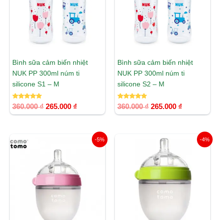
Bình sữa cảm biến nhiệt
Bình sữa cảm biến nhiệt
NUK PP 300ml núm ti
NUK PP 300ml núm ti
silicone S1 – M
silicone S2 – M
Được xếp
Được xếp
360.000
₫
265.000
₫
360.000
₫
265.000
₫
hạng
hạng
5.00
5.00
5 sao
5 sao
Giá
Giá
Giá
Giá
-5%
-4%
gốc
hiện
gốc
hiện
là:
tại
là:
tại
439.000 ₫.
là:
436.000 ₫.
là:
419.000 ₫.
419.000 ₫.