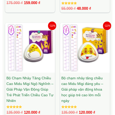
Được xếp
175.000
₫
159.000
₫
hạng
5.00
Được xếp
55.000
₫
48.000
₫
5 sao
hạng
5.00
5 sao
Giá
Giá
Giá
Giá
-11%
-11%
gốc
hiện
gốc
hiện
là:
tại
là:
tại
135.000 ₫.
là:
135.000 ₫.
là:
120.000 ₫.
120.000 ₫.
Bộ Chạm Nhảy Tăng Chiều
Bộ chạm nhảy tăng chiều
Cao Midu Migi Ngộ Nghĩnh –
cao Midu Migi đáng yêu –
Giải Pháp Vận Động Giúp
Giải pháp vận động khoa
Trẻ Phát Triển Chiều Cao Tự
học giúp trẻ cao lớn mỗi
Nhiên
ngày
Được xếp
Được xếp
135.000
₫
120.000
₫
135.000
₫
120.000
₫
hạng
hạng