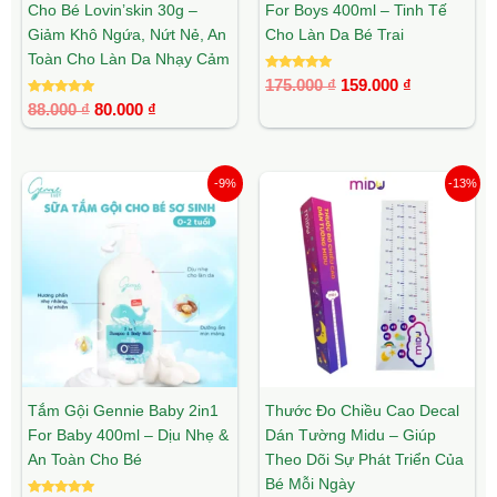
Cho Bé Lovin’skin 30g –
For Boys 400ml – Tinh Tế
Giảm Khô Ngứa, Nứt Nẻ, An
Cho Làn Da Bé Trai
Toàn Cho Làn Da Nhạy Cảm
Được xếp
175.000
₫
159.000
₫
hạng
Được xếp
5.00
88.000
₫
80.000
₫
hạng
5 sao
5.00
5 sao
Giá
Giá
Giá
Giá
-9%
-13%
gốc
hiện
gốc
hiện
là:
tại
là:
tại
175.000 ₫.
là:
55.000 ₫.
là:
159.000 ₫.
48.000 ₫.
Tắm Gội Gennie Baby 2in1
Thước Đo Chiều Cao Decal
For Baby 400ml – Dịu Nhẹ &
Dán Tường Midu – Giúp
An Toàn Cho Bé
Theo Dõi Sự Phát Triển Của
Bé Mỗi Ngày