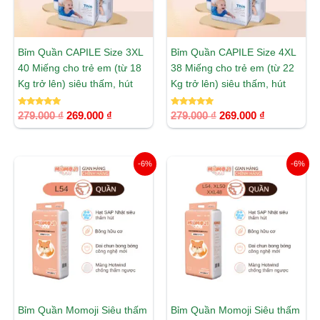
Bỉm Quần CAPILE Size 3XL
Bỉm Quần CAPILE Size 4XL
40 Miếng cho trẻ em (từ 18
38 Miếng cho trẻ em (từ 22
Kg trở lên) siêu thấm, hút
Kg trở lên) siêu thấm, hút
Được xếp
Được xếp
279.000
₫
269.000
₫
279.000
₫
269.000
₫
hạng
hạng
5.00
5.00
5 sao
5 sao
Giá
Giá
Giá
Giá
-6%
-6%
gốc
hiện
gốc
hiện
là:
tại
là:
tại
298.000 ₫.
là:
298.000 ₫.
là:
280.000 ₫.
280.000 ₫.
Bỉm Quần Momoji Siêu thấm
Bỉm Quần Momoji Siêu thấm