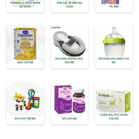
VITAMINS & THỰC PHẨM
TẮM GỘI, VỆ SINH AN
BỔ SUNG
TOÀN
TÃ, BỈM
ĐỒ DÙNG PHÒNG NGỦ
ĐỒ DÙNG ĂN UỐNG CHO
SỮA CHO BÉ
CHO BÉ
BÉ
CHĂM SÓC SỨC KHỎE
ĐỒ CHƠI TRẺ EM
ĐỒ CHO MẸ
CHO BÉ