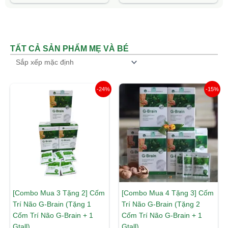
5.00
5.00
5 sao
5 sao
TẤT CẢ SẢN PHẨM MẸ VÀ BÉ
Giá
Giá
Giá
Giá
-24%
-15%
gốc
hiện
gốc
hiện
là:
tại
là:
tại
2.290.000 ₫.
là:
2.750.000 ₫.
là:
1.750.000 ₫.
2.350.00
[Combo Mua 3 Tặng 2] Cốm
[Combo Mua 4 Tặng 3] Cốm
Trí Não G-Brain (Tặng 1
Trí Não G-Brain (Tặng 2
Cốm Trí Não G-Brain + 1
Cốm Trí Não G-Brain + 1
Gtall)
Gtall)