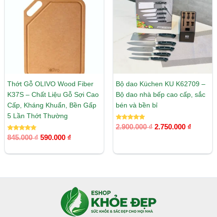
845.000 ₫.
là:
2.900.000 ₫.
là:
590.000 ₫.
2.750.00
Thớt Gỗ OLIVO Wood Fiber
Bộ dao Küchen KU K62709 –
K37S – Chất Liệu Gỗ Sợi Cao
Bộ dao nhà bếp cao cấp, sắc
Cấp, Kháng Khuẩn, Bền Gấp
bén và bền bỉ
5 Lần Thớt Thường
Được xếp
2.900.000
₫
2.750.000
₫
hạng
Được xếp
5.00
845.000
₫
590.000
₫
hạng
5 sao
5.00
5 sao
Facebook
Instagram
Tumblr
X