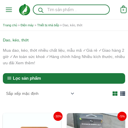
Nhảy
Tìm
kiếm
tới
0
sản
nội
phẩm
dung
Trang chủ
»
Điện máy
»
Thiết bị nhà bếp
»
Dao, kéo, thớt
Dao, kéo, thớt
Mua dao, kéo, thớt nhiều chất liệu, mẫu mã ✓Giá rẻ ✓Giao hàng 2
giờ ✓An toàn sức khoẻ ✓Hàng chính hãng Nhiều kích thước, nhiều
ưu đãi Xem thêm!
Lọc sản phẩm
Giá
Giá
Giá
Giá
-30%
-5%
gốc
hiện
gốc
hiện
là:
tại
là:
tại