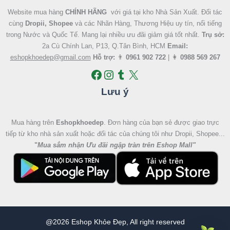
Website mua hàng
CHÍNH HÃNG
với giá tại kho Nhà Sản Xuất. Đối tác
cùng
Dropii, Shopee
và các Nhãn Hàng, Thương Hiệu uy tín, nổi tiếng
trong Nước và Quốc Tế. Mang lại nhiều ưu đãi giảm giá tốt nhất.
Trụ sở:
2a Cù Chính Lan, P13, Q.Tân Bình, HCM
Email:
eshopkhoedep@gmail.com
Hỗ trợ:
👨
0961 902 722
| 👩
0988 569 267
Lưu ý
Mua hàng trên
Eshopkhoedep
. Đơn hàng của bạn sẻ được giao trực
tiếp từ kho nhà sản xuất hoặc đối tác của chúng tôi như Dropii, Shopee...
"
Mua sắm nhận Ưu đãi ngập tràn trên Eshop Mall
"
@2026 Eshop Khỏe Đẹp, All right reserved