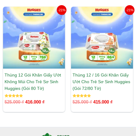
Giá
Giá
Giá
Giá
-21%
-21%
gốc
hiện
gốc
hiện
là:
tại
là:
tại
525.000 ₫.
là:
525.000 ₫.
là:
416.000 ₫.
415.000 ₫.
Thùng 12 Gói Khăn Giấy Ướt
Thùng 12 / 16 Gói Khăn Giấy
Không Mùi Cho Trẻ Sơ Sinh
Ướt Cho Trẻ Sơ Sinh Huggies
Huggies (Gói 80 Tờ)
(Gói 72/80 Tờ)
Được xếp
Được xếp
525.000
₫
416.000
₫
525.000
₫
415.000
₫
hạng
hạng
5.00
5.00
5 sao
5 sao
Facebook
Instagram
Tumblr
X