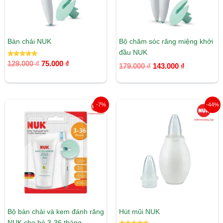
Bàn chải NUK
Bộ chăm sóc răng miệng khởi
đầu NUK
Được xếp
129.000
₫
75.000
₫
179.000
₫
143.000
₫
hạng
5.00
5 sao
Giá
Giá
Giá
Giá
-7%
-44%
gốc
hiện
gốc
hiện
là:
tại
là:
tại
269.000 ₫.
là:
139.000 ₫.
là:
249.000 ₫.
78.000 ₫.
Bộ bàn chải và kem đánh răng
Hút mũi NUK
NUK cho bé 3-36 tháng