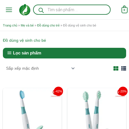
Nhảy
Tìm
kiếm
tới
0
sản
nội
phẩm
dung
Trang chủ
»
Mẹ và bé
»
Đồ dùng cho trẻ
»
Đồ dùng vệ sinh cho bé
Đồ dùng vệ sinh cho bé
Lọc sản phẩm
Giá
Giá
Giá
Giá
-42%
-20%
gốc
hiện
gốc
hiện
là:
tại
là:
tại
129.000 ₫.
là:
179.000 ₫.
là:
75.000 ₫.
143.000 ₫.