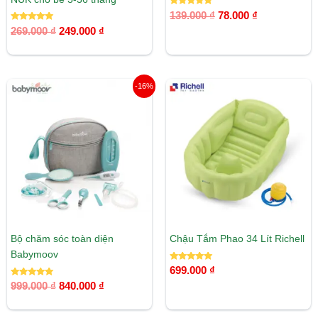
Được xếp
139.000
₫
78.000
₫
hạng
Được xếp
5.00
269.000
₫
249.000
₫
hạng
5 sao
5.00
5 sao
Giá
Giá
-16%
gốc
hiện
là:
tại
999.000 ₫.
là:
840.000 ₫.
Bộ chăm sóc toàn diện
Chậu Tắm Phao 34 Lít Richell
Babymoov
Được xếp
699.000
₫
hạng
Được xếp
5.00
999.000
₫
840.000
₫
hạng
5 sao
5.00
5 sao