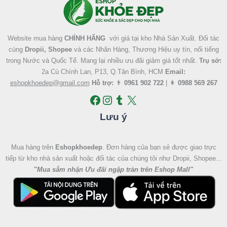
Website mua hàng
CHÍNH HÃNG
với giá tại kho Nhà Sản Xuất. Đối tác
cùng
Dropii, Shopee
và các Nhãn Hàng, Thương Hiệu uy tín, nổi tiếng
trong Nước và Quốc Tế. Mang lại nhiều ưu đãi giảm giá tốt nhất.
Trụ sở:
2a Cù Chính Lan, P13, Q.Tân Bình, HCM
Email:
eshopkhoedep@gmail.com
Hỗ trợ:
👨
0961 902 722
| 👩
0988 569 267
Lưu ý
Mua hàng trên
Eshopkhoedep
. Đơn hàng của bạn sẻ được giao trực
tiếp từ kho nhà sản xuất hoặc đối tác của chúng tôi như Dropii, Shopee...
"
Mua sắm nhận Ưu đãi ngập tràn trên Eshop Mall
"