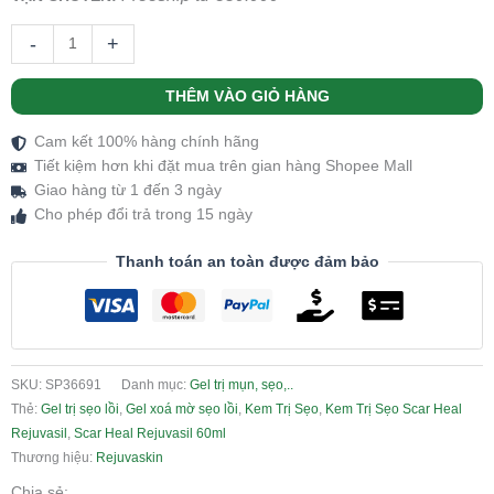
-
+
THÊM VÀO GIỎ HÀNG
Cam kết 100% hàng chính hãng
Tiết kiệm hơn khi đặt mua trên gian hàng Shopee Mall
Giao hàng từ 1 đến 3 ngày
Cho phép đổi trả trong 15 ngày
Thanh toán an toàn được đảm bảo
SKU:
SP36691
Danh mục:
Gel trị mụn, sẹo,..
Thẻ:
Gel trị sẹo lồi
,
Gel xoá mờ sẹo lồi
,
Kem Trị Sẹo
,
Kem Trị Sẹo Scar Heal
Rejuvasil
,
Scar Heal Rejuvasil 60ml
Thương hiệu:
Rejuvaskin
Chia sẻ: