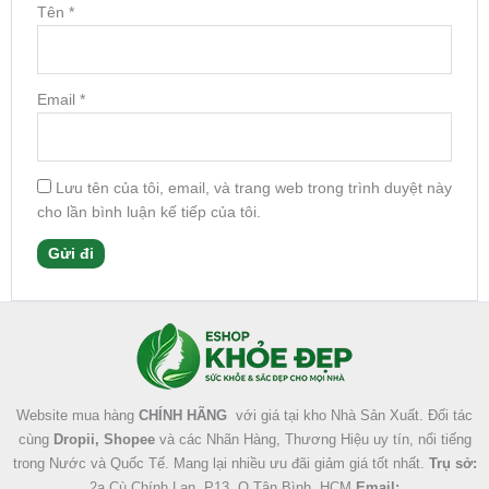
Tên
*
Email
*
Lưu tên của tôi, email, và trang web trong trình duyệt này
cho lần bình luận kế tiếp của tôi.
Facebook
Instagram
Tumblr
X
Website mua hàng
CHÍNH HÃNG
với giá tại kho Nhà Sản Xuất. Đối tác
cùng
Dropii, Shopee
và các Nhãn Hàng, Thương Hiệu uy tín, nổi tiếng
trong Nước và Quốc Tế. Mang lại nhiều ưu đãi giảm giá tốt nhất.
Trụ sở:
2a Cù Chính Lan, P13, Q.Tân Bình, HCM
Email: