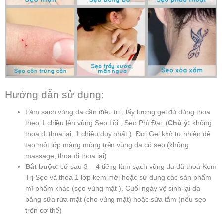
Hướng dẫn sử dụng:
Làm sạch vùng da cần điều trị , lấy lượng gel đủ dùng thoa
theo 1 chiều lên vùng Sẹo Lồi , Sẹo Phì Đại. (
Chú ý:
không
thoa đi thoa lại, 1 chiều duy nhất ). Đợi Gel khô tự nhiên để
tạo một lớp màng mỏng trên vùng da có sẹo (không
massage, thoa đi thoa lại)
Bắt buộc:
cứ sau 3 – 4 tiếng làm sạch vùng da đã thoa Kem
Trị Sẹo và thoa 1 lớp kem mới hoặc sử dụng các sản phẩm
mĩ phẩm khác (sẹo vùng mặt ). Cuối ngày vệ sinh lại da
bằng sữa rửa mặt (cho vùng mặt) hoặc sữa tắm (nếu sẹo
trên cơ thể)