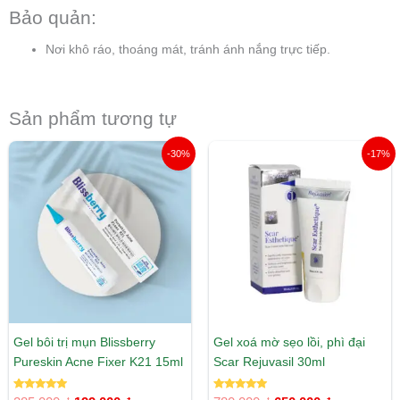
Bảo quản:
Nơi khô ráo, thoáng mát, tránh ánh nắng trực tiếp.
Sản phẩm tương tự
Giá
Giá
Giá
Giá
-30%
-17%
gốc
hiện
gốc
hiện
là:
tại
là:
tại
285.000 ₫.
là:
780.000 ₫.
là:
199.000 ₫.
650.000 ₫.
Gel bôi trị mụn Blissberry
Gel xoá mờ sẹo lồi, phì đại
Pureskin Acne Fixer K21 15ml
Scar Rejuvasil 30ml
Được xếp
Được xếp