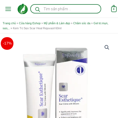
Nhảy
Tìm
kiếm
tới
0
sản
nội
phẩm
dung
Trang chủ
»
Cửa hàng Eshop
»
Mỹ phẩm & Làm đẹp
»
Chăm sóc da
»
Gel trị mụn,
sẹo,..
»
Kem Trị Sẹo Scar Heal Rejuvasil 60ml
Giá
Giá
Kem
-17%
gốc
hiện
Trị
là:
tại
Sẹo
1.450.000 ₫.
là:
Scar
1.200.000 ₫.
Heal
Rejuvasil
60ml
số
lượng