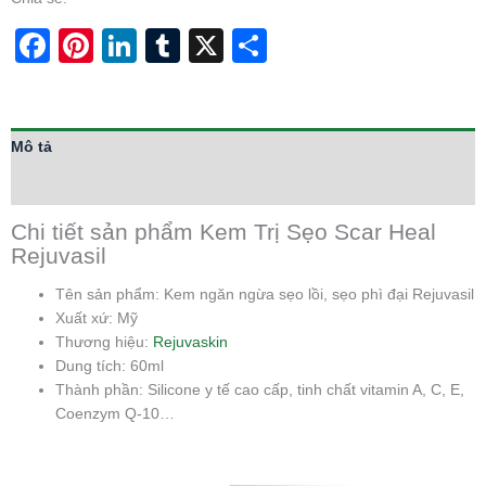
Facebook
Pinterest
LinkedIn
Tumblr
X
Share
Mô tả
Thông tin bổ sung
Chi tiết sản phẩm Kem Trị Sẹo Scar Heal
Rejuvasil
Tên sản phẩm: Kem ngăn ngừa sẹo lồi, sẹo phì đại Rejuvasil
Xuất xứ: Mỹ
Thương hiệu:
Rejuvaskin
Dung tích: 60ml
Thành phần: Silicone y tế cao cấp, tinh chất vitamin A, C, E,
Coenzym Q-10…