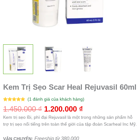
Kem Trị Sẹo Scar Heal Rejuvasil 60ml
(
1
đánh giá của khách hàng)
5.00
1
trên 5
1.450.000
₫
1.200.000
₫
dựa trên
đánh giá
Kem trị sẹo lồi, phì đại Rejuvasil là một trong những sản phẩm hỗ
trợ trị sẹo nổi tiếng trên toàn thế giới của tập đoàn Scarheal Inc Mỹ.
Freeship từ 380.000
VẬN CHUYỂN: