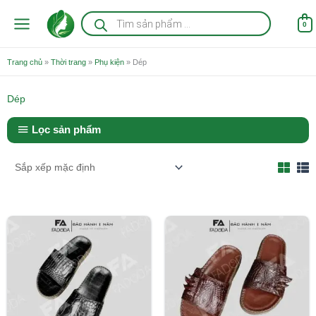
Nhảy
Tìm
kiếm
tới
0
sản
nội
phẩm
dung
Trang chủ
»
Thời trang
»
Phụ kiện
»
Dép
Dép
Lọc sản phẩm