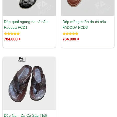
Dép quai ngang da cá sấu
Dép móng chân da cá sấu
Fadoda FCD1
FADODA FCD3
Được xếp
Được xếp
784.000
₫
784.000
₫
hạng
hạng
5.00
5.00
5 sao
5 sao
Dép Nam Da Cá Sấu Thật