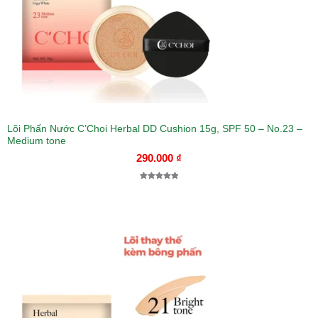
Lõi Phấn Nước C’Choi Herbal DD Cushion 15g, SPF 50 – No.23 –
Medium tone
290.000
₫
5.00
1
trên 5
dựa trên
đánh giá