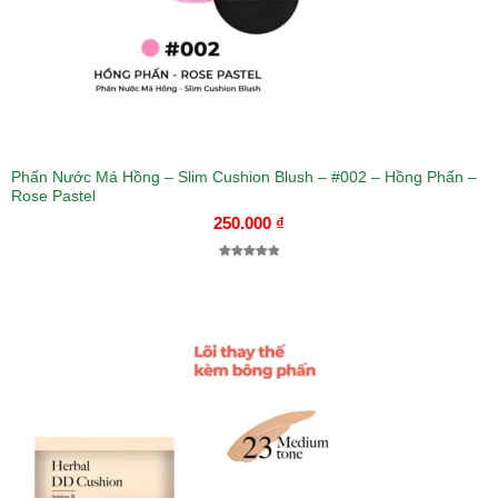
Phấn Nước Má Hồng – Slim Cushion Blush – #002 – Hồng Phấn –
Rose Pastel
250.000
₫
5.00
1
trên 5
dựa trên
đánh giá