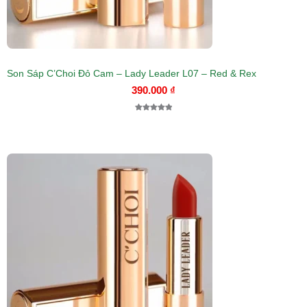
Son Sáp C’Choi Đỏ Cam – Lady Leader L07 – Red & Rex
390.000
₫
5.00
1
trên 5
dựa trên
đánh giá