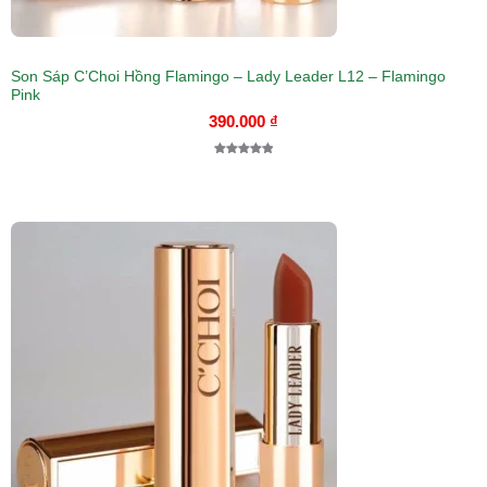
Son Sáp C’Choi Hồng Flamingo – Lady Leader L12 – Flamingo
Pink
390.000
₫
5.00
1
trên 5
dựa trên
đánh giá