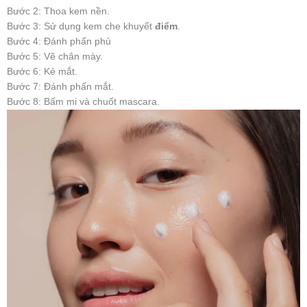
Bước 2: Thoa kem nền.
Bước 3: Sử dụng kem che khuyết
điểm
.
Bước 4: Đánh phấn phủ
Bước 5: Vẽ chân mày.
Bước 6: Kẻ mắt.
Bước 7: Đánh phấn mắt.
Bước 8: Bấm mi và chuốt mascara.