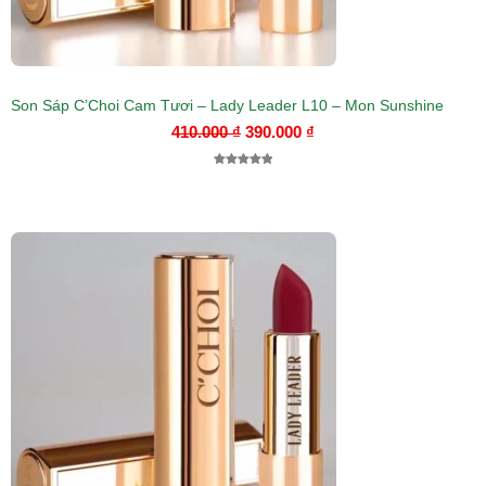
Son Sáp C’Choi Cam Tươi – Lady Leader L10 – Mon Sunshine
410.000
₫
390.000
₫
5.00
1
trên 5
dựa trên
đánh giá