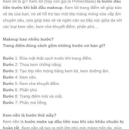
Kem lót là gì? Kem lót (hay còn gọi là Primer/Base)
là bước đầu
tiên trước khi bắt đầu makeup
. Kem lót trang điểm sẽ giúp bảo
vệ da của bạn, nó sẽ hỗ trợ tạo một lớp màng mỏng vừa cấp ẩm
chuyên sâu, vừa giúp bảo vệ và ngăn cản sự tiếp xúc giữa da với
các loại kem nền, kem che khuyết điểm, phấn phủ…
Makeup bao nhiêu bước?
Trang điểm đúng cách gồm những bước cơ bản gì?
Bước
1: Rửa mặt thật sạch trước khi trang điểm.
Bước
2: Thoa kem chống nắng.
Bước
3: Tạo lớp nền mỏng bằng kem lót, kem dưỡng ẩm.
Bước
4: Kem nền.
Bước
5: Kem che khuyết điểm.
Bước
6: Phấn phủ
Bước
8: Trang điểm môi và mắt.
Bước
7: Phấn má hồng.
Kem nền là bước thứ mấy?
Kem nền là
bước make up đầu tiên sau khi các khâu chuẩn bị
hoàn tất
. Kem nền sẽ tạo ra một lớp phủ mịn màng trên da, giúp