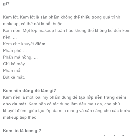
gì?
Kem lót. Kem lót là sản phẩm không thể thiếu trong quá trình
makeup, có thể nói là bắt buộc. …
Kem nền. Một lớp makeup hoàn hảo không thể không kể đến kem
nền. …
Kem che khuyết
điểm
. …
Phấn phủ …
Phấn má hồng. …
Chì kẻ mày. …
Phấn mắt. …
Bút kẻ mắt.
Kem nền dùng để làm gì?
Kem nền là một loại mỹ phẩm dùng để
tạo lớp nền trang điểm
cho da mặt
. Kem nền có tác dụng làm đều màu da, che phủ
khuyết điểm, giúp tạo lớp da mịn màng và sẵn sàng cho các bước
makeup tiếp theo.
Kem lót là kem gì?