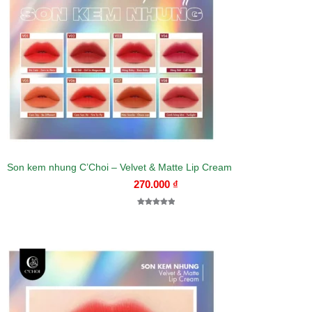
Son kem nhung C’Choi – Velvet & Matte Lip Cream
270.000
₫
5.00
1
trên 5
dựa trên
đánh giá