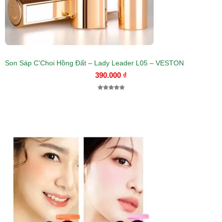
Son Sáp C’Choi Hồng Đất – Lady Leader L05 – VESTON
390.000
₫
5.00
1
trên 5
dựa trên
đánh giá