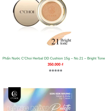
Phấn Nước C’Choi Herbal DD Cushion 15g – No.21 – Bright Tone
350.000
₫
5.00
1
trên 5
dựa trên
đánh giá