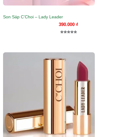
Son Sáp C’Choi – Lady Leader
390.000
₫
5.00
1
trên 5
dựa trên
đánh giá