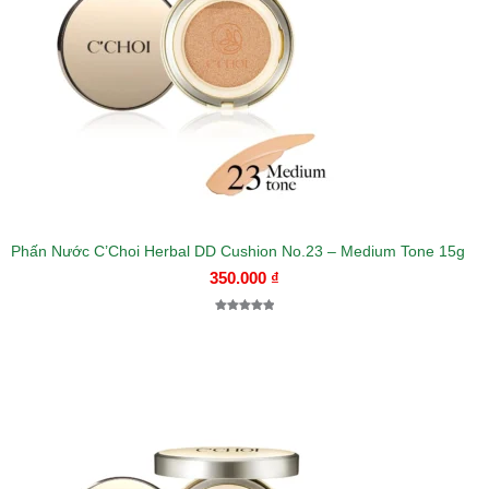
Phấn Nước C’Choi Herbal DD Cushion No.23 – Medium Tone 15g
350.000
₫
5.00
1
trên 5
dựa trên
đánh giá