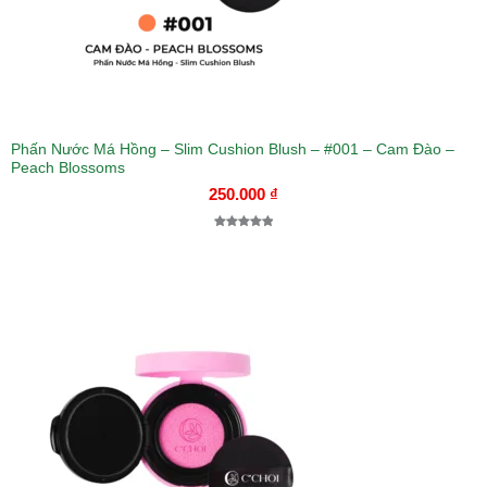
Phấn Nước Má Hồng – Slim Cushion Blush – #001 – Cam Đào –
Peach Blossoms
250.000
₫
5.00
1
trên 5
dựa trên
đánh giá