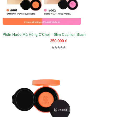
Phấn Nước Má Hồng C’Choi – Slim Cushion Blush
250.000
₫
5.00
1
trên 5
dựa trên
đánh giá