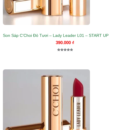
Son Sáp C’Choi Đỏ Tươi – Lady Leader L01 – START UP
390.000
₫
5.00
1
trên 5
dựa trên
đánh giá