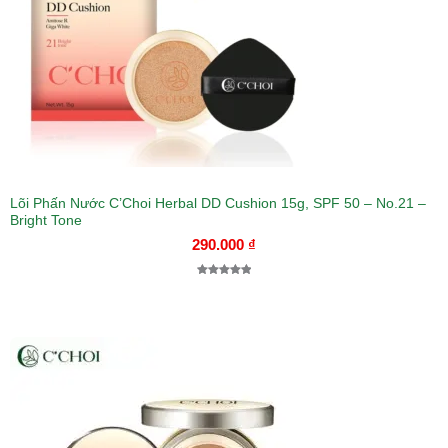
Lõi Phấn Nước C’Choi Herbal DD Cushion 15g, SPF 50 – No.21 –
Bright Tone
290.000
₫
5.00
1
trên 5
dựa trên
đánh giá