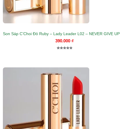
Son Sáp C’Choi Đỏ Ruby – Lady Leader L02 – NEVER GIVE UP
390.000
₫
5.00
1
trên 5
dựa trên
đánh giá