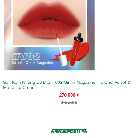
Son Kem Nhung Đỏ Đất – V02 Girl in Magazine – C’Choi Velvet &
Matte Lip Cream
270.000
₫
5.00
1
trên 5
dựa trên
đánh giá
CLICK XEM THÊM