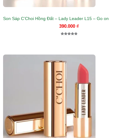
Son Sáp C’Choi Hồng Đất – Lady Leader L15 – Go on
390.000
₫
5.00
1
trên 5
dựa trên
đánh giá