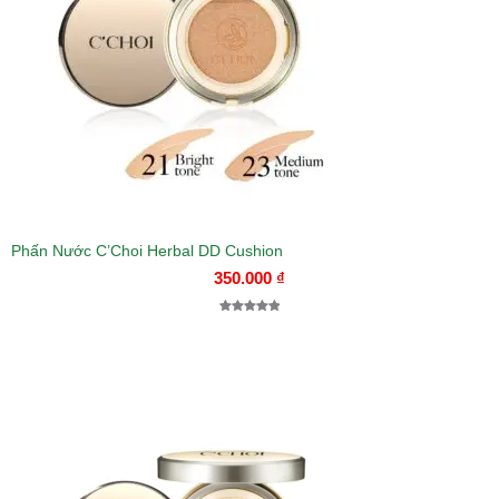
Phấn Nước C’Choi Herbal DD Cushion
350.000
₫
5.00
1
trên 5
dựa trên
đánh giá