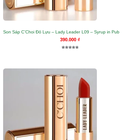
Son Sáp C’Choi Đỏ Lựu – Lady Leader L09 – Syrup in Pub
390.000
₫
5.00
1
trên 5
dựa trên
đánh giá