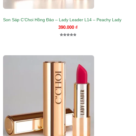
Son Sáp C’Choi Hồng Đào – Lady Leader L14 – Peachy Lady
390.000
₫
5.00
1
trên 5
dựa trên
đánh giá