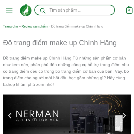
Nhảy
Tìm
kiếm
tới
0
sản
nội
phẩm
dung
Trang chủ
»
Review sản phẩm
»
Đồ trang điểm make up Chính Hãng
Đồ trang điểm make up Chính Hãng
Đồ trang điểm make up Chính Hãng Từ những sản phẩm cơ bản
như kem nền, phấn phủ đến những công cụ hỗ trợ trang điểm như
cọ trang điểm đều có trong bộ trang điểm cơ bản của bạn. Vậy, bộ
trang điểm cho người mới bắt đầu học gồm những gì? Hãy cùng
Eshop khám phá xem nhé!