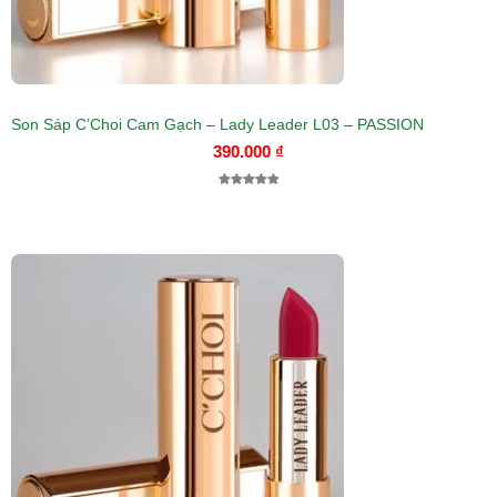
Son Sáp C’Choi Cam Gạch – Lady Leader L03 – PASSION
390.000
₫
5.00
1
trên 5
dựa trên
đánh giá