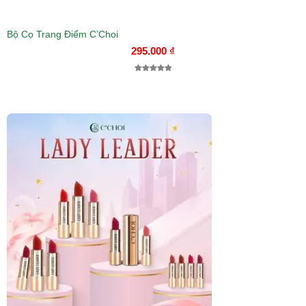
Bộ Cọ Trang Điểm C’Choi
295.000
₫
5.00
1
trên 5
dựa trên
đánh giá