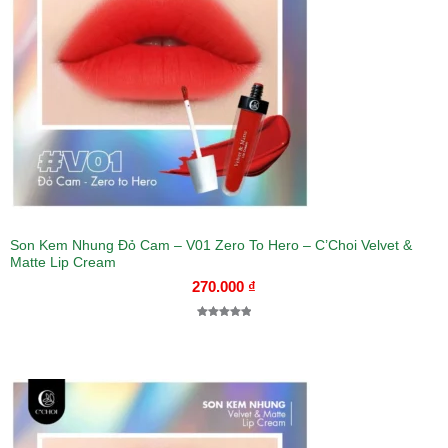
Son Kem Nhung Đỏ Cam – V01 Zero To Hero – C’Choi Velvet &
Matte Lip Cream
270.000
₫
5.00
1
trên 5
dựa trên
đánh giá