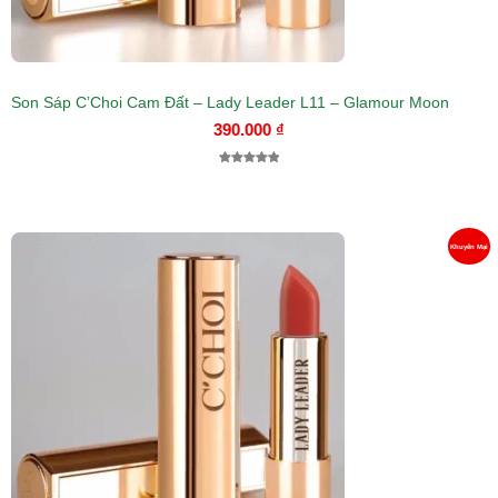
Son Sáp C’Choi Cam Đất – Lady Leader L11 – Glamour Moon
390.000
₫
5.00
1
trên 5
dựa trên
đánh giá
Giá
Giá
Sả
Khuyến Mại
gốc
hiện
là:
tại
Ph
410.000 ₫.
là:
Đa
390.000 ₫.
Gi
Gi