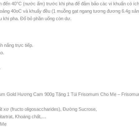
ần đến 40°C (nước ấm) trước khi pha để đảm bảo các vi khuẩn có íc
oảng 40oC và khuấy đều (1 muỗng gạt ngang tương đương 6.4g sản
u khi pha. Đổ bỏ phần uống còn dư.
h nắng trực tiếp.
o.
.
mum Gold Hương Cam 900g Tặng 1 Túi Frisomum Cho Mẹ – Frisomu
 xơ (fructo oligosaccharides), Đường Sucrose,
itartrat, Khoáng chất,…
 Mẹ