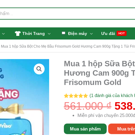
Thời Trang
Điện máy
Ưu đãi
HOT
»
Mua 1 hộp Sữa Bột Cho Mẹ Bầu Frisomum Gold Hương Cam 900g Tặng 1 Túi Fr
Giá
Mua 1 hộp Sữa Bộ
gốc
Hương Cam 900g T
là:
Frisomum Gold
561.
(
1
đánh giá của khách 
561.000
₫
538
5.00
1
trên 5
dựa trên
đánh giá
Miễn phí vận chuyển 25.000đ
Mua sản phẩm
Mua trê