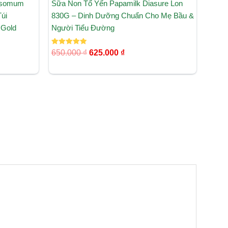
risomum
Sữa Non Tổ Yến Papamilk Diasure Lon
úi
830G – Dinh Dưỡng Chuẩn Cho Mẹ Bầu &
 Gold
Người Tiểu Đường
Được xếp
650.000
₫
625.000
₫
hạng
5.00
5 sao