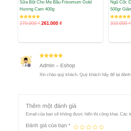
Sữa Bột Cho Mẹ Bầu Frisomum Gold
Ngũ Cốc D
Hương Cam 400g
500gr Giả
Được xếp
Được xếp
270.000
₫
261.000
₫
310.000
₫
hạng
hạng
5.00
5.00
5 sao
5 sao
Được xếp
Admin – Eshop
hạng
5
5
sao
Xin chào quý khách. Quý khách hãy để lại đánh
Thêm một đánh giá
Email của bạn sẽ không được hiển thị công khai.
Các t
Đánh giá của bạn
*