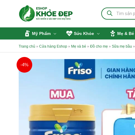
Nhảy
Tìm
tới
kiếm
sản
nội
phẩm
dung
Mỹ Phẩm
Sức Khỏe
Mẹ & Bé
Trang chủ
»
Cửa hàng Eshop
»
Mẹ và bé
»
Đồ cho mẹ
»
Sữa mẹ bầu
-4%