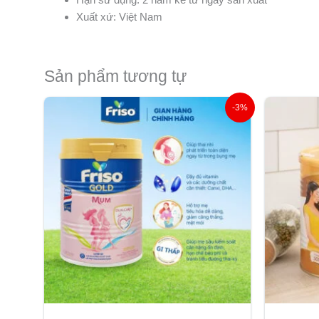
Xuất xứ: Việt Nam
Sản phẩm tương tự
Giá
Giá
-3%
gốc
hiện
là:
tại
270.000 ₫.
là:
261.000 ₫.