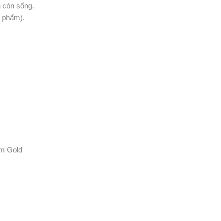
h còn sống.
 phẩm).
m Gold