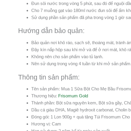
Đun sôi nước trong vòng 5 phút, sau đó để nguội d
Cho 7 muỗng gạt vào 180ml nước đun sôi để ấm kh
Sử dụng phần sản phẩm đã pha trong vòng 1 giờ sa
Hướng dẫn bảo quản:
Bảo quản nơi khô ráo, sạch sẽ, thoáng mát, tránh án
Đậy kín nắp hộp sau khi mở và để ở nơi mát, khô rá
Không nên cho sản phẩm vào tủ lạnh.
Nên sử dụng trong vòng 4 tuần từ khi mở sản phẩm
Thông tin sản phẩm:
Tên sản phẩm: Mua 1 Sữa Bột Cho Mẹ Bầu Friso
Thương hiệu:
Frisomum Gold
Thành phần: Bột sữa nguyên kem, Bột sữa gầy, Chất
Dầu cá giàu DHA, Magiê hydroxit carbonat, Cholin b
Đóng gói: 1 Lon 900g + quà tặng Túi Frisomum Cho
Hương vị: Cam
Hạn sử dụng: 2 năm kể từ ngày sản xuất