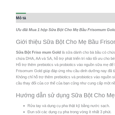
Mô tả
Thông tin bổ sung
Ưu đãi Mua 1 hộp Sữa Bột Cho Mẹ Bầu Frisomum Gol
Giới thiệu Sữa Bột Cho Mẹ Bầu Fri
Sữa Bột Friso mum Gold
là sữa dành cho bà bầu có chứa 
chứa DHA, AA và SA, hỗ trợ phát triển trí não tối ưu cho bé
Hỗ trợ thêm prebiotics và probiotics vào nguồn sữa mẹ đ
Frisomum Gold giúp đáp ứng nhu cầu dinh dưỡng nay đã tăn
Không chỉ hỗ trợ thêm prebiotics và probiotics vào nguồn 
cầu thay đổi của cơ thể của bạn cũng như cung cấp một n
Hướng dẫn sử dụng Sữa Bột Cho Mẹ
Rửa tay và dụng cụ pha thật kỹ bằng nước sạch.
Đun sôi các dụng cụ pha trong vòng ít nhất 3 phút.