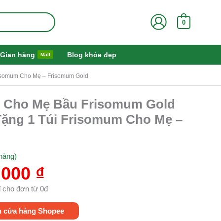
0
Gian hàng
Blog khỏe đẹp
Mall
isomum Cho Mẹ – Frisomum Gold
Giá
t Cho Mẹ Bầu Frisomum Gold
hiện
ặng 1 Túi Frisomum Cho Mẹ –
tại
000 ₫.
là:
538.000 ₫.
hàng)
.000
₫
 cho đơn từ 0đ
n cửa hàng Shopee