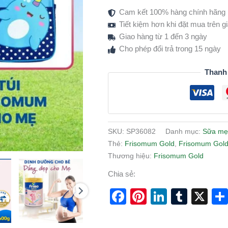
Cam kết 100% hàng chính hãng
Tiết kiệm hơn khi đặt mua trên 
Giao hàng từ 1 đến 3 ngày
Cho phép đổi trả trong 15 ngày
Thanh
SKU:
SP36082
Danh mục:
Sữa mẹ
Thẻ:
Frisomum Gold
,
Frisomum Gold
Thương hiệu:
Frisomum Gold
Chia sẻ:
Facebook
Pinterest
LinkedI
Tumb
X