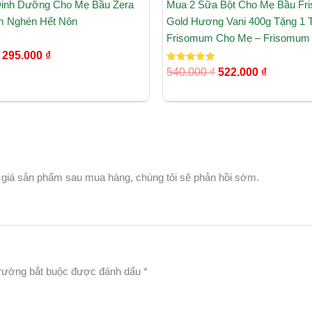
inh Dưỡng Cho Mẹ Bầu Zera
Mua 2 Sữa Bột Cho Mẹ Bầu F
m Nghén Hết Nôn
Gold Hương Vani 400g Tặng 1 T
Frisomum Cho Mẹ – Frisomum
295.000
₫
Được xếp
540.000
₫
522.000
₫
hạng
5.00
5 sao
 giá sản phẩm sau mua hàng, chúng tôi sẽ phản hồi sớm.
rường bắt buộc được đánh dấu
*