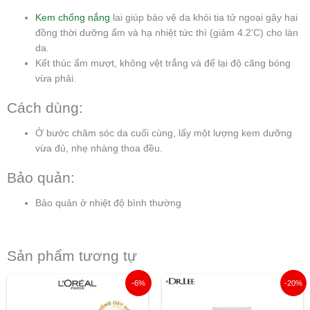
Kem chống nắng
lai giúp bảo vệ da khỏi tia tử ngoại gây hại
đồng thời dưỡng ẩm và hạ nhiệt tức thì (giảm 4.2’C) cho làn
da.
Kết thúc ẩm mượt, không vệt trắng và để lại độ căng bóng
vừa phải.
Cách dùng:
Ở bước chăm sóc da cuối cùng, lấy một lượng kem dưỡng
vừa đủ, nhẹ nhàng thoa đều.
Bảo quản:
Bảo quản ở nhiệt độ bình thường
Sản phẩm tương tự
Giá
Giá
Giá
Giá
-6%
-20%
gốc
hiện
gốc
hiện
là:
tại
là:
tại