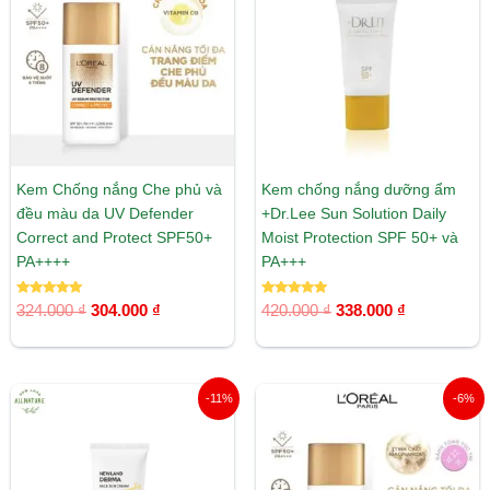
324.000 ₫.
là:
420.000 ₫.
là:
304.000 ₫.
338.000 ₫.
Kem Chống nắng Che phủ và
Kem chống nắng dưỡng ẩm
đều màu da UV Defender
+Dr.Lee Sun Solution Daily
Correct and Protect SPF50+
Moist Protection SPF 50+ và
PA++++
PA+++
Được xếp
Được xếp
324.000
₫
304.000
₫
420.000
₫
338.000
₫
hạng
hạng
5.00
5.00
5 sao
5 sao
Giá
Giá
Giá
Giá
-11%
-6%
gốc
hiện
gốc
hiện
là:
tại
là:
tại
850.000 ₫.
là:
324.000 ₫.
là:
760.000 ₫.
304.000 ₫.