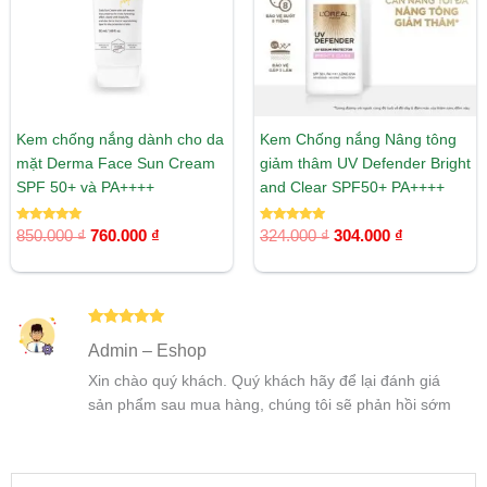
Kem chống nắng dành cho da
Kem Chống nắng Nâng tông
mặt Derma Face Sun Cream
giảm thâm UV Defender Bright
SPF 50+ và PA++++
and Clear SPF50+ PA++++
Được xếp
Được xếp
850.000
₫
760.000
₫
324.000
₫
304.000
₫
hạng
hạng
5.00
5.00
5 sao
5 sao
Được xếp
Admin – Eshop
hạng
5
5
sao
Xin chào quý khách. Quý khách hãy để lại đánh giá
sản phẩm sau mua hàng, chúng tôi sẽ phản hồi sớm