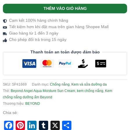
THÊM VÀO GIỎ HÀNG
Cam kết 100% hàng chính hãng
Tiết kiệm hơn khi đặt mua trên gian hàng Shopee Mall
Giao hàng từ 1 đến 3 ngày
Cho phép đổi trả trong 15 ngày
Thanh toán an toàn được đảm bảo
SKU:
SP41669
Danh mục:
Chống nắng
,
Kem và sữa dưỡng da
Thẻ:
Beyond Angel Aqua Moisture Sun Cream
,
kem chống nắng
,
Kem
chống nắng dưỡng ẩm Beyond
Thương hiệu:
BEYOND
Chia sẻ:
Facebook
Pinterest
LinkedIn
Tumblr
X
Share