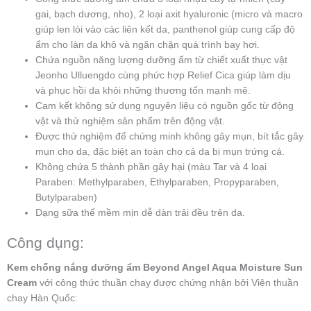
gai, bạch dương, nho), 2 loại axit hyaluronic (micro và macro
giúp len lỏi vào các liên kết da, panthenol giúp cung cấp độ
ẩm cho làn da khô và ngăn chặn quá trình bay hơi.
Chứa nguồn năng lượng dưỡng ẩm từ chiết xuất thực vật
Jeonho Ulluengdo cùng phức hợp Relief Cica giúp làm dịu
và phục hồi da khỏi những thương tổn mạnh mẽ.
Cam kết không sử dụng nguyên liệu có nguồn gốc từ động
vật và thử nghiệm sản phẩm trên động vật.
Được thử nghiệm để chứng minh không gây mụn, bít tắc gây
mụn cho da, đặc biệt an toàn cho cả da bị mụn trứng cá.
Không chứa 5 thành phần gây hại (màu Tar và 4 loại
Paraben: Methylparaben, Ethylparaben, Propyparaben,
Butylparaben)
Dạng sữa thể mềm mịn dễ dàn trải đều trên da.
Công dụng:
Kem chống nắng dưỡng ẩm Beyond Angel Aqua Moisture Sun
Cream
với công thức thuần chay được chứng nhận bởi Viện thuần
chay Hàn Quốc: