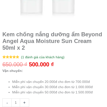
số
lượng
Kem chống nắng dưỡng ẩm Beyond
Angel Aqua Moisture Sun Cream
50ml x 2
(
1
đánh giá của khách hàng)
5.00
1
trên 5
650.000
₫
500.000
₫
dựa trên
đánh giá
Vận chuyển:
Miễn phí vận chuyển 20.000đ cho đơn từ 700.000đ
Miễn phí vận chuyển 30.000đ cho đơn từ 1.000.000đ
Miễn phí vận chuyển 50.000đ cho đơn từ 1.500.000đ
-
+