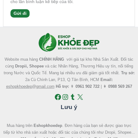
cho lần bình luận kế tiếp của tôi.
Facebook
Instagram
Tumblr
X
Website mua hàng
CHÍNH HÃNG
với giá tại kho Nhà Sản Xuất. Đối tác
cùng
Dropii, Shopee
và các Nhãn Hàng, Thương Hiệu uy tín, nổi tiếng
trong Nước và Quốc Tế. Mang lại nhiều ưu đãi giảm giá tốt nhất.
Trụ sở:
2a Cù Chính Lan, P13, Q.Tân Bình, HCM
Email:
eshopkhoedep@gmail.com
Hỗ trợ:
👨
0961 902 722
| 👩
0988 569 267
Lưu ý
Mua hàng trên
Eshopkhoedep
. Đơn hàng của bạn sẻ được giao trực
tiếp từ kho nhà sản xuất hoặc đối tác của chúng tôi như Dropii, Shopee...