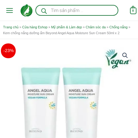
Nhảy
Tìm
kiếm
tới
0
sản
nội
phẩm
dung
Trang chủ
»
Cửa hàng Eshop
»
Mỹ phẩm & Làm đẹp
»
Chăm sóc da
»
Chống nắng
»
Kem chống nắng dưỡng ẩm Beyond Angel Aqua Moisture Sun Cream 50ml x 2
Giá
Giá
Kem
-23%
gốc
hiện
chống
là:
tại
nắng
650.000 ₫.
là:
dưỡng
500.000 ₫.
ẩm
Beyond
Angel
Aqua
Moisture
Sun
Cream
50ml
x
2