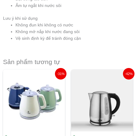
Ấm tự ngắt khi nước sôi
Lưu ý khi sử dụng
Không đun khi không có nước
Không mở nắp khi nước đang sôi
Vệ sinh định kỳ để tránh đóng cặn
Sản phẩm tương tự
Giá
Giá
Giá
Giá
-31%
-42%
gốc
hiện
gốc
hiện
là:
tại
là:
tại
940.000 ₫.
là:
1.190.000 ₫.
là:
649.000 ₫.
690.000 ₫