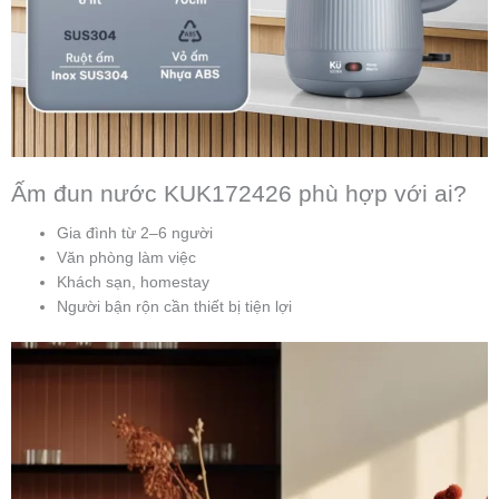
Ấm đun nước KUK172426 phù hợp với ai?
Gia đình từ 2–6 người
Văn phòng làm việc
Khách sạn, homestay
Người bận rộn cần thiết bị tiện lợi