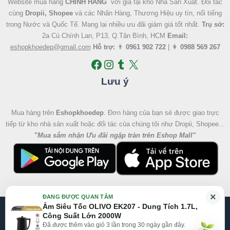
Website mua hàng
CHÍNH HÃNG
với giá tại kho Nhà Sản Xuất. Đối tác
cùng
Dropii, Shopee
và các Nhãn Hàng, Thương Hiệu uy tín, nổi tiếng
trong Nước và Quốc Tế. Mang lại nhiều ưu đãi giảm giá tốt nhất.
Trụ sở:
2a Cù Chính Lan, P13, Q.Tân Bình, HCM
Email:
eshopkhoedep@gmail.com
Hỗ trợ:
👨
0961 902 722
| 👩
0988 569 267
Lưu ý
Mua hàng trên
Eshopkhoedep
. Đơn hàng của bạn sẻ được giao trực
tiếp từ kho nhà sản xuất hoặc đối tác của chúng tôi như Dropii, Shopee...
"
Mua sắm nhận Ưu đãi ngập tràn trên Eshop Mall
"
Giá
Giá
×
ĐANG ĐƯỢC QUAN TÂM
gốc
hiện
Ấm Siêu Tốc OLIVO EK207 - Dung Tích 1.7L,
@2026 Eshop Khỏe Đẹp, All right reserved
là:
tại
Công Suất Lớn 2000W
1.390.000 ₫.
là:
Đã được thêm vào giỏ 3 lần trong 30 ngày gần đây.
Website:
Eshop Mall
|
Eshopkhoedep.com