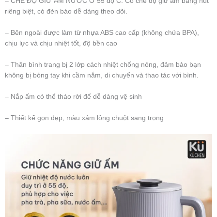
– CHẾ ĐỘ GIỮ ẤM NƯỚC Ở 55 độ C: Có chế độ giữ ấm bằng nút
riêng biệt, có đèn báo dễ dàng theo dõi.
– Bên ngoài được làm từ nhựa ABS cao cấp (không chứa BPA),
chịu lực và chịu nhiệt tốt, độ bền cao
– Thân bình trang bị 2 lớp cách nhiệt chống nóng, đảm bảo bạn
không bị bỏng tay khi cầm nắm, di chuyển và thao tác với bình.
– Nắp ấm có thể tháo rời để dễ dàng vệ sinh
– Thiết kế gọn đẹp, màu xám lông chuột sang trọng