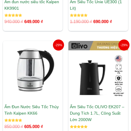
Ấm đun nước siêu tốc Kalpen
Ấm Siêu Tốc Unie UE300 (1
KK9901
Lít)
Được xếp
Được xếp
940.000
₫
649.000
₫
1.190.000
₫
690.000
₫
hạng
hạng
5.00
5.00
5 sao
5 sao
Giá
Giá
Giá
Giá
-29%
-29%
gốc
hiện
gốc
hiện
là:
tại
là:
tại
850.000 ₫.
là:
1.390.000 ₫.
là:
605.000 ₫.
990.000 ₫
Ấm Đun Nước Siêu Tốc Thủy
Ấm Siêu Tốc OLIVO EK207 –
Tinh Kalpen KK66
Dung Tích 1.7L, Công Suất
Lớn 2000W
Được xếp
850.000
₫
605.000
₫
hạng