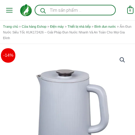
Nhảy
Tìm
kiếm
tới
0
sản
nội
phẩm
dung
Trang chủ
»
Cửa hàng Eshop
»
Điện máy
»
Thiết bị nhà bếp
»
Bình đun nước
»
Ấm Đun
Nước Siêu Tốc KUK172426 – Giải Pháp Đun Nước Nhanh Và An Toàn Cho Mọi Gia
Đình
Giá
Giá
Ấm
-14%
gốc
hiện
Đun
là:
tại
Nước
1.150.000 ₫.
là:
Siêu
990.000 ₫.
Tốc
KUK172426
-
Giải
Pháp
Đun
Nước
Nhanh
Và