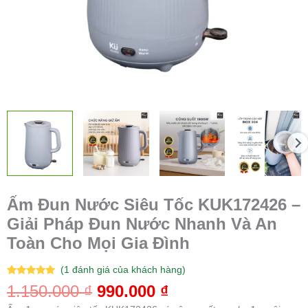
An
Toàn
Cho
Mọi
Gia
Đình
số
lượng
Ấm Đun Nước Siêu Tốc KUK172426 –
Giải Pháp Đun Nước Nhanh Và An
Toàn Cho Mọi Gia Đình
(
1
đánh giá của khách hàng)
5.00
1
trên 5
1.150.000
₫
990.000
₫
dựa trên
đánh giá