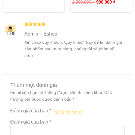
5.00
Được xếp
1.390.000
₫
990.000
₫
5 sao
hạng
5.00
5 sao
Được xếp
Admin – Eshop
hạng
5
5
sao
Xin chào quý khách. Quý khách hãy để lại đánh giá
sản phẩm sau mua hàng, chúng tôi sẽ phản hồi
sớm.
Thêm một đánh giá
Email của bạn sẽ không được hiển thị công khai.
Các
trường bắt buộc được đánh dấu
*
Đánh giá của bạn
*
Đánh giá của bạn
*