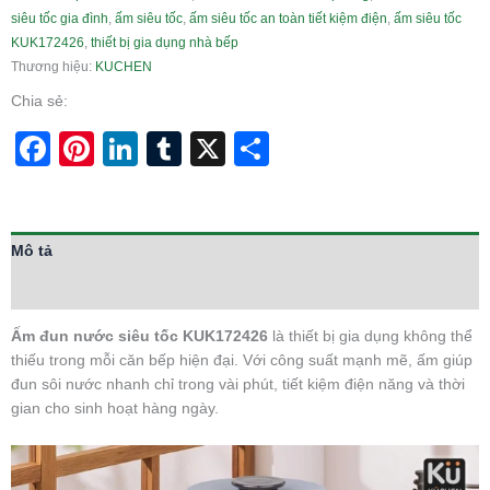
siêu tốc gia đình
,
ấm siêu tốc
,
ấm siêu tốc an toàn tiết kiệm điện
,
ấm siêu tốc
KUK172426
,
thiết bị gia dụng nhà bếp
Thương hiệu:
KUCHEN
Chia sẻ:
Facebook
Pinterest
LinkedIn
Tumblr
X
Share
Mô tả
Thông tin bổ sung
Ấm đun nước siêu tốc KUK172426
là thiết bị gia dụng không thể
thiếu trong mỗi căn bếp hiện đại. Với công suất mạnh mẽ, ấm giúp
đun sôi nước nhanh chỉ trong vài phút, tiết kiệm điện năng và thời
gian cho sinh hoạt hàng ngày.