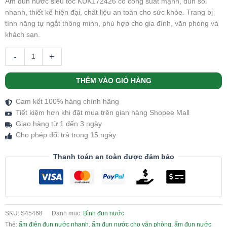
Ấm đun nước siêu tốc KUK172426 có công suất mạnh, đun sôi
nhanh, thiết kế hiện đại, chất liệu an toàn cho sức khỏe. Trang bị
tính năng tự ngắt thông minh, phù hợp cho gia đình, văn phòng và
khách sạn.
-
+
THÊM VÀO GIỎ HÀNG
Cam kết 100% hàng chính hãng
Tiết kiệm hơn khi đặt mua trên gian hàng Shopee Mall
Giao hàng từ 1 đến 3 ngày
Cho phép đổi trả trong 15 ngày
Thanh toán an toàn được đảm bảo
SKU:
S45468
Danh mục:
Bình đun nước
Thẻ:
ấm điện đun nước nhanh
,
ấm đun nước cho văn phòng
,
ấm đun nước