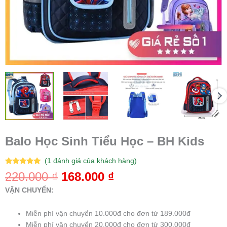
Balo Học Sinh Tiểu Học – BH Kids
(
1
đánh giá của khách hàng)
5.00
1
trên 5
220.000
₫
168.000
₫
dựa trên
đánh giá
VẬN CHUYỂN:
Miễn phí vận chuyển 10.000đ cho đơn từ 189.000đ
Miễn phí vận chuyển 20.000đ cho đơn từ 300.000đ