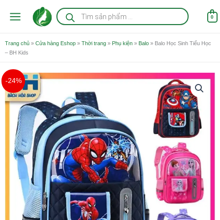
Nhảy
Tìm
kiếm
tới
0
sản
nội
phẩm
dung
Trang chủ
»
Cửa hàng Eshop
»
Thời trang
»
Phụ kiện
»
Balo
»
Balo Học Sinh Tiểu Học
– BH Kids
Giá
Giá
-24%
gốc
hiện
là:
tại
220.000 ₫.
là:
168.000 ₫.