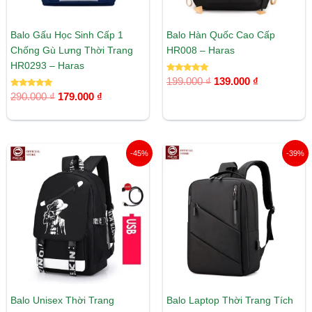
Balo Gấu Học Sinh Cấp 1
Balo Hàn Quốc Cao Cấp
Chống Gù Lưng Thời Trang
HR008 – Haras
HR0293 – Haras
Được xếp
199.000
₫
139.000
₫
hạng
Được xếp
5.00
290.000
₫
179.000
₫
hạng
5 sao
5.00
5 sao
Giá
Giá
Giá
Giá
-45%
-39%
gốc
hiện
gốc
hiện
là:
tại
là:
tại
290.000 ₫.
là:
279.000 ₫.
là:
159.000 ₫.
169.000 ₫.
Balo Unisex Thời Trang
Balo Laptop Thời Trang Tích