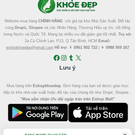
Website mua hàng
CHÍNH HÃNG
với giá tại kho Nhà Sản Xuất. Đối tác
cùng
Dropii, Shopee
và các Nhãn Hàng, Thương Hiệu uy tín, nổi tiếng
trong Nước và Quốc Tế. Mang lại nhiều ưu đãi giảm giá tốt nhất.
Trụ sở:
2a Cù Chính Lan, P13, Q.Tân Bình, HCM
Email:
eshopkhoedep@gmail.com
Hỗ trợ:
👨
0961 902 722
| 👩
0988 569 267
Lưu ý
Mua hàng trên
Eshopkhoedep
. Đơn hàng của bạn sẻ được giao trực
tiếp từ kho nhà sản xuất hoặc đối tác của chúng tôi như Dropii, Shopee...
"
Mua sắm nhận Ưu đãi ngập tràn trên Eshop Mall
"