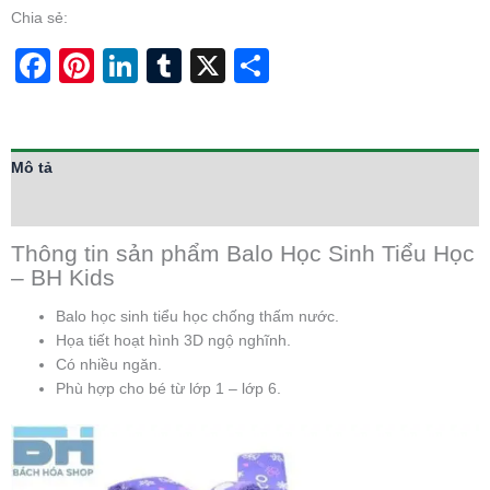
Chia sẻ:
Facebook
Pinterest
LinkedIn
Tumblr
X
Share
Mô tả
Thông tin bổ sung
Thông tin sản phẩm Balo Học Sinh Tiểu Học
– BH Kids
Balo học sinh tiểu học chống thấm nước.
Họa tiết hoạt hình 3D ngộ nghĩnh.
Có nhiều ngăn.
Phù hợp cho bé từ lớp 1 – lớp 6.