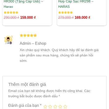
HR300 (Tặng Cáp Usb) –
Hợp Cáp Sạc HR298 –
Haras
HARAS
Được xếp
Được xếp
290.000
₫
159.000
₫
279.000
₫
169.000
₫
hạng
hạng
5.00
5.00
5 sao
5 sao
Được xếp
Admin – Eshop
hạng
5
5
sao
Xin chào quý khách. Quý khách hãy để lại đánh giá
sản phẩm sau mua hàng, chúng tôi sẽ phản hồi
sớm.
Thêm một đánh giá
Email của bạn sẽ không được hiển thị công khai.
Các
trường bắt buộc được đánh dấu
*
Đánh giá của bạn
*