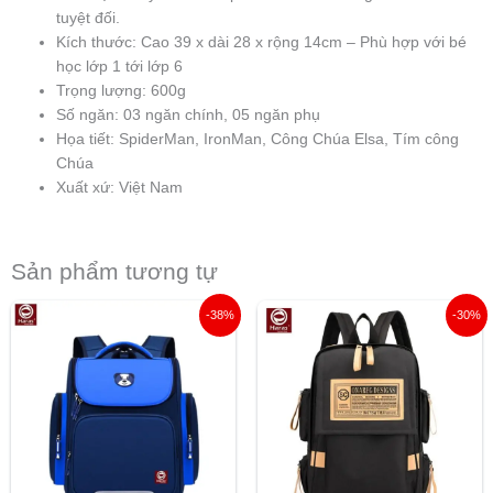
tuyệt đối.
Kích thước: Cao 39 x dài 28 x rộng 14cm – Phù hợp với bé
học lớp 1 tới lớp 6
Trọng lượng: 600g
Số ngăn: 03 ngăn chính, 05 ngăn phụ
Họa tiết: SpiderMan, IronMan, Công Chúa Elsa, Tím công
Chúa
Xuất xứ: Việt Nam
Sản phẩm tương tự
Giá
Giá
Giá
Giá
-38%
-30%
gốc
hiện
gốc
hiện
là:
tại
là:
tại
290.000 ₫.
là:
199.000 ₫.
là:
179.000 ₫.
139.000 ₫.