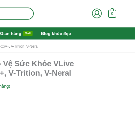
0
Gian hàng
Blog khỏe đẹp
Mall
xy+, V-Trition, V-Neral
 Vệ Sức Khỏe VLive
, V-Trition, V-Neral
hàng)