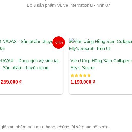
Giá
Giá
-34%
gốc
hiện
là:
tại
395.000 ₫.
là:
AVAX – Dung dịch vệ sinh tai,
Viên Uống Hồng Sâm Collagen
259.000 ₫.
 – Sản phẩm chuyên dụng
Elly’s Secret
Được xếp
259.000
₫
1.190.000
₫
hạng
5.00
5 sao
 giá sản phẩm sau mua hàng, chúng tôi sẽ phản hồi sớm.