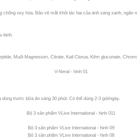
ng chống oxy hóa. Bảo vệ mắt khỏi tác hại của ánh sáng xanh, ngăn 
u lành.
eptide, Muối Magnesium, Citrate, Kali Clorua, Kẽm gluconate, Chrom
 dùng trước bữa ăn sáng 30 phút. Có thể dùng 2-3 gói/ngày.