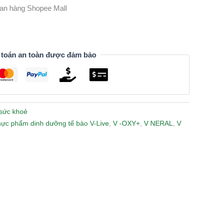
gian hàng Shopee Mall
 toán an toàn được đảm bảo
sức khoẻ
hực phẩm dinh dưỡng tế bào V-Live
,
V -OXY+
,
V NERAL
,
V
n
lr
Share