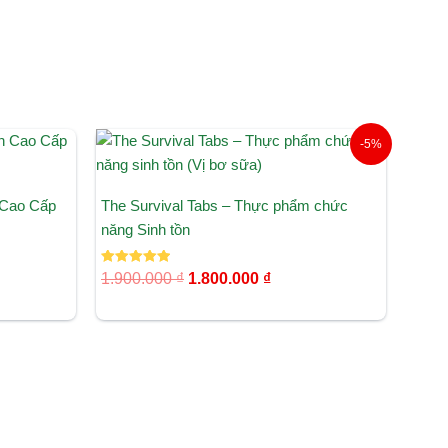
Giá
Giá
-5%
gốc
hiện
là:
tại
1.900.000 ₫.
là:
 Cao Cấp
The Survival Tabs – Thực phẩm chức
1.800.000 ₫.
năng Sinh tồn
Được xếp
1.900.000
₫
1.800.000
₫
hạng
5.00
5 sao