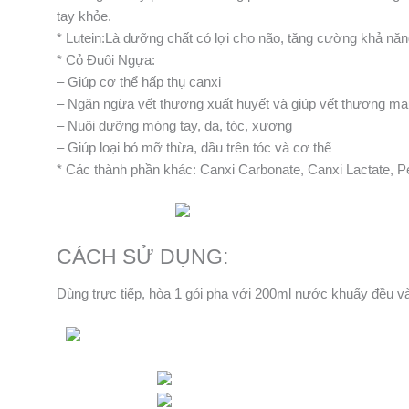
tay khỏe.
* Lutein:Là dưỡng chất có lợi cho não, tăng cường khả nă
* Cỏ Đuôi Ngựa:
– Giúp cơ thể hấp thụ canxi
– Ngăn ngừa vết thương xuất huyết và giúp vết thương ma
– Nuôi dưỡng móng tay, da, tóc, xương
– Giúp loại bỏ mỡ thừa, dầu trên tóc và cơ thể
* Các thành phần khác: Canxi Carbonate, Canxi Lactate, P
CÁCH SỬ DỤNG:
Dùng trực tiếp, hòa 1 gói pha với 200ml nước khuấy đều và