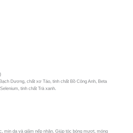
)
 Bạch Dương, chất xơ Táo, tinh chất Bồ Công Anh, Beta
 Selenium, tinh chất Trà xanh.
hắc, mịn da và giảm nếp nhăn. Giúp tóc bóng mượt, móng