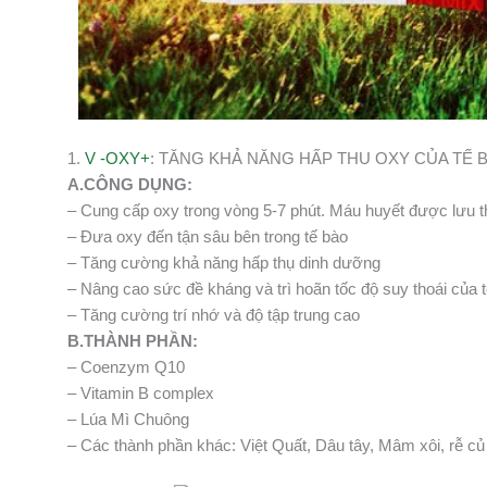
1.
V -OXY+
: TĂNG KHẢ NĂNG HẤP THU OXY CỦA TẾ 
A.CÔNG DỤNG:
– Cung cấp oxy trong vòng 5-7 phút. Máu huyết được lưu t
– Đưa oxy đến tận sâu bên trong tế bào
– Tăng cường khả năng hấp thụ dinh dưỡng
– Nâng cao sức đề kháng và trì hoãn tốc độ suy thoái của 
– Tăng cường trí nhớ và độ tập trung cao
B.THÀNH PHẦN:
– Coenzym Q10
– Vitamin B complex
– Lúa Mì Chuông
– Các thành phần khác: Việt Quất, Dâu tây, Mâm xôi, rễ củ 