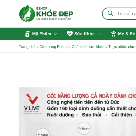
Nhảy
Tìm
tới
kiếm
sản
nội
phẩm
dung
Mỹ Phẩm
Sức Khỏe
Mẹ & Bé
Trang chủ
»
Cửa hàng Eshop
»
Chăm sóc sức khỏe
»
Thực phẩm chức