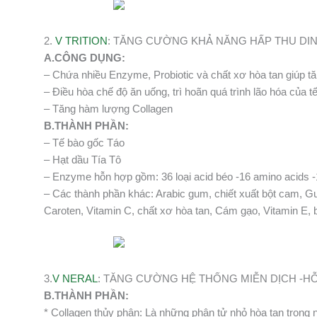
2.
V TRITION
: TĂNG CƯỜNG KHẢ NĂNG HẤP THU DI
A.CÔNG DỤNG:
– Chứa nhiều Enzyme, Probiotic và chất xơ hòa tan giúp t
– Điều hòa chế độ ăn uống, trì hoãn quá trình lão hóa của t
– Tăng hàm lượng Collagen
B.THÀNH PHẦN:
– Tế bào gốc Táo
– Hạt dầu Tía Tô
– Enzyme hỗn hợp gồm: 36 loại acid béo -16 amino acids -1
– Các thành phần khác: Arabic gum, chiết xuất bột cam, G
Caroten, Vitamin C, chất xơ hòa tan, Cám gạo, Vitamin E, bô
3.
V NERAL
: TĂNG CƯỜNG HỆ THỐNG MIỄN DỊCH -HỖ
B.THÀNH PHẦN:
* Collagen thủy phân: Là những phân tử nhỏ hòa tan trong