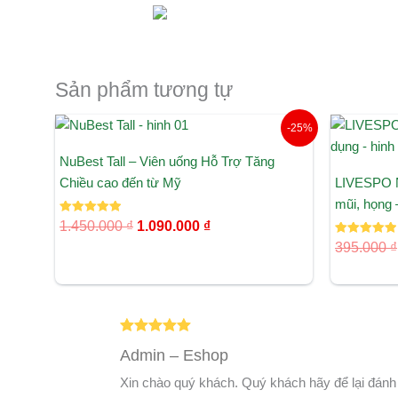
Sản phẩm tương tự
Giá
Giá
-25%
gốc
hiện
là:
tại
NuBest Tall – Viên uống Hỗ Trợ Tăng
1.450.000 ₫.
là:
Chiều cao đến từ Mỹ
LIVESPO N
1.090.000 ₫.
mũi, họng
Được xếp
1.450.000
₫
1.090.000
₫
hạng
5.00
Được xếp
395.000
₫
5 sao
hạng
5.00
5 sao
Được xếp
Admin – Eshop
hạng
5
5
sao
Xin chào quý khách. Quý khách hãy để lại đánh