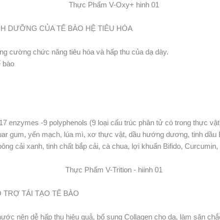
NH DƯỠNG CỦA TẾ BÀO HỆ TIÊU HÓA
ăng cường chức năng tiêu hóa và hấp thu của dạ dày.
ế bào
7 enzymes -9 polyphenols (9 loại cấu trúc phân tử có trong thực vật
uar gum, yến mạch, lúa mì, xơ thực vật, dầu hướng dương, tinh dầu
ng cải xanh, tinh chất bắp cải, cà chua, lợi khuẩn Bifido, Curcumin,
 TRỢ TÁI TẠO TẾ BÀO
 nước nên dễ hấp thu hiệu quả, bổ sung Collagen cho da, làm săn c