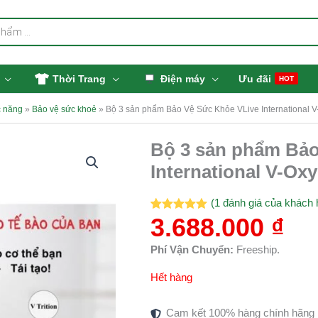
Thời Trang
Điện máy
Ưu đãi
HOT
 năng
»
Bảo vệ sức khoẻ
»
Bộ 3 sản phẩm Bảo Vệ Sức Khỏe VLive International V-O
Bộ 3 sản phẩm Bảo
International V-Oxy+
(
1
đánh giá của khách 
3.688.000
₫
5.00
1
trên 5
dựa trên
đánh giá
Phí Vận Chuyển:
Freeship.
Hết hàng
Cam kết 100% hàng chính hãng